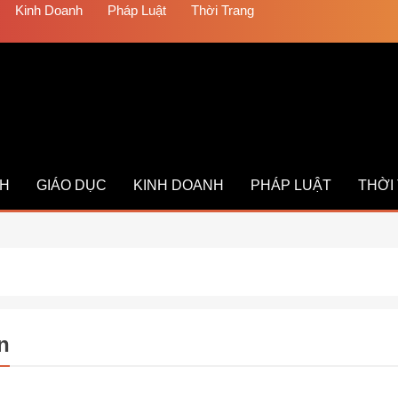
Kinh Doanh
Pháp Luật
Thời Trang
CH
GIÁO DỤC
KINH DOANH
PHÁP LUẬT
THỜI
n
TRANG