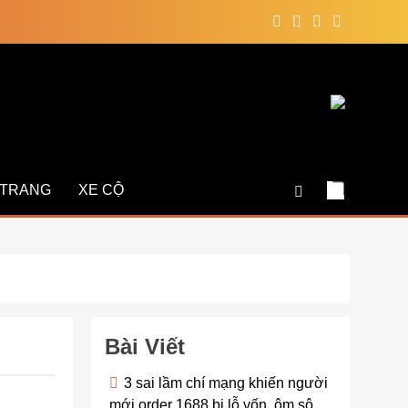
 TRANG
XE CỘ
Bài Viết
3 sai lầm chí mạng khiến người
mới order 1688 bị lỗ vốn, ôm sô
Việc mua