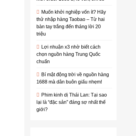
và sử
Muốn khởi nghiệp vốn ít? Hãy
dụng
thử nhập hàng Taobao – Từ hai
một
bàn tay trắng đến tháng lời 20
chiếc ví
triệu
da cá
Lợi nhuận x3 nhờ biết cách
sấu có
chọn nguồn hàng Trung Quốc
đáng
chuẩn
đồng
Bí mật động trời về nguồn hàng
tiền bát
1688 mà dân buôn giấu nhẹm!
gạo hay
không?
Phim kinh dị Thái Lan: Tại sao
lại là “đặc sản” đáng sợ nhất thế
admin
3
giới?
năm
ago
0
9
mins