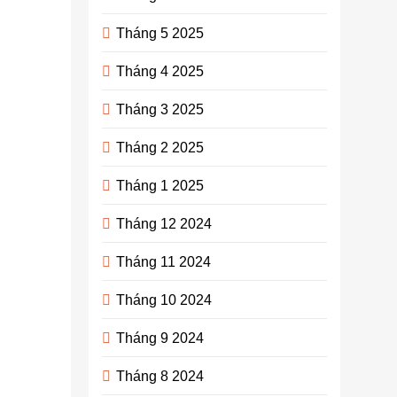
bằng VND
trên sàn
Tháng 5 2025
Binance
Tháng 4 2025
một cách
dễ dàng
Tháng 3 2025
admin
3
Tháng 2 2025
năm
ago
0
14
Tháng 1 2025
mins
Tháng 12 2024
Bạn muốn
biết
Tháng 11 2024
cách mua
coin bằng
Tháng 10 2024
VND
Binance?
Tháng 9 2024
Hãy để tôi
Tháng 8 2024
hướng dẫn