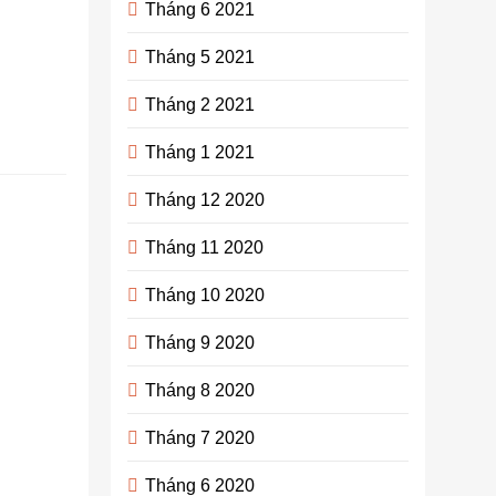
Tháng 6 2021
phần thiết kế
sẽ rất quan
Tháng 5 2021
trọng….
Tháng 2 2021
Continue
reading
Tháng 1 2021
Tháng 12 2020
Các bí
quyết
Tháng 11 2020
chăm sóc
Tháng 10 2020
người
cao tuổi
Tháng 9 2020
admin
3
Tháng 8 2020
năm
ago
0
20
Tháng 7 2020
mins
Tháng 6 2020
Người già