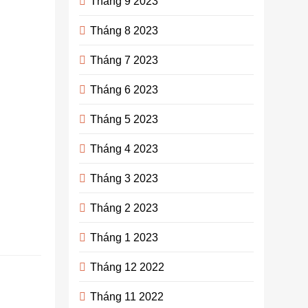
Tháng 9 2023
năm
ago
0
13
Tháng 8 2023
mins
Tháng 7 2023
Chính sách
định cư
Tháng 6 2023
Canada đã
thu hút sự
Tháng 5 2023
quan tâm của
nhiều người
Tháng 4 2023
trên toàn thế
giới. Với
Tháng 3 2023
một…
Tháng 2 2023
Continue
reading
Tháng 1 2023
Tháng 12 2022
Mách bạn
những ý
Tháng 11 2022