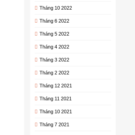
tưởng
Tháng 10 2022
thiết kế
nhà phố
Tháng 6 2022
đang
Tháng 5 2022
được
quan tâm
Tháng 4 2022
nhiều
Tháng 3 2022
hiện nay
Tháng 2 2022
admin
3
năm
Tháng 12 2021
ago
0
14
mins
Tháng 11 2021
Nếu may
Tháng 10 2021
mắn nhà bạn
sở hữu mặt
Tháng 7 2021
tiền phố thì
chắc chắn