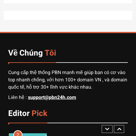
8
Quy trình vận chuyển hàng
từ Alibaba về Việt Nam: Nên
chọn đường biển hay đường
DỊCH VỤ
hàng không?
Về Chúng
Tôi
1
3 sai lầm chí mạng khiến
người mới order 1688 bị lỗ
Cung cấp thệ thống PBN mạnh mẽ giúp bạn có cơ vào
vốn, ôm sô
DỊCH VỤ
top nhanh chống, với hơn 100+ domain VN , và domain
quốc tế, hỗ trợ 30+ lĩnh vực khác nhau.
2
Liên hệ :
support@pbn24h.com
Muốn khởi nghiệp vốn ít?
Hãy thử nhập hàng Taobao –
Editor
Pick
Từ hai bàn tay trắng đến
DỊCH VỤ
tháng lời 20 triệu
3