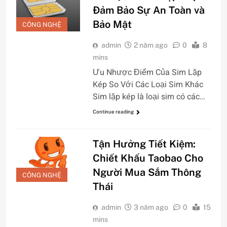
Đảm Bảo Sự An Toàn và
Bảo Mật
CÔNG NGHỆ
admin
2 năm ago
0
8
mins
Ưu Nhược Điểm Của Sim Lặp
Kép So Với Các Loại Sim Khác
Sim lặp kép là loại sim có các…
Continue reading
Tận Hưởng Tiết Kiệm:
Chiết Khấu Taobao Cho
Người Mua Sắm Thông
CÔNG NGHỆ
Thái
admin
3 năm ago
0
15
mins