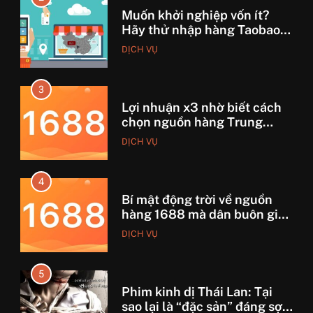
Lợi nhuận x3 nhờ biết cách
chọn nguồn hàng Trung
Quốc chuẩn
DỊCH VỤ
4
Bí mật động trời về nguồn
hàng 1688 mà dân buôn giấu
nhẹm!
DỊCH VỤ
5
Phim kinh dị Thái Lan: Tại
sao lại là “đặc sản” đáng sợ
nhất thế giới?
GIẢI TRÍ
6
Top 5 lý do Backcom XM là
lựa chọn số 1 cho trader Việt