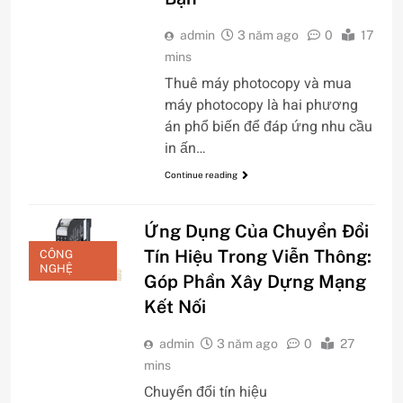
admin
3 năm ago
0
17
mins
Thuê máy photocopy và mua
máy photocopy là hai phương
án phổ biến để đáp ứng nhu cầu
in ấn…
Continue reading
Ứng Dụng Của Chuyển Đổi
Tín Hiệu Trong Viễn Thông:
CÔNG
NGHỆ
Góp Phần Xây Dựng Mạng
Kết Nối
admin
3 năm ago
0
27
mins
Chuyển đổi tín hiệu