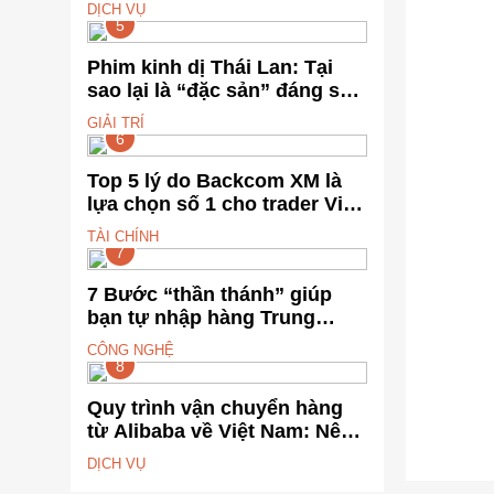
nhẹm!
DỊCH VỤ
5
Phim kinh dị Thái Lan: Tại
sao lại là “đặc sản” đáng sợ
nhất thế giới?
GIẢI TRÍ
6
Top 5 lý do Backcom XM là
lựa chọn số 1 cho trader Việt
hiện nay
TÀI CHÍNH
7
7 Bước “thần thánh” giúp
bạn tự nhập hàng Trung
Quốc không qua trung gian.
CÔNG NGHỆ
8
Quy trình vận chuyển hàng
từ Alibaba về Việt Nam: Nên
chọn đường biển hay đường
DỊCH VỤ
hàng không?