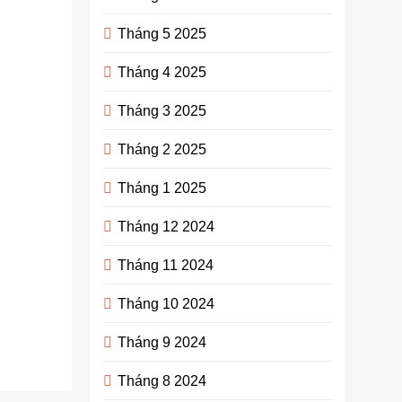
bỏ qua
Tháng 5 2025
admin
2
năm
Tháng 4 2025
ago
0
13
mins
Tháng 3 2025
Việt Nam 다
Tháng 2 2025
낭 사쿠라,
với vẻ đẹp
Tháng 1 2025
đa dạng từ
Bắc chí Nam,
Tháng 12 2024
luôn là điểm
đến hấp dẫn
Tháng 11 2024
du…
Tháng 10 2024
Continue
reading
Tháng 9 2024
Tháng 8 2024