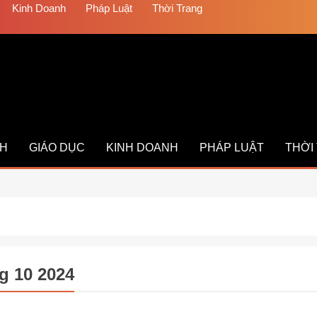
Kinh Doanh
Pháp Luật
Thời Trang
CH
GIÁO DỤC
KINH DOANH
PHÁP LUẬT
THỜI
g 10 2024
H