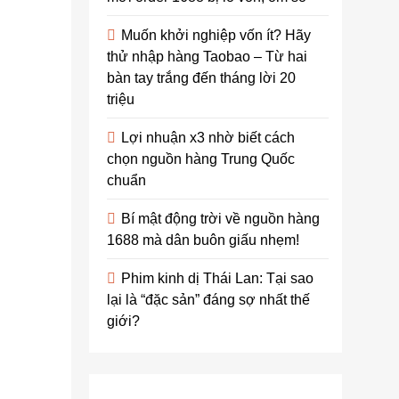
về đêm:
Muốn khởi nghiệp vốn ít? Hãy
Khám phá
thử nhập hàng Taobao – Từ hai
vẻ đẹp
bàn tay trắng đến tháng lời 20
tiềm ẩn
triệu
của
Lợi nhuận x3 nhờ biết cách
“Thành
chọn nguồn hàng Trung Quốc
phố Thiên
chuẩn
thần”
Bí mật động trời về nguồn hàng
admin
2
1688 mà dân buôn giấu nhẹm!
năm
Phim kinh dị Thái Lan: Tại sao
ago
0
10
lại là “đặc sản” đáng sợ nhất thế
mins
giới?
Bangkok 방
콕 에코걸,
thủ đô sôi
động của