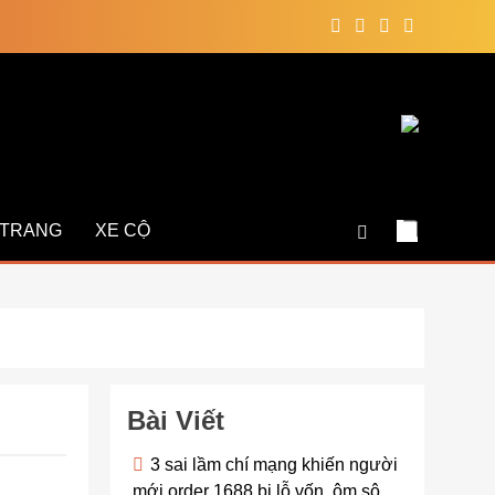
 TRANG
XE CỘ
Bài Viết
3 sai lầm chí mạng khiến người
mới order 1688 bị lỗ vốn, ôm sô
Bangkok