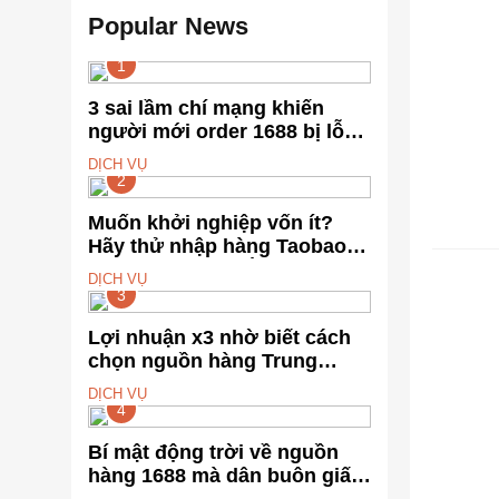
Popular News
1
3 sai lầm chí mạng khiến
người mới order 1688 bị lỗ
vốn, ôm sô
DỊCH VỤ
2
Muốn khởi nghiệp vốn ít?
Hãy thử nhập hàng Taobao –
DU LỊC
Từ hai bàn tay trắng đến
DỊCH VỤ
tháng lời 20 triệu
3
Lợi nhuận x3 nhờ biết cách
chọn nguồn hàng Trung
Quốc chuẩn
DỊCH VỤ
4
Bí mật động trời về nguồn
hàng 1688 mà dân buôn giấu