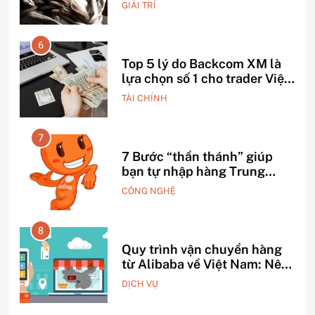
nhất thế giới?
GIẢI TRÍ
6
Top 5 lý do Backcom XM là
o –
lựa chọn số 1 cho trader Việt
hiện nay
TÀI CHÍNH
7
h
7 Bước “thần thánh” giúp
bạn tự nhập hàng Trung
Quốc không qua trung gian.
CÔNG NGHỆ
8
Quy trình vận chuyển hàng
iấu
từ Alibaba về Việt Nam: Nên
chọn đường biển hay đường
DỊCH VỤ
hàng không?