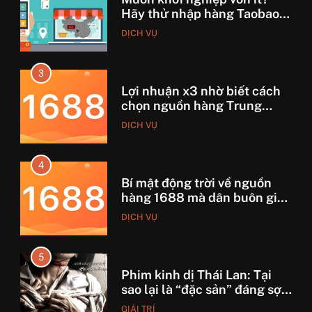
Hãy thử nhập hàng Taobao –
Từ hai bàn tay trắng đến
DỊCH VỤ
tháng lời 20 triệu
3
Lợi nhuận x3 nhờ biết cách
chọn nguồn hàng Trung
Quốc chuẩn
DỊCH VỤ
4
Bí mật động trời về nguồn
hàng 1688 mà dân buôn giấu
nhẹm!
DỊCH VỤ
5
Phim kinh dị Thái Lan: Tại
sao lại là “đặc sản” đáng sợ
nhất thế giới?
GIẢI TRÍ