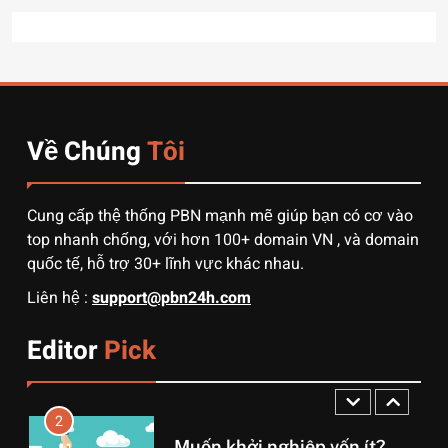
7
7 Bước “thần thánh” giúp
bạn tự nhập hàng Trung
Quốc không qua trung gian.
CÔNG NGHỆ
Về Chúng
Tôi
8
Quy trình vận chuyển hàng
từ Alibaba về Việt Nam: Nên
Cung cấp thệ thống PBN mạnh mẽ giúp bạn có cơ vào
chọn đường biển hay đường
DỊCH VỤ
top nhanh chống, với hơn 100+ domain VN , và domain
hàng không?
quốc tế, hỗ trợ 30+ lĩnh vực khác nhau.
1
Liên hệ :
support@pbn24h.com
3 sai lầm chí mạng khiến
người mới order 1688 bị lỗ
Editor
Pick
vốn, ôm sô
DỊCH VỤ
2
Muốn khởi nghiệp vốn ít?