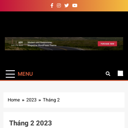
Skip
to
content
Auto Pro
Giúp web site bạn mạnh mẽ
hơn
MENU
Home
2023
Tháng 2
Tháng 2 2023