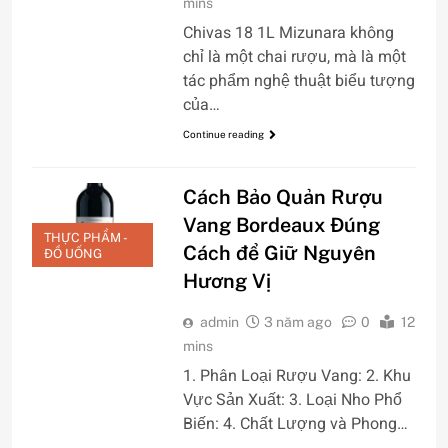
mins
Chivas 18 1L Mizunara không
chỉ là một chai rượu, mà là một
tác phẩm nghệ thuật biểu tượng
của…
Continue reading
Cách Bảo Quản Rượu
Vang Bordeaux Đúng
THỰC PHẨM -
Cách để Giữ Nguyên
ĐỒ UỐNG
Hương Vị
admin
3 năm ago
0
12
mins
1. Phân Loại Rượu Vang: 2. Khu
Vực Sản Xuất: 3. Loại Nho Phổ
Biến: 4. Chất Lượng và Phong…