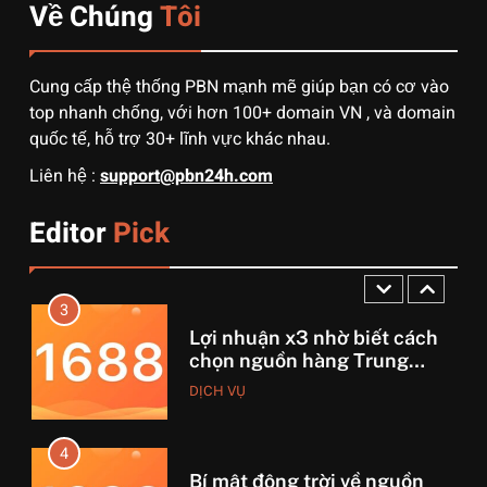
Về Chúng
Tôi
2
Muốn khởi nghiệp vốn ít?
Cung cấp thệ thống PBN mạnh mẽ giúp bạn có cơ vào
Hãy thử nhập hàng Taobao –
top nhanh chống, với hơn 100+ domain VN , và domain
Từ hai bàn tay trắng đến
quốc tế, hỗ trợ 30+ lĩnh vực khác nhau.
DỊCH VỤ
tháng lời 20 triệu
Liên hệ :
support@pbn24h.com
3
Editor
Pick
Lợi nhuận x3 nhờ biết cách
chọn nguồn hàng Trung
Quốc chuẩn
DỊCH VỤ
4
Bí mật động trời về nguồn
hàng 1688 mà dân buôn giấu
nhẹm!
DỊCH VỤ