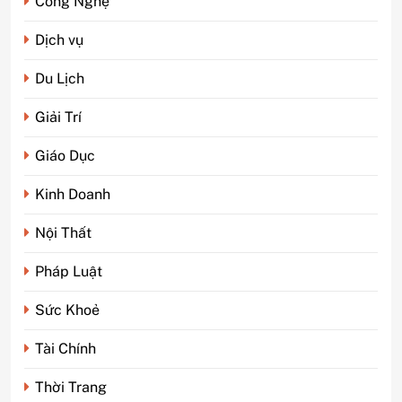
Công Nghệ
Dịch vụ
Du Lịch
Giải Trí
Giáo Dục
Kinh Doanh
Nội Thất
5
Pháp Luật
Phim kinh dị Thái Lan: Tại
sao lại là “đặc sản” đáng sợ
Sức Khoẻ
nhất thế giới?
GIẢI TRÍ
Tài Chính
6
Thời Trang
Top 5 lý do Backcom XM là