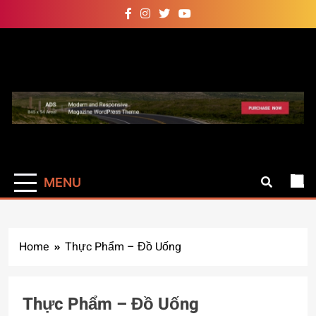
Skip
to
content
Auto Pro
Giúp web site bạn mạnh mẽ
hơn
MENU
Home
Thực Phẩm – Đồ Uống
Thực Phẩm – Đồ Uống