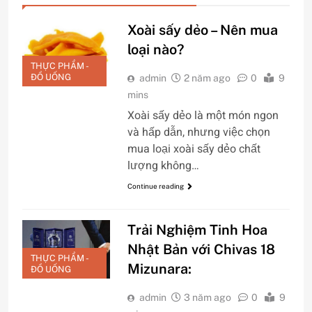
Xoài sấy dẻo – Nên mua
loại nào?
THỰC PHẨM -
ĐỒ UỐNG
admin
2 năm ago
0
9
mins
Xoài sấy dẻo là một món ngon
và hấp dẫn, nhưng việc chọn
mua loại xoài sấy dẻo chất
lượng không…
Continue reading
Trải Nghiệm Tinh Hoa
Nhật Bản với Chivas 18
THỰC PHẨM -
Mizunara:
ĐỒ UỐNG
admin
3 năm ago
0
9