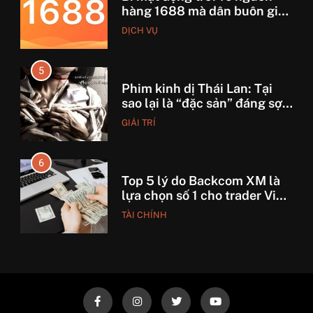
5
Phim kinh dị Thái Lan: Tại
sao lại là “đặc sản” đáng sợ
nhất thế giới?
GIẢI TRÍ
6
Top 5 lý do Backcom XM là
lựa chọn số 1 cho trader Việt
hiện nay
TÀI CHÍNH
7
7 Bước “thần thánh” giúp
bạn tự nhập hàng Trung
Quốc không qua trung gian.
CÔNG NGHỆ
8
Quy trình vận chuyển hàng
từ Alibaba về Việt Nam: Nên