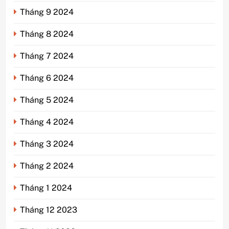
Tháng 9 2024
Tháng 8 2024
Tháng 7 2024
Tháng 6 2024
Tháng 5 2024
Tháng 4 2024
Tháng 3 2024
Tháng 2 2024
Tháng 1 2024
Tháng 12 2023