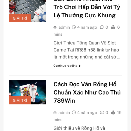
Trò Chơi Hấp Dẫn Với Tỷ
Lệ Thưởng Cực Khủng
GIẢI TRÍ
admin
4 năm ago
0
6
mins
Giới Thiệu Tổng Quan Về Slot
Game Tại RR88 rr88 link tự hào
là một trong những nhà cái sở…
Continue reading
Cách Đọc Ván Rồng Hổ
Chuẩn Xác Như Cao Thủ
789Win
GIẢI TRÍ
admin
4 năm ago
0
19
mins
Giới thiệu về Rồng Hổ và