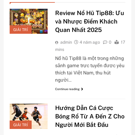
Review Nổ Hũ Tip88: Ưu
và Nhược Điểm Khách
Quan Nhất 2025
GIẢI TRÍ
admin
4 năm ago
0
17
mins
Nổ hũ Tip88 là một trong những
sảnh game trực tuyến được yêu
thích tại Việt Nam, thu hút
người…
Continue reading
Hướng Dẫn Cá Cược
Bóng Rổ Từ A Đến Z Cho
Người Mới Bắt Đầu
GIẢI TRÍ