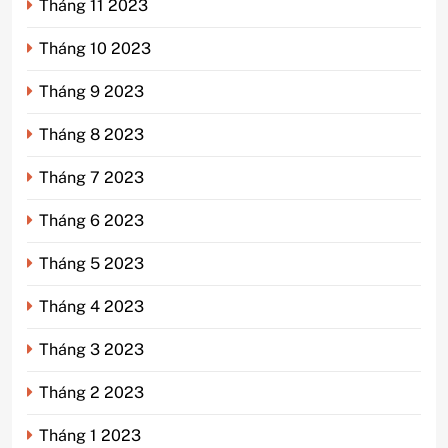
Tháng 11 2023
Tháng 10 2023
Tháng 9 2023
Tháng 8 2023
Tháng 7 2023
Tháng 6 2023
Tháng 5 2023
Tháng 4 2023
Tháng 3 2023
Tháng 2 2023
Tháng 1 2023