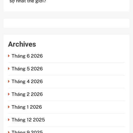
sợ nhất thế giới?
Archives
Tháng 6 2026
Tháng 5 2026
Tháng 4 2026
Tháng 2 2026
Tháng 1 2026
Tháng 12 2025
Tháng 9 2025