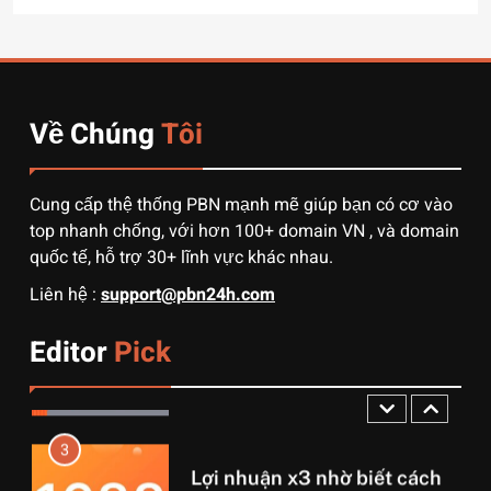
Quy trình vận chuyển hàng
từ Alibaba về Việt Nam: Nên
chọn đường biển hay đường
DỊCH VỤ
hàng không?
Về Chúng
Tôi
1
3 sai lầm chí mạng khiến
người mới order 1688 bị lỗ
Cung cấp thệ thống PBN mạnh mẽ giúp bạn có cơ vào
vốn, ôm sô
DỊCH VỤ
top nhanh chống, với hơn 100+ domain VN , và domain
quốc tế, hỗ trợ 30+ lĩnh vực khác nhau.
2
Liên hệ :
support@pbn24h.com
Muốn khởi nghiệp vốn ít?
Hãy thử nhập hàng Taobao –
Editor
Pick
Từ hai bàn tay trắng đến
DỊCH VỤ
tháng lời 20 triệu
3
Lợi nhuận x3 nhờ biết cách
chọn nguồn hàng Trung