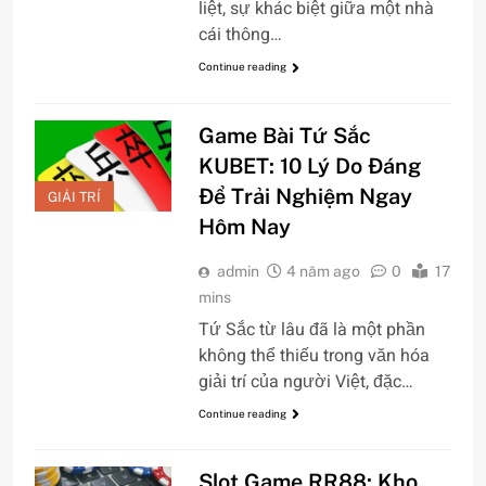
liệt, sự khác biệt giữa một nhà
cái thông…
Continue reading
Game Bài Tứ Sắc
KUBET: 10 Lý Do Đáng
Để Trải Nghiệm Ngay
GIẢI TRÍ
Hôm Nay
admin
4 năm ago
0
17
mins
Tứ Sắc từ lâu đã là một phần
không thể thiếu trong văn hóa
giải trí của người Việt, đặc…
Continue reading
Slot Game RR88: Kho