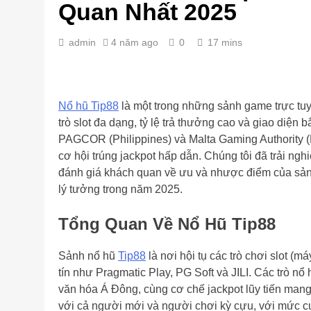
Quan Nhất 2025
admin
4 năm ago
0
17 mins
Nổ hũ Tip88
là một trong những sảnh game trực tuy
trò slot đa dạng, tỷ lệ trả thưởng cao và giao diện
PAGCOR (Philippines) và Malta Gaming Authority (M
cơ hội trúng jackpot hấp dẫn. Chúng tôi đã trải ngh
đánh giá khách quan về ưu và nhược điểm của sảnh
lý tưởng trong năm 2025.
Tổng Quan Về Nổ Hũ Tip88
Sảnh nổ hũ
Tip88
là nơi hội tụ các trò chơi slot (
tín như Pragmatic Play, PG Soft và JILI. Các trò nổ 
văn hóa Á Đông, cùng cơ chế jackpot lũy tiến mang
với cả người mới và người chơi kỳ cựu, với mức cư