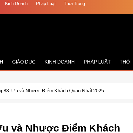
Kinh Doanh
Pháp Luật
Thời Trang
CH
GIÁO DỤC
KINH DOANH
PHÁP LUẬT
THỜI
ip88: Ưu và Nhược Điểm Khách Quan Nhất 2025
 Ưu và Nhược Điểm Khách