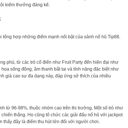
 hội kiếm thưởng đáng kể.
8
tôi tổng hợp những điểm mạnh nổi bật của sảnh nổ hũ Tip88.
g phú, từ các trò cổ điển như Fruit Party đến hiện đại như
 họa sống động, âm thanh bắt tai và tính năng đặc biệt như
nh giá cao sự đa dạng này, đáp ứng sở thích của nhiều
ình từ 96-98%, thuộc nhóm cao trên thị trường. Một số trò như
hiến thắng. Họ cũng tổ chức các giải đấu nổ hũ với jackpot
n thấy đây là điểm thu hút lớn đối với người chơi.