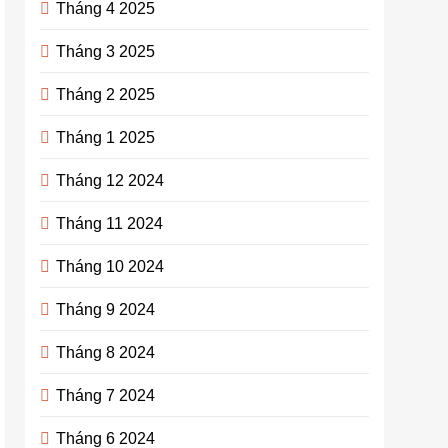
Tháng 4 2025
Tháng 3 2025
Tháng 2 2025
Tháng 1 2025
Tháng 12 2024
Tháng 11 2024
Tháng 10 2024
Tháng 9 2024
Tháng 8 2024
Tháng 7 2024
Tháng 6 2024