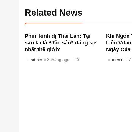
Related News
Phim kinh dị Thái Lan: Tại
Khi Ngôn 
sao lại là “đặc sản” đáng sợ
Liều Vita
nhất thế giới?
Ngày Của 
admin
3 tháng ago
admin
7
0