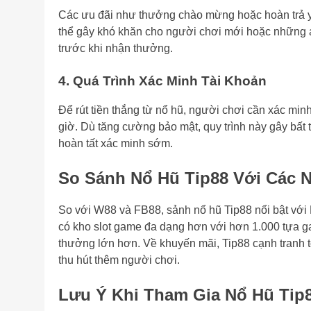
Các ưu đãi như thưởng chào mừng hoặc hoàn trả yêu
thể gây khó khăn cho người chơi mới hoặc những a
trước khi nhận thưởng.
4. Quá Trình Xác Minh Tài Khoản
Để rút tiền thắng từ nổ hũ, người chơi cần xác mi
giờ. Dù tăng cường bảo mật, quy trình này gây bất 
hoàn tất xác minh sớm.
So Sánh Nổ Hũ Tip88 Với Các 
So với W88 và FB88, sảnh nổ hũ Tip88 nổi bật với 
có kho slot game đa dạng hơn với hơn 1.000 tựa gam
thưởng lớn hơn. Về khuyến mãi, Tip88 cạnh tranh 
thu hút thêm người chơi.
Lưu Ý Khi Tham Gia Nổ Hũ Tip