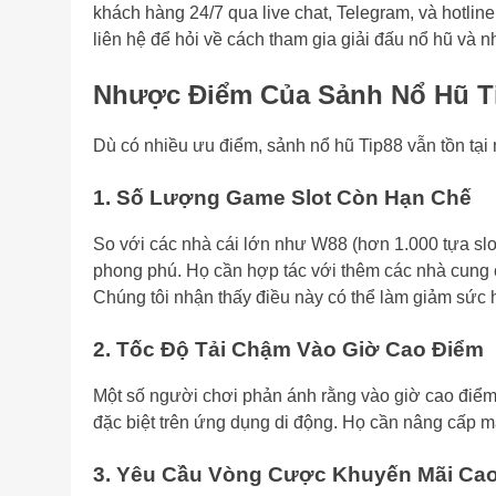
khách hàng 24/7 qua live chat, Telegram, và hotline
liên hệ để hỏi về cách tham gia giải đấu nổ hũ và n
Nhược Điểm Của Sảnh Nổ Hũ T
Dù có nhiều ưu điểm, sảnh nổ hũ Tip88 vẫn tồn tại 
1. Số Lượng Game Slot Còn Hạn Chế
So với các nhà cái lớn như W88 (hơn 1.000 tựa slo
phong phú. Họ cần hợp tác với thêm các nhà cung
Chúng tôi nhận thấy điều này có thể làm giảm sức h
2. Tốc Độ Tải Chậm Vào Giờ Cao Điểm
Một số người chơi phản ánh rằng vào giờ cao điểm (
đặc biệt trên ứng dụng di động. Họ cần nâng cấp m
3. Yêu Cầu Vòng Cược Khuyến Mãi Ca