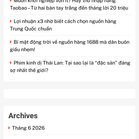
Muốn khởi nghiệp vốn ít? Hãy thử nhập hàng
Taobao – Từ hai bàn tay trắng đến tháng lời 20 triệu
Lợi nhuận x3 nhờ biết cách chọn nguồn hàng
Trung Quốc chuẩn
Bí mật động trời về nguồn hàng 1688 mà dân buôn
giấu nhẹm!
Phim kinh dị Thái Lan: Tại sao lại là “đặc sản” đáng
sợ nhất thế giới?
Archives
Tháng 6 2026