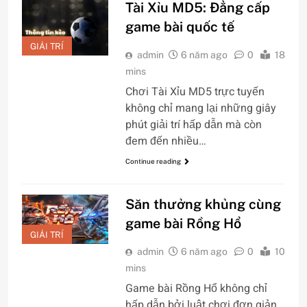
Tài Xỉu MD5: Đẳng cấp
game bài quốc tế
GIẢI TRÍ
admin
6 năm ago
0
18
mins
Chơi Tài Xỉu MD5 trực tuyến
không chỉ mang lại những giây
phút giải trí hấp dẫn mà còn
đem đến nhiều…
Continue reading
Săn thưởng khủng cùng
game bài Rồng Hổ
GIẢI TRÍ
admin
6 năm ago
0
10
mins
Game bài Rồng Hổ không chỉ
hấp dẫn bởi luật chơi đơn giản,