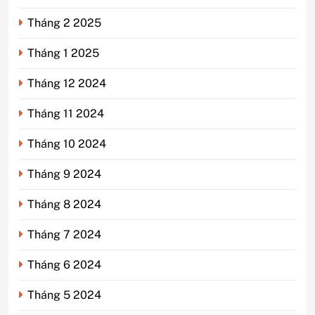
Tháng 2 2025
Tháng 1 2025
Tháng 12 2024
Tháng 11 2024
Tháng 10 2024
Tháng 9 2024
Tháng 8 2024
Tháng 7 2024
Tháng 6 2024
Tháng 5 2024