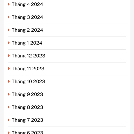
Tháng 4 2024
Tháng 3 2024
Tháng 2 2024
Tháng 1 2024
Tháng 12 2023
Tháng 11 2023
Tháng 10 2023
Tháng 9 2023
Tháng 8 2023
Tháng 7 2023
Tháng 6 2023