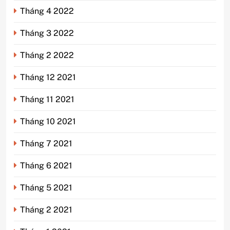
Tháng 4 2022
Tháng 3 2022
Tháng 2 2022
Tháng 12 2021
Tháng 11 2021
Tháng 10 2021
Tháng 7 2021
Tháng 6 2021
Tháng 5 2021
Tháng 2 2021