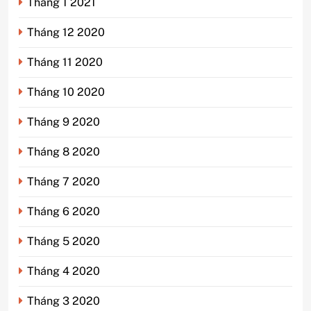
Tháng 1 2021
Tháng 12 2020
Tháng 11 2020
Tháng 10 2020
Tháng 9 2020
Tháng 8 2020
Tháng 7 2020
Tháng 6 2020
Tháng 5 2020
Tháng 4 2020
Tháng 3 2020