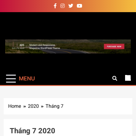
Skip
to
content
Auto Pro
Giúp web site bạn mạnh mẽ
hơn
MENU
Home
2020
Tháng 7
Tháng 7 2020