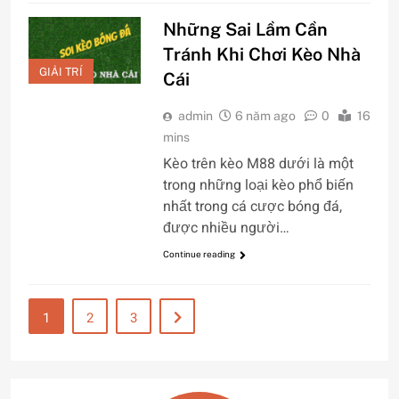
Những Sai Lầm Cần
Tránh Khi Chơi Kèo Nhà
GIẢI TRÍ
Cái
admin
6 năm ago
0
16
mins
Kèo trên kèo M88 dưới là một
trong những loại kèo phổ biến
nhất trong cá cược bóng đá,
được nhiều người…
Continue reading
1
2
3