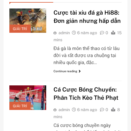
Cược tài xỉu đá gà Hi88:
Đơn giản nhưng hấp dẫn
GIẢI TRÍ
admin
6 năm ago
0
15
mins
Đá gà là môn thể thao có từ lâu
đời và rất được ưa chuộng tại
nhiều quốc gia, đặc…
Continue reading
Cá Cược Bóng Chuyền:
Phân Tích Kèo Thẻ Phạt
GIẢI TRÍ
admin
6 năm ago
0
8
mins
Cá cược bóng chuyền ngày