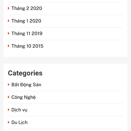
Tháng 2 2020
Tháng 1 2020
Tháng 11 2019
Tháng 10 2015
Categories
Bất Động Sản
Công Nghệ
Dịch vụ
Du Lịch