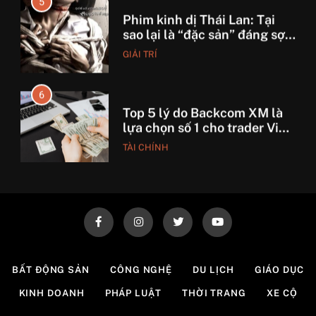
Phim kinh dị Thái Lan: Tại
sao lại là “đặc sản” đáng sợ
nhất thế giới?
GIẢI TRÍ
6
Top 5 lý do Backcom XM là
lựa chọn số 1 cho trader Việt
hiện nay
TÀI CHÍNH
7
7 Bước “thần thánh” giúp
bạn tự nhập hàng Trung
Quốc không qua trung gian.
CÔNG NGHỆ
8
BẤT ĐỘNG SẢN
CÔNG NGHỆ
DU LỊCH
GIÁO DỤC
Quy trình vận chuyển hàng
KINH DOANH
PHÁP LUẬT
THỜI TRANG
XE CỘ
từ Alibaba về Việt Nam: Nên
chọn đường biển hay đường