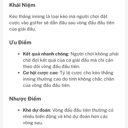
Khái Niệm
Kèo thắng inning là loại kèo mà người chơi đặt
cược vào golfer sẽ dẫn đầu sau vòng đấu đầu tiên
của giải đấu.
Ưu Điểm
Kết quả nhanh chóng
: Người chơi không phải
chờ đợi kết quả của cả giải đấu mà chỉ cần
theo dõi vòng đấu đầu tiên.
Cơ hội cược cao
: Tỷ lệ cược cho kèo thắng
inning thường cao do tính không chắc chắn
của vòng đấu đầu tiên.
Nhược Điểm
Khó dự đoán
: Vòng đấu đầu tiên thường có
nhiều biến động và khó dự đoán hơn các
vòng sau.