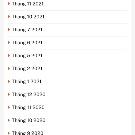
Tháng 11 2021
Tháng 10 2021
Tháng 7 2021
Tháng 6 2021
Tháng 5 2021
Tháng 2 2021
Tháng 1 2021
Tháng 12 2020
Tháng 11 2020
Tháng 10 2020
Tháng 9 2020