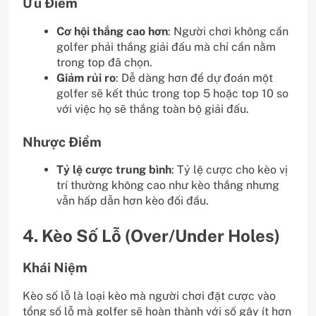
Ưu Điểm
Cơ hội thắng cao hơn
: Người chơi không cần
golfer phải thắng giải đấu mà chỉ cần nằm
trong top đã chọn.
Giảm rủi ro
: Dễ dàng hơn để dự đoán một
golfer sẽ kết thúc trong top 5 hoặc top 10 so
với việc họ sẽ thắng toàn bộ giải đấu.
Nhược Điểm
Tỷ lệ cược trung bình
: Tỷ lệ cược cho kèo vị
trí thường không cao như kèo thắng nhưng
vẫn hấp dẫn hơn kèo đối đầu.
4. Kèo Số Lỗ (Over/Under Holes)
Khái Niệm
Kèo số lỗ là loại kèo mà người chơi đặt cược vào
tổng số lỗ mà golfer sẽ hoàn thành với số gậy ít hơn