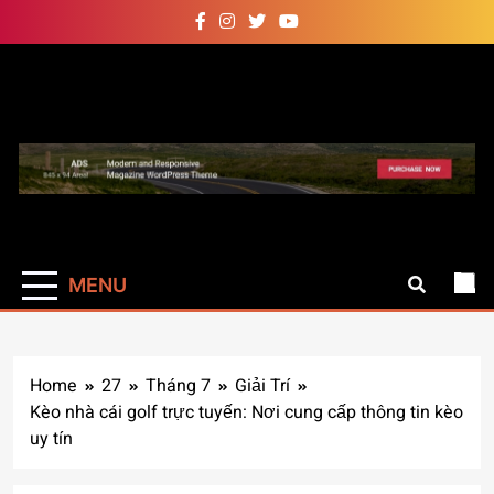
Skip
to
content
Auto Pro
Giúp web site bạn mạnh mẽ
hơn
MENU
Home
27
Tháng 7
Giải Trí
Kèo nhà cái golf trực tuyến: Nơi cung cấp thông tin kèo
uy tín