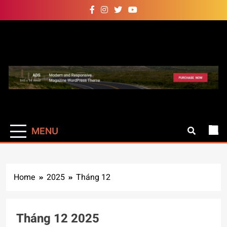
Skip
to
content
Auto Pro
Giúp web site bạn mạnh mẽ
hơn
MENU
Home
2025
Tháng 12
Tháng 12 2025