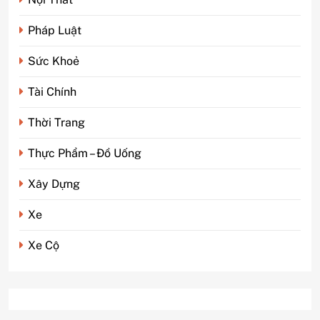
Pháp Luật
Sức Khoẻ
Tài Chính
Thời Trang
Thực Phẩm – Đồ Uống
Xây Dựng
5
Phim kinh dị Thái Lan: Tại
Xe
sao lại là “đặc sản” đáng sợ
nhất thế giới?
GIẢI TRÍ
Xe Cộ
6
Top 5 lý do Backcom XM là
lựa chọn số 1 cho trader Việt