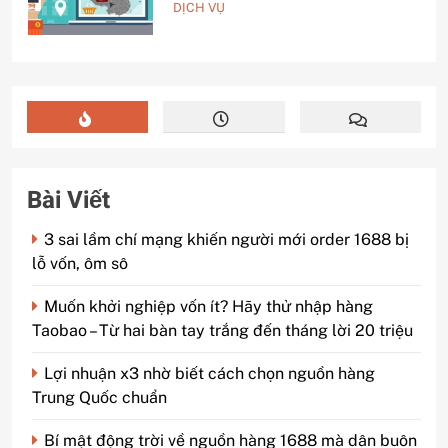
chọn đường biển hay đường
DỊCH VỤ
hàng không?
Bài Viết
3 sai lầm chí mạng khiến người mới order 1688 bị
lỗ vốn, ôm sô
Muốn khởi nghiệp vốn ít? Hãy thử nhập hàng
Taobao – Từ hai bàn tay trắng đến tháng lời 20 triệu
Lợi nhuận x3 nhờ biết cách chọn nguồn hàng
Trung Quốc chuẩn
Bí mật động trời về nguồn hàng 1688 mà dân buôn