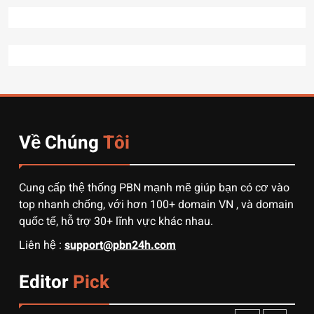
hiện nay
TÀI CHÍNH
7
7 Bước “thần thánh” giúp
bạn tự nhập hàng Trung
Quốc không qua trung gian.
CÔNG NGHỆ
Về Chúng
Tôi
8
Quy trình vận chuyển hàng
từ Alibaba về Việt Nam: Nên
Cung cấp thệ thống PBN mạnh mẽ giúp bạn có cơ vào
chọn đường biển hay đường
DỊCH VỤ
top nhanh chống, với hơn 100+ domain VN , và domain
hàng không?
quốc tế, hỗ trợ 30+ lĩnh vực khác nhau.
1
Liên hệ :
support@pbn24h.com
3 sai lầm chí mạng khiến
người mới order 1688 bị lỗ
Editor
Pick
vốn, ôm sô
DỊCH VỤ