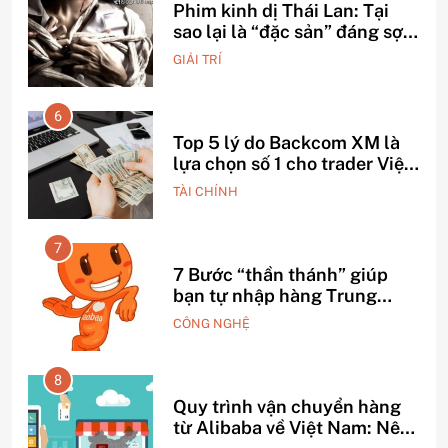
Phim kinh dị Thái Lan: Tại
ỗ
sao lại là “đặc sản” đáng sợ
nhất thế giới?
GIẢI TRÍ
6
Top 5 lý do Backcom XM là
o –
lựa chọn số 1 cho trader Việt
hiện nay
TÀI CHÍNH
7
h
7 Bước “thần thánh” giúp
bạn tự nhập hàng Trung
Quốc không qua trung gian.
CÔNG NGHỆ
8
Quy trình vận chuyển hàng
iấu
từ Alibaba về Việt Nam: Nên