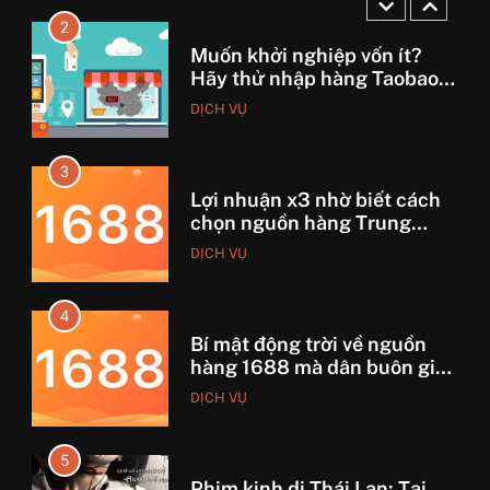
2
Muốn khởi nghiệp vốn ít?
Hãy thử nhập hàng Taobao –
Từ hai bàn tay trắng đến
DỊCH VỤ
tháng lời 20 triệu
3
Lợi nhuận x3 nhờ biết cách
chọn nguồn hàng Trung
Quốc chuẩn
DỊCH VỤ
4
Bí mật động trời về nguồn
hàng 1688 mà dân buôn giấu
nhẹm!
DỊCH VỤ
5
Phim kinh dị Thái Lan: Tại