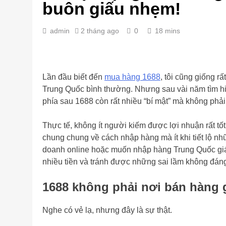
buôn giấu nhẹm!
admin
2 tháng ago
0
18 mins
Lần đầu biết đến
mua hàng 1688
, tôi cũng giống r
Trung Quốc bình thường. Nhưng sau vài năm tìm hiể
phía sau 1688 còn rất nhiều “bí mật” mà không phả
Thực tế, không ít người kiếm được lợi nhuận rất t
chung chung về cách nhập hàng mà ít khi tiết lộ n
doanh online hoặc muốn nhập hàng Trung Quốc giá g
nhiều tiền và tránh được những sai lầm không đáng
1688 không phải nơi bán hàng 
Nghe có vẻ lạ, nhưng đây là sự thật.