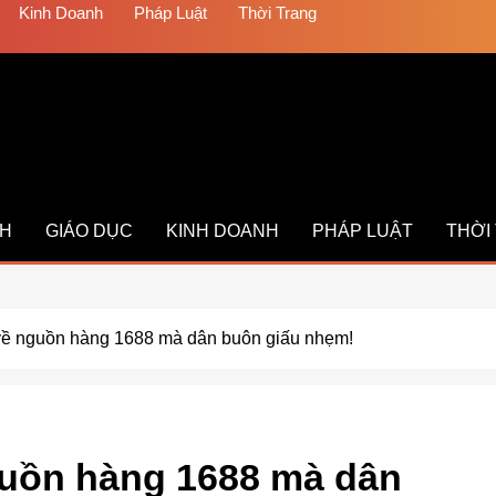
Kinh Doanh
Pháp Luật
Thời Trang
CH
GIÁO DỤC
KINH DOANH
PHÁP LUẬT
THỜI
 về nguồn hàng 1688 mà dân buôn giấu nhẹm!
guồn hàng 1688 mà dân