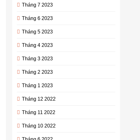
Tháng 7 2023
Tháng 6 2023
Tháng 5 2023
Tháng 4 2023
Tháng 3 2023
Tháng 2 2023
Tháng 1 2023
Tháng 12 2022
Tháng 11 2022
Tháng 10 2022
Tháng 6 2022