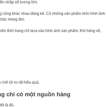
liền nhập số lượng lớn.
ợng cũng khác nhau đáng kể. Có những sản phẩm nhìn hình ảnh
 khác mong đợi.
 kiện thời trang chỉ dựa vào hình ảnh sản phẩm. Khi hàng về,
chế rủi ro rất hiệu quả.
g chỉ có một nguồn hàng
ốt là đủ.