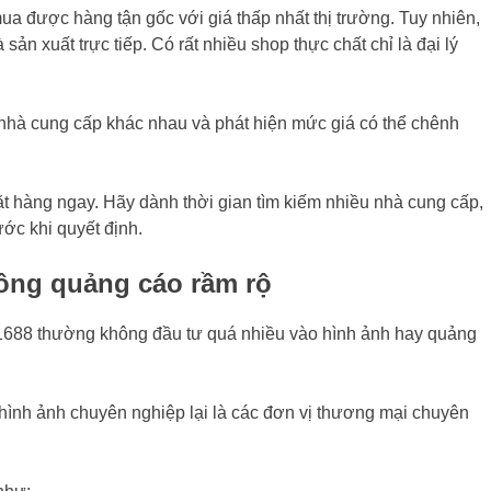
ua được hàng tận gốc với giá thấp nhất thị trường. Tuy nhiên,
ản xuất trực tiếp. Có rất nhiều shop thực chất chỉ là đại lý
nhà cung cấp khác nhau và phát hiện mức giá có thể chênh
ặt hàng ngay. Hãy dành thời gian tìm kiếm nhiều nhà cung cấp,
ước khi quyết định.
ông quảng cáo rầm rộ
n 1688 thường không đầu tư quá nhiều vào hình ảnh hay quảng
 hình ảnh chuyên nghiệp lại là các đơn vị thương mại chuyên