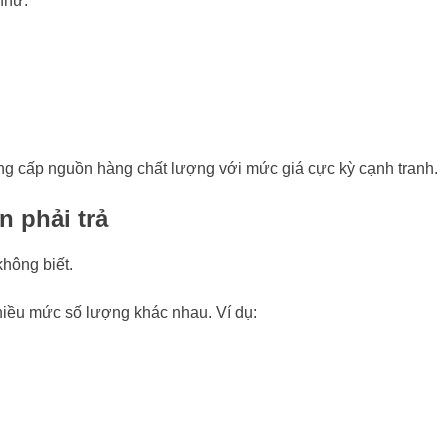
như:
ung cấp nguồn hàng chất lượng với mức giá cực kỳ cạnh tranh.
n phải trả
không biết.
iều mức số lượng khác nhau. Ví dụ: