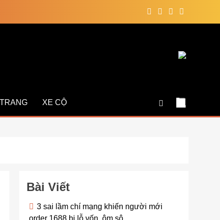
 TRANG
XE CỘ
Bài Viết
3 sai lầm chí mạng khiến người mới
order 1688 bị lỗ vốn, ôm sô