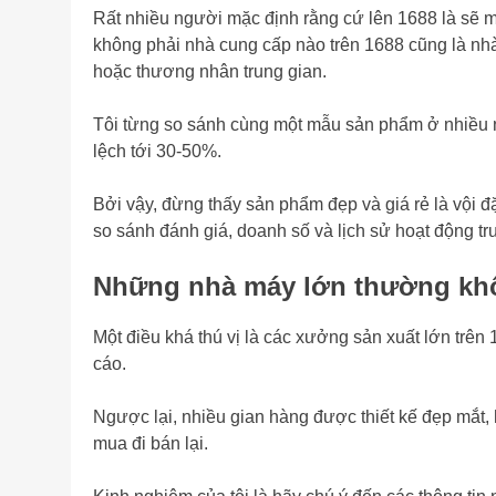
Rất nhiều người mặc định rằng cứ lên 1688 là sẽ m
không phải nhà cung cấp nào trên 1688 cũng là nhà s
hoặc thương nhân trung gian.
Tôi từng so sánh cùng một mẫu sản phẩm ở nhiều 
lệch tới 30-50%.
Bởi vậy, đừng thấy sản phẩm đẹp và giá rẻ là vội đ
so sánh đánh giá, doanh số và lịch sử hoạt động tr
Những nhà máy lớn thường kh
Một điều khá thú vị là các xưởng sản xuất lớn trê
cáo.
Ngược lại, nhiều gian hàng được thiết kế đẹp mắt,
mua đi bán lại.