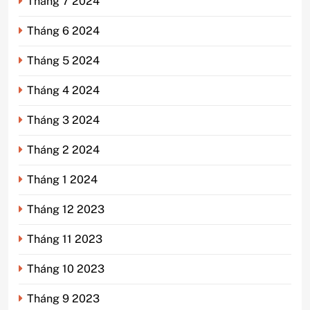
Tháng 7 2024
Tháng 6 2024
Tháng 5 2024
Tháng 4 2024
Tháng 3 2024
Tháng 2 2024
Tháng 1 2024
Tháng 12 2023
Tháng 11 2023
Tháng 10 2023
Tháng 9 2023