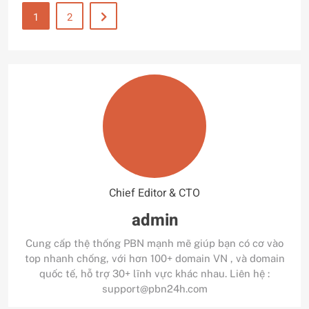
1
2
Chief Editor & CTO
admin
Cung cấp thệ thống PBN mạnh mẽ giúp bạn có cơ vào
top nhanh chống, với hơn 100+ domain VN , và domain
quốc tế, hỗ trợ 30+ lĩnh vực khác nhau. Liên hệ :
support@pbn24h.com