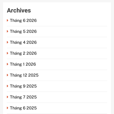
Archives
Tháng 6 2026
Tháng 5 2026
Tháng 4 2026
Tháng 2 2026
Tháng 1 2026
Tháng 12 2025
Tháng 9 2025
Tháng 7 2025
Tháng 6 2025