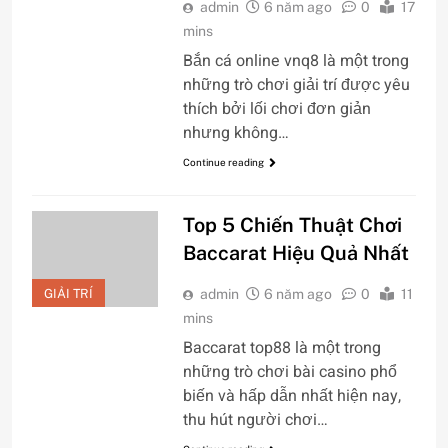
admin
6 năm ago
0
17
mins
Bắn cá online vnq8 là một trong
những trò chơi giải trí được yêu
thích bởi lối chơi đơn giản
nhưng không…
Continue reading
Top 5 Chiến Thuật Chơi
Baccarat Hiệu Quả Nhất
GIẢI TRÍ
admin
6 năm ago
0
11
mins
Baccarat top88 là một trong
những trò chơi bài casino phổ
biến và hấp dẫn nhất hiện nay,
thu hút người chơi…