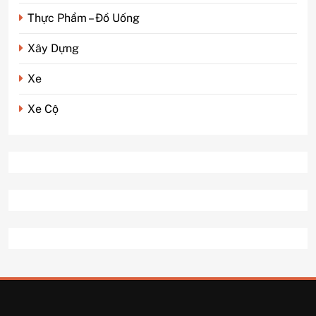
nhất thế giới?
GIẢI TRÍ
Thực Phẩm – Đồ Uống
Xây Dựng
6
Top 5 lý do Backcom XM là
Xe
lựa chọn số 1 cho trader Việt
hiện nay
Xe Cộ
TÀI CHÍNH
7
7 Bước “thần thánh” giúp
bạn tự nhập hàng Trung
Quốc không qua trung gian.
CÔNG NGHỆ
8
Quy trình vận chuyển hàng
từ Alibaba về Việt Nam: Nên
chọn đường biển hay đường
DỊCH VỤ
hàng không?