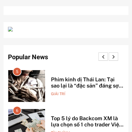
Popular News
1
3 sai lầm chí mạng khiến
sợ
người mới order 1688 bị lỗ
vốn, ôm sô
DỊCH VỤ
2
à
Muốn khởi nghiệp vốn ít?
iệt
Hãy thử nhập hàng Taobao –
Từ hai bàn tay trắng đến