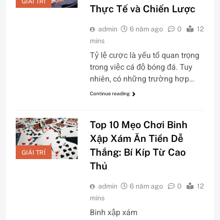
GIẢI TRÍ
Thực Tế và Chiến Lược
admin
6 năm ago
0
12
mins
Tỷ lệ cược là yếu tố quan trọng
trong việc cá độ bóng đá. Tuy
nhiên, có những trường hợp…
Continue reading
Top 10 Mẹo Chơi Binh
Xập Xám Ăn Tiền Dễ
Thắng: Bí Kíp Từ Cao
GIẢI TRÍ
Thủ
admin
6 năm ago
0
12
mins
Binh xập xám