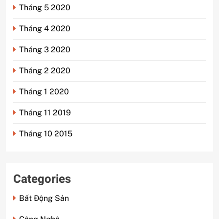
Tháng 5 2020
Tháng 4 2020
Tháng 3 2020
Tháng 2 2020
Tháng 1 2020
Tháng 11 2019
Tháng 10 2015
Categories
Bất Động Sản