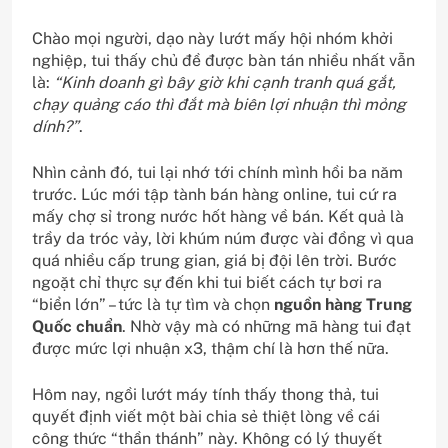
Chào mọi người, dạo này lướt mấy hội nhóm khởi
nghiệp, tui thấy chủ đề được bàn tán nhiều nhất vẫn
là:
“Kinh doanh gì bây giờ khi cạnh tranh quá gắt,
chạy quảng cáo thì đắt mà biên lợi nhuận thì mỏng
dính?”
.
Nhìn cảnh đó, tui lại nhớ tới chính mình hồi ba năm
trước. Lúc mới tập tành bán hàng online, tui cứ ra
mấy chợ sỉ trong nước hốt hàng về bán. Kết quả là
trầy da tróc vảy, lời khúm núm được vài đồng vì qua
quá nhiều cấp trung gian, giá bị đội lên trời. Bước
ngoặt chỉ thực sự đến khi tui biết cách tự bơi ra
“biển lớn” – tức là tự tìm và chọn
nguồn hàng Trung
Quốc chuẩn
. Nhờ vậy mà có những mã hàng tui đạt
được mức lợi nhuận x3, thậm chí là hơn thế nữa.
Hôm nay, ngồi lướt máy tính thấy thong thả, tui
quyết định viết một bài chia sẻ thiệt lòng về cái
công thức “thần thánh” này. Không có lý thuyết