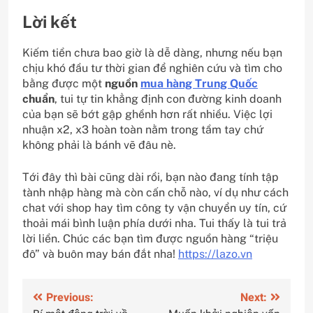
Lời kết
Kiếm tiền chưa bao giờ là dễ dàng, nhưng nếu bạn
chịu khó đầu tư thời gian để nghiên cứu và tìm cho
bằng được một
nguồn
mua hàng Trung Quốc
chuẩn
, tui tự tin khẳng định con đường kinh doanh
của bạn sẽ bớt gập ghềnh hơn rất nhiều. Việc lợi
nhuận x2, x3 hoàn toàn nằm trong tầm tay chứ
không phải là bánh vẽ đâu nè.
Tới đây thì bài cũng dài rồi, bạn nào đang tính tập
tành nhập hàng mà còn cấn chỗ nào, ví dụ như cách
chat với shop hay tìm công ty vận chuyển uy tín, cứ
thoải mái bình luận phía dưới nha. Tui thấy là tui trả
lời liền. Chúc các bạn tìm được nguồn hàng “triệu
đô” và buôn may bán đắt nha!
https://lazo.vn
Điều
Previous:
Next: