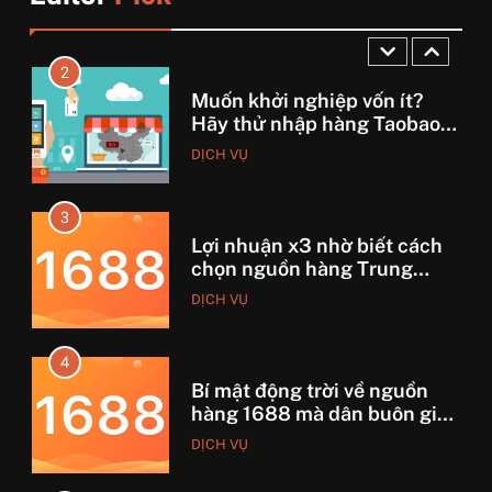
Từ hai bàn tay trắng đến
DỊCH VỤ
tháng lời 20 triệu
3
Lợi nhuận x3 nhờ biết cách
chọn nguồn hàng Trung
Quốc chuẩn
DỊCH VỤ
4
Bí mật động trời về nguồn
hàng 1688 mà dân buôn giấu
nhẹm!
DỊCH VỤ
5
Phim kinh dị Thái Lan: Tại
sao lại là “đặc sản” đáng sợ
nhất thế giới?
GIẢI TRÍ