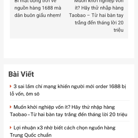
Bí mật động trời về
Muốn khởi nghiệp vốn
hướng
nguồn hàng 1688 mà
ít? Hãy thử nhập hàng
bài
dân buôn giấu nhẹm!
Taobao – Từ hai bàn tay
trắng đến tháng lời 20
viết
triệu
Bài Viết
3 sai lầm chí mạng khiến người mới order 1688 bị
lỗ vốn, ôm sô
Muốn khởi nghiệp vốn ít? Hãy thử nhập hàng
Taobao – Từ hai bàn tay trắng đến tháng lời 20 triệu
Lợi nhuận x3 nhờ biết cách chọn nguồn hàng
Trung Quốc chuẩn