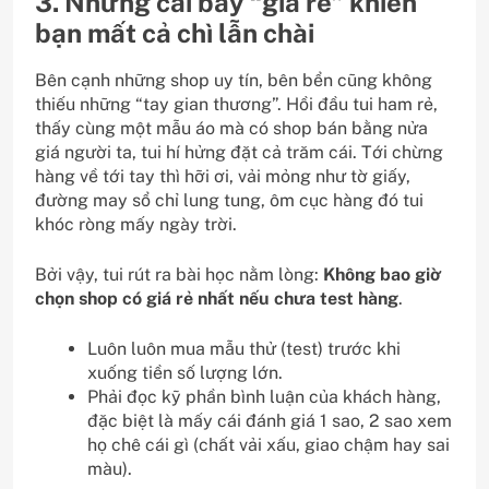
3. Những cái bẫy “giá rẻ” khiến
bạn mất cả chì lẫn chài
Bên cạnh những shop uy tín, bên bển cũng không
thiếu những “tay gian thương”. Hồi đầu tui ham rẻ,
thấy cùng một mẫu áo mà có shop bán bằng nửa
giá người ta, tui hí hửng đặt cả trăm cái. Tới chừng
hàng về tới tay thì hỡi ơi, vải mỏng như tờ giấy,
đường may sổ chỉ lung tung, ôm cục hàng đó tui
khóc ròng mấy ngày trời.
Bởi vậy, tui rút ra bài học nằm lòng:
Không bao giờ
chọn shop có giá rẻ nhất nếu chưa test hàng
.
Luôn luôn mua mẫu thử (test) trước khi
xuống tiền số lượng lớn.
Phải đọc kỹ phần bình luận của khách hàng,
đặc biệt là mấy cái đánh giá 1 sao, 2 sao xem
họ chê cái gì (chất vải xấu, giao chậm hay sai
màu).