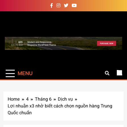
Skip
to
content
Auto Pro
Giúp web site bạn mạnh mẽ
hơn
MENU
Home
4
Tháng 6
Dịch vụ
Lợi nhuận x3 nhờ biết cách chọn nguồn hàng Trung
Quốc chuẩn