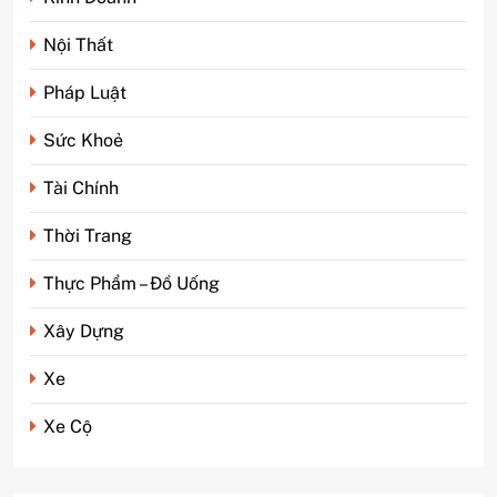
Nội Thất
Pháp Luật
Sức Khoẻ
Tài Chính
5
Phim kinh dị Thái Lan: Tại
Thời Trang
sao lại là “đặc sản” đáng sợ
nhất thế giới?
GIẢI TRÍ
Thực Phẩm – Đồ Uống
Xây Dựng
6
Top 5 lý do Backcom XM là
Xe
lựa chọn số 1 cho trader Việt
hiện nay
TÀI CHÍNH
Xe Cộ
7