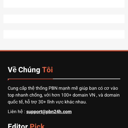
7 Bước “thần thánh” giúp
bạn tự nhập hàng Trung
Quốc không qua trung gian.
CÔNG NGHỆ
8
Quy trình vận chuyển hàng
từ Alibaba về Việt Nam: Nên
chọn đường biển hay đường
DỊCH VỤ
hàng không?
Về Chúng
Tôi
1
3 sai lầm chí mạng khiến
người mới order 1688 bị lỗ
Cung cấp thệ thống PBN mạnh mẽ giúp bạn có cơ vào
vốn, ôm sô
DỊCH VỤ
top nhanh chống, với hơn 100+ domain VN , và domain
quốc tế, hỗ trợ 30+ lĩnh vực khác nhau.
2
Liên hệ :
support@pbn24h.com
Muốn khởi nghiệp vốn ít?
Hãy thử nhập hàng Taobao –
Editor
Pick