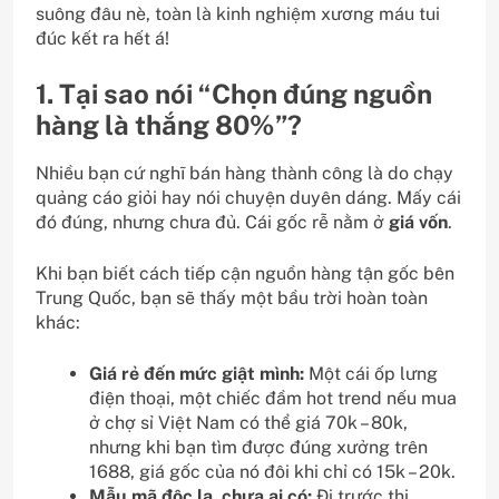
suông đâu nè, toàn là kinh nghiệm xương máu tui
đúc kết ra hết á!
1. Tại sao nói “Chọn đúng nguồn
hàng là thắng 80%”?
Nhiều bạn cứ nghĩ bán hàng thành công là do chạy
quảng cáo giỏi hay nói chuyện duyên dáng. Mấy cái
đó đúng, nhưng chưa đủ. Cái gốc rễ nằm ở
giá vốn
.
Khi bạn biết cách tiếp cận nguồn hàng tận gốc bên
Trung Quốc, bạn sẽ thấy một bầu trời hoàn toàn
khác:
Giá rẻ đến mức giật mình:
Một cái ốp lưng
điện thoại, một chiếc đầm hot trend nếu mua
ở chợ sỉ Việt Nam có thể giá 70k – 80k,
nhưng khi bạn tìm được đúng xưởng trên
1688, giá gốc của nó đôi khi chỉ có 15k – 20k.
Mẫu mã độc lạ, chưa ai có:
Đi trước thị