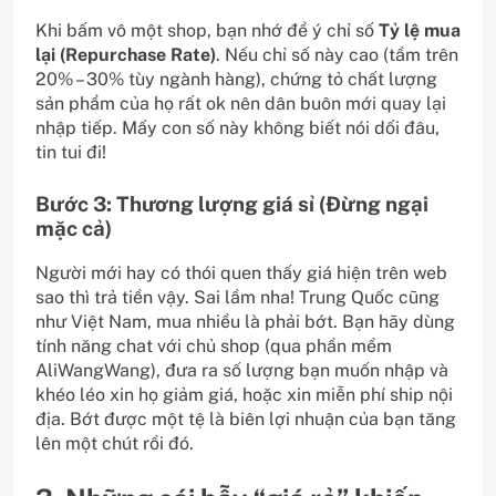
Khi bấm vô một shop, bạn nhớ để ý chỉ số
Tỷ lệ mua
lại (Repurchase Rate)
. Nếu chỉ số này cao (tầm trên
20% – 30% tùy ngành hàng), chứng tỏ chất lượng
sản phẩm của họ rất ok nên dân buôn mới quay lại
nhập tiếp. Mấy con số này không biết nói dối đâu,
tin tui đi!
Bước 3: Thương lượng giá sỉ (Đừng ngại
mặc cả)
Người mới hay có thói quen thấy giá hiện trên web
sao thì trả tiền vậy. Sai lầm nha! Trung Quốc cũng
như Việt Nam, mua nhiều là phải bớt. Bạn hãy dùng
tính năng chat với chủ shop (qua phần mềm
AliWangWang), đưa ra số lượng bạn muốn nhập và
khéo léo xin họ giảm giá, hoặc xin miễn phí ship nội
địa. Bớt được một tệ là biên lợi nhuận của bạn tăng
lên một chút rồi đó.