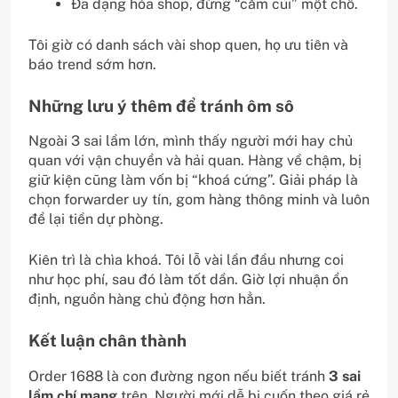
Đa dạng hóa shop, đừng “cắm củi” một chỗ.
Tôi giờ có danh sách vài shop quen, họ ưu tiên và
báo trend sớm hơn.
Những lưu ý thêm để tránh ôm sô
Ngoài 3 sai lầm lớn, mình thấy người mới hay chủ
quan với vận chuyển và hải quan. Hàng về chậm, bị
giữ kiện cũng làm vốn bị “khoá cứng”. Giải pháp là
chọn forwarder uy tín, gom hàng thông minh và luôn
để lại tiền dự phòng.
Kiên trì là chìa khoá. Tôi lỗ vài lần đầu nhưng coi
như học phí, sau đó làm tốt dần. Giờ lợi nhuận ổn
định, nguồn hàng chủ động hơn hẳn.
Kết luận chân thành
Order 1688 là con đường ngon nếu biết tránh
3 sai
lầm chí mạng
trên. Người mới dễ bị cuốn theo giá rẻ