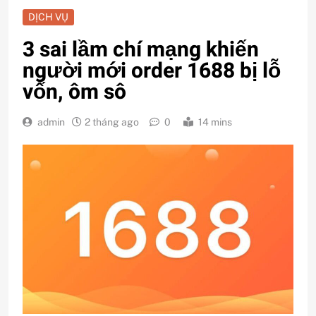
DỊCH VỤ
3 sai lầm chí mạng khiến
người mới order 1688 bị lỗ
vốn, ôm sô
admin
2 tháng ago
0
14 mins