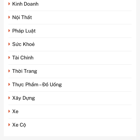
Kinh Doanh
Nội Thất
Pháp Luật
Sức Khoẻ
Tài Chính
5
Phim kinh dị Thái Lan: Tại
Thời Trang
sao lại là “đặc sản” đáng sợ
nhất thế giới?
GIẢI TRÍ
Thực Phẩm – Đồ Uống
Xây Dựng
6
Top 5 lý do Backcom XM là
Xe
lựa chọn số 1 cho trader Việt
hiện nay
TÀI CHÍNH
Xe Cộ