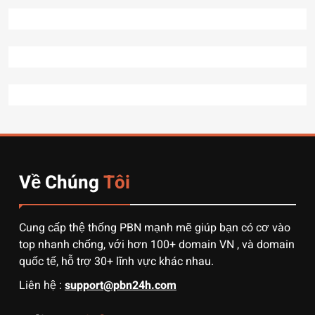
7
7 Bước “thần thánh” giúp
bạn tự nhập hàng Trung
Quốc không qua trung gian.
CÔNG NGHỆ
8
Quy trình vận chuyển hàng
từ Alibaba về Việt Nam: Nên
chọn đường biển hay đường
DỊCH VỤ
hàng không?
Về Chúng
Tôi
1
3 sai lầm chí mạng khiến
người mới order 1688 bị lỗ
Cung cấp thệ thống PBN mạnh mẽ giúp bạn có cơ vào
vốn, ôm sô
DỊCH VỤ
top nhanh chống, với hơn 100+ domain VN , và domain
quốc tế, hỗ trợ 30+ lĩnh vực khác nhau.
2
Liên hệ :
support@pbn24h.com
Muốn khởi nghiệp vốn ít?
Hãy thử nhập hàng Taobao –