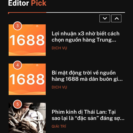
Editor
Pick
Từ hai bàn tay trắng đến
DỊCH VỤ
tháng lời 20 triệu
3
Lợi nhuận x3 nhờ biết cách
chọn nguồn hàng Trung
Quốc chuẩn
DỊCH VỤ
4
Bí mật động trời về nguồn
hàng 1688 mà dân buôn giấu
nhẹm!
DỊCH VỤ
5
Phim kinh dị Thái Lan: Tại
sao lại là “đặc sản” đáng sợ
nhất thế giới?
GIẢI TRÍ