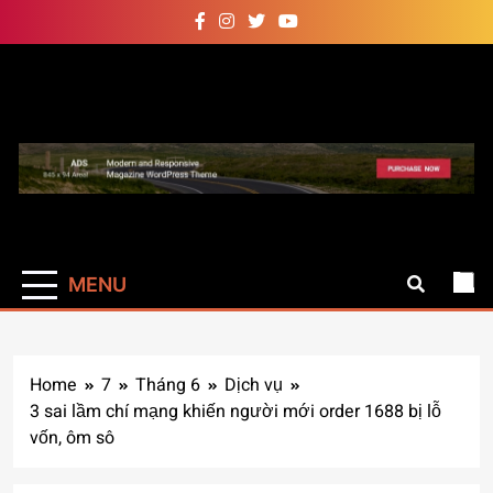
Skip
to
content
Auto Pro
Giúp web site bạn mạnh mẽ
hơn
MENU
Home
7
Tháng 6
Dịch vụ
3 sai lầm chí mạng khiến người mới order 1688 bị lỗ
vốn, ôm sô