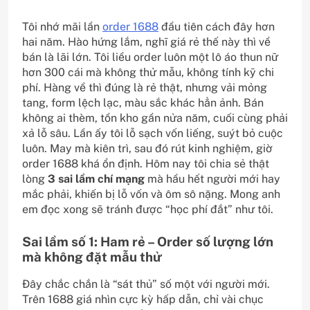
Tôi nhớ mãi lần
order 1688
đầu tiên cách đây hơn
hai năm. Hào hứng lắm, nghĩ giá rẻ thế này thì về
bán là lãi lớn. Tôi liều order luôn một lô áo thun nữ
hơn 300 cái mà không thử mẫu, không tính kỹ chi
phí. Hàng về thì đúng là rẻ thật, nhưng vải mỏng
tang, form lệch lạc, màu sắc khác hẳn ảnh. Bán
không ai thèm, tồn kho gần nửa năm, cuối cùng phải
xả lỗ sâu. Lần ấy tôi lỗ sạch vốn liếng, suýt bỏ cuộc
luôn. May mà kiên trì, sau đó rút kinh nghiệm, giờ
order 1688 khá ổn định. Hôm nay tôi chia sẻ thật
lòng
3 sai lầm chí mạng
mà hầu hết người mới hay
mắc phải, khiến bị lỗ vốn và ôm sô nặng. Mong anh
em đọc xong sẽ tránh được “học phí đắt” như tôi.
Sai lầm số 1: Ham rẻ – Order số lượng lớn
mà không đặt mẫu thử
Đây chắc chắn là “sát thủ” số một với người mới.
Trên 1688 giá nhìn cực kỳ hấp dẫn, chỉ vài chục