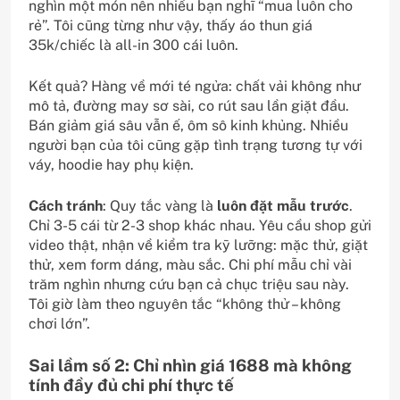
nghìn một món nên nhiều bạn nghĩ “mua luôn cho
rẻ”. Tôi cũng từng như vậy, thấy áo thun giá
35k/chiếc là all-in 300 cái luôn.
Kết quả? Hàng về mới té ngửa: chất vải không như
mô tả, đường may sơ sài, co rút sau lần giặt đầu.
Bán giảm giá sâu vẫn ế, ôm sô kinh khủng. Nhiều
người bạn của tôi cũng gặp tình trạng tương tự với
váy, hoodie hay phụ kiện.
Cách tránh
: Quy tắc vàng là
luôn đặt mẫu trước
.
Chỉ 3-5 cái từ 2-3 shop khác nhau. Yêu cầu shop gửi
video thật, nhận về kiểm tra kỹ lưỡng: mặc thử, giặt
thử, xem form dáng, màu sắc. Chi phí mẫu chỉ vài
trăm nghìn nhưng cứu bạn cả chục triệu sau này.
Tôi giờ làm theo nguyên tắc “không thử – không
chơi lớn”.
Sai lầm số 2: Chỉ nhìn giá 1688 mà không
tính đầy đủ chi phí thực tế