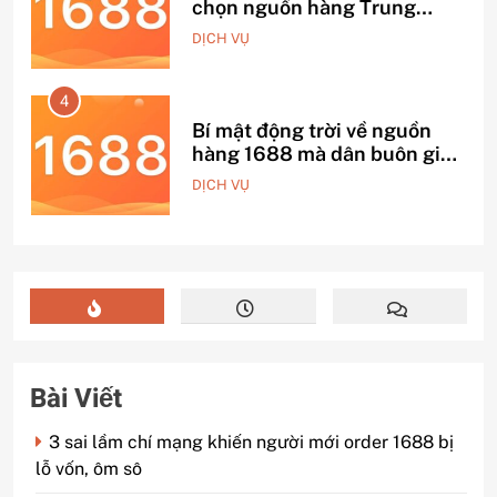
chọn nguồn hàng Trung
n.
Quốc chuẩn
DỊCH VỤ
4
g
Bí mật động trời về nguồn
ên
hàng 1688 mà dân buôn giấu
ng
nhẹm!
DỊCH VỤ
Bài Viết
3 sai lầm chí mạng khiến người mới order 1688 bị
lỗ vốn, ôm sô