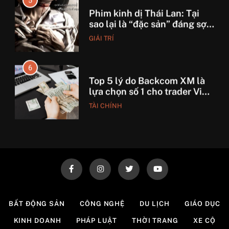
5
Phim kinh dị Thái Lan: Tại
sao lại là “đặc sản” đáng sợ
nhất thế giới?
GIẢI TRÍ
6
Top 5 lý do Backcom XM là
lựa chọn số 1 cho trader Việt
hiện nay
TÀI CHÍNH
7
7 Bước “thần thánh” giúp
bạn tự nhập hàng Trung
Quốc không qua trung gian.
CÔNG NGHỆ
8
BẤT ĐỘNG SẢN
CÔNG NGHỆ
DU LỊCH
GIÁO DỤC
Quy trình vận chuyển hàng
KINH DOANH
PHÁP LUẬT
THỜI TRANG
XE CỘ
từ Alibaba về Việt Nam: Nên