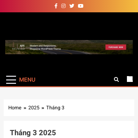
Skip
to
content
Auto Pro
Giúp web site bạn mạnh mẽ
hơn
MENU
Home
2025
Tháng 3
Tháng 3 2025