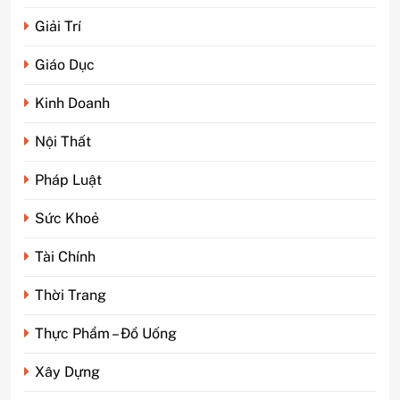
Giải Trí
Giáo Dục
Kinh Doanh
Nội Thất
Pháp Luật
Sức Khoẻ
Tài Chính
5
Phim kinh dị Thái Lan: Tại
Thời Trang
sao lại là “đặc sản” đáng sợ
nhất thế giới?
GIẢI TRÍ
Thực Phẩm – Đồ Uống
Xây Dựng
6
Top 5 lý do Backcom XM là