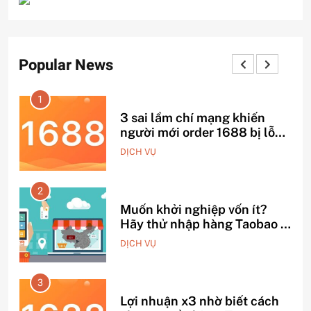
Popular News
1
3 sai lầm chí mạng khiến
sợ
người mới order 1688 bị lỗ
vốn, ôm sô
DỊCH VỤ
2
à
Muốn khởi nghiệp vốn ít?
iệt
Hãy thử nhập hàng Taobao –
Từ hai bàn tay trắng đến
DỊCH VỤ
tháng lời 20 triệu
3
Lợi nhuận x3 nhờ biết cách