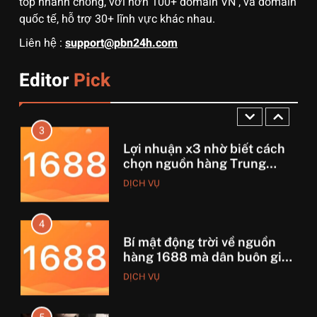
top nhanh chống, với hơn 100+ domain VN , và domain
quốc tế, hỗ trợ 30+ lĩnh vực khác nhau.
2
Liên hệ :
support@pbn24h.com
Muốn khởi nghiệp vốn ít?
Hãy thử nhập hàng Taobao –
Editor
Pick
Từ hai bàn tay trắng đến
DỊCH VỤ
tháng lời 20 triệu
3
Lợi nhuận x3 nhờ biết cách
chọn nguồn hàng Trung
Quốc chuẩn
DỊCH VỤ
4
Bí mật động trời về nguồn
hàng 1688 mà dân buôn giấu
nhẹm!
DỊCH VỤ