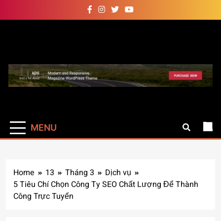
Skip
to
content
Auto Pro
Giúp web site bạn mạnh mẽ
hơn
MENU
Home
13
Tháng 3
Dịch vụ
5 Tiêu Chí Chọn Công Ty SEO Chất Lượng Để Thành
Công Trực Tuyến