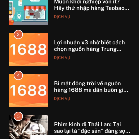
Lợi nhuận x3 nhờ biết cách
chọn nguồn hàng Trung
Quốc chuẩn
DỊCH VỤ
4
Bí mật động trời về nguồn
hàng 1688 mà dân buôn giấu
nhẹm!
DỊCH VỤ
5
Phim kinh dị Thái Lan: Tại
sao lại là “đặc sản” đáng sợ
nhất thế giới?
GIẢI TRÍ
6
Top 5 lý do Backcom XM là
lựa chọn số 1 cho trader Việt
hiện nay