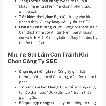
Tăng traffic bền vững
: Website thu hút
khách hàng tự nhiên mà không phụ thuộc
quảng cáo.
Tiết kiệm thời gian
: Bạn tập trung vào kinh
doanh thay vì loay hoay với kỹ thuật SEO.
Đón đầu xu hướng 2025
: Công ty tốt sẽ giúp
bạn thích nghi với AI, tìm kiếm bằng giọng
nói và E-E-A-T (Kinh nghiệm, Chuyên môn, Uy
tín, Độ tin cậy).
Những Sai Lầm Cần Tránh Khi
Chọn Công Ty SEO
Chọn dựa trên giá rẻ
: Công ty giá thấp
thường cắt giảm chất lượng, dẫn đến rủi ro bị
phạt.
Tin vào cam kết không thực tế
: Không công
ty nào đảm bảo 100% lên top 1 trong thời
gian ngắn.
Bỏ qua hợp đồng
: Luôn ký hợp đồng rõ ràng