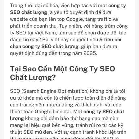
Trong thời đại số hóa, việc hợp tác với một
công ty
SEO chất lượng
là yếu tố quyết định để đưa
website của bạn lên top Google, tăng traffic và
phát triển doanh thu. Tuy nhiên, với hàng trăm công
ty SEO tại Việt Nam, làm sao để chọn được đối tác
đáng tin cậy? Bài viết này sẽ giới thiệu
5 tiêu chí
chọn công ty SEO chất lượng
, giúp bạn đưa ra
quyết định đúng đắn trong năm 2025.
Tại Sao Cần Một Công Ty SEO
Chất Lượng?
SEO (Search Engine Optimization) không chỉ là tối
ưu từ khóa mà còn là chiến lược toàn diện để nâng
cao trải nghiệm người dùng và thích nghi với các
thuật toán Google hiện đại. Một
công ty SEO chất
lượng
không chỉ đảm bảo thứ hạng cao mà còn
mang lại hiệu quả bền vững, tránh rủi ro từ các kỹ
thuật SEO mũ đen. Với sự cạnh tranh khốc liệt trên
thị trường trực tuyến, chọn đúng đối tác SEO là