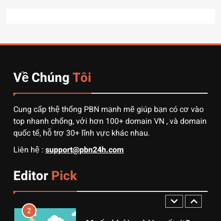
8
Quy trình vận chuyển hàng
từ Alibaba về Việt Nam: Nên
chọn đường biển hay đường
DỊCH VỤ
hàng không?
Về Chúng
Tôi
1
3 sai lầm chí mạng khiến
người mới order 1688 bị lỗ
Cung cấp thệ thống PBN mạnh mẽ giúp bạn có cơ vào
vốn, ôm sô
DỊCH VỤ
top nhanh chống, với hơn 100+ domain VN , và domain
quốc tế, hỗ trợ 30+ lĩnh vực khác nhau.
2
Liên hệ :
support@pbn24h.com
Muốn khởi nghiệp vốn ít?
Hãy thử nhập hàng Taobao –
Editor
Pick
Từ hai bàn tay trắng đến
DỊCH VỤ
tháng lời 20 triệu
3