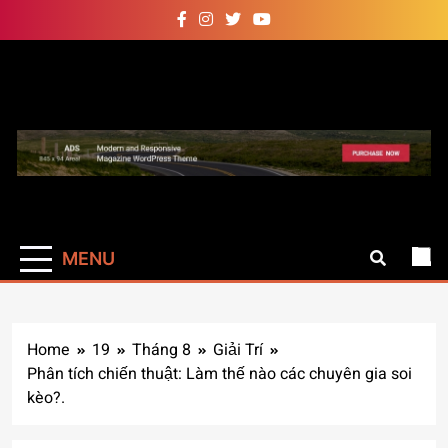
Skip
to
content
Auto Pro
Giúp web site bạn mạnh mẽ
hơn
MENU
Home
19
Tháng 8
Giải Trí
Phân tích chiến thuật: Làm thế nào các chuyên gia soi
kèo?.