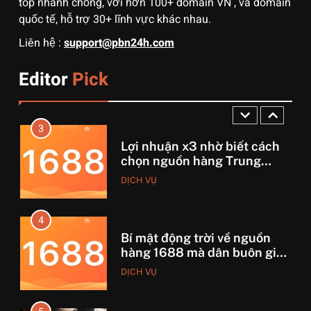
top nhanh chống, với hơn 100+ domain VN , và domain
quốc tế, hỗ trợ 30+ lĩnh vực khác nhau.
2
Liên hệ :
support@pbn24h.com
Muốn khởi nghiệp vốn ít?
Hãy thử nhập hàng Taobao –
Editor
Pick
Từ hai bàn tay trắng đến
DỊCH VỤ
tháng lời 20 triệu
3
Lợi nhuận x3 nhờ biết cách
chọn nguồn hàng Trung
Quốc chuẩn
DỊCH VỤ
4
Bí mật động trời về nguồn
hàng 1688 mà dân buôn giấu
nhẹm!
DỊCH VỤ