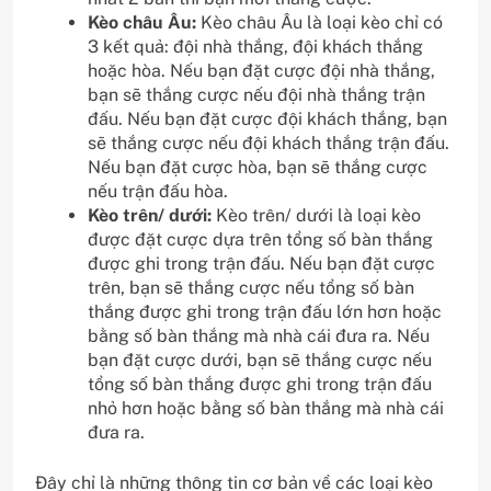
Kèo châu Âu:
Kèo châu Âu là loại kèo chỉ có
3 kết quả: đội nhà thắng, đội khách thắng
hoặc hòa. Nếu bạn đặt cược đội nhà thắng,
bạn sẽ thắng cược nếu đội nhà thắng trận
đấu. Nếu bạn đặt cược đội khách thắng, bạn
sẽ thắng cược nếu đội khách thắng trận đấu.
Nếu bạn đặt cược hòa, bạn sẽ thắng cược
nếu trận đấu hòa.
Kèo trên/ dưới:
Kèo trên/ dưới là loại kèo
được đặt cược dựa trên tổng số bàn thắng
được ghi trong trận đấu. Nếu bạn đặt cược
trên, bạn sẽ thắng cược nếu tổng số bàn
thắng được ghi trong trận đấu lớn hơn hoặc
bằng số bàn thắng mà nhà cái đưa ra. Nếu
bạn đặt cược dưới, bạn sẽ thắng cược nếu
tổng số bàn thắng được ghi trong trận đấu
nhỏ hơn hoặc bằng số bàn thắng mà nhà cái
đưa ra.
Đây chỉ là những thông tin cơ bản về các loại kèo