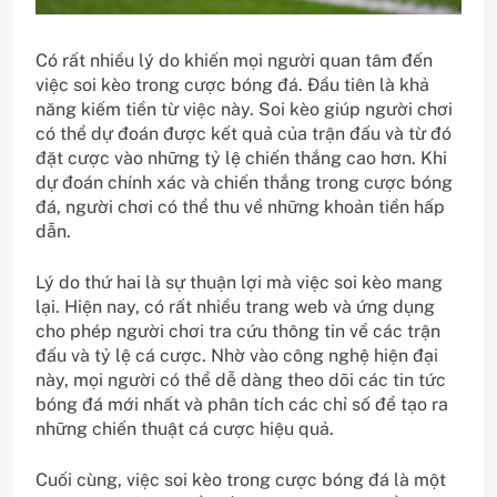
Có rất nhiều lý do khiến mọi người quan tâm đến
việc soi kèo trong cược bóng đá. Đầu tiên là khả
năng kiếm tiền từ việc này. Soi kèo giúp người chơi
có thể dự đoán được kết quả của trận đấu và từ đó
đặt cược vào những tỷ lệ chiến thắng cao hơn. Khi
dự đoán chính xác và chiến thắng trong cược bóng
đá, người chơi có thể thu về những khoản tiền hấp
dẫn.
Lý do thứ hai là sự thuận lợi mà việc soi kèo mang
lại. Hiện nay, có rất nhiều trang web và ứng dụng
cho phép người chơi tra cứu thông tin về các trận
đấu và tỷ lệ cá cược. Nhờ vào công nghệ hiện đại
này, mọi người có thể dễ dàng theo dõi các tin tức
bóng đá mới nhất và phân tích các chỉ số để tạo ra
những chiến thuật cá cược hiệu quả.
Cuối cùng, việc soi kèo trong cược bóng đá là một