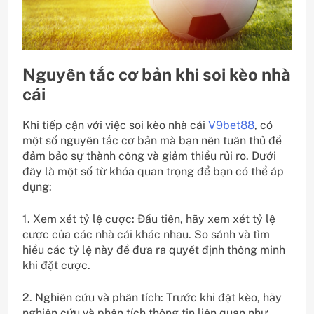
Nguyên tắc cơ bản khi soi kèo nhà
cái
Khi tiếp cận với việc soi kèo nhà cái
V9bet88
, có
một số nguyên tắc cơ bản mà bạn nên tuân thủ để
đảm bảo sự thành công và giảm thiểu rủi ro. Dưới
đây là một số từ khóa quan trọng để bạn có thể áp
dụng:
1. Xem xét tỷ lệ cược: Đầu tiên, hãy xem xét tỷ lệ
cược của các nhà cái khác nhau. So sánh và tìm
hiểu các tỷ lệ này để đưa ra quyết định thông minh
khi đặt cược.
2. Nghiên cứu và phân tích: Trước khi đặt kèo, hãy
nghiên cứu và phân tích thông tin liên quan như