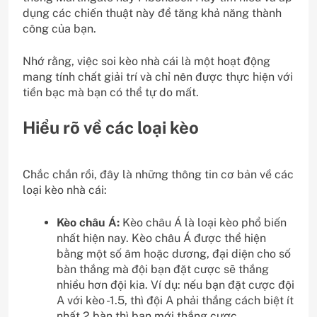
dụng các chiến thuật này để tăng khả năng thành
công của bạn.
Nhớ rằng, việc soi kèo nhà cái là một hoạt động
mang tính chất giải trí và chỉ nên được thực hiện với
tiền bạc mà bạn có thể tự do mất.
Hiểu rõ về các loại kèo
Chắc chắn rồi, đây là những thông tin cơ bản về các
loại kèo nhà cái:
Kèo châu Á:
Kèo châu Á là loại kèo phổ biến
nhất hiện nay. Kèo châu Á được thể hiện
bằng một số âm hoặc dương, đại diện cho số
bàn thắng mà đội bạn đặt cược sẽ thắng
nhiều hơn đội kia. Ví dụ: nếu bạn đặt cược đội
A với kèo -1.5, thì đội A phải thắng cách biệt ít
nhất 2 bàn thì bạn mới thắng cược.