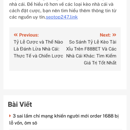
nhà cái. Để hiểu rõ hơn về các loại kèo nhà cái và
cách đặt cược, bạn nên tìm hiểu thêm thông tin từ
các nguồn uy tín.
seotop247.link
Điều
Previous:
Next:
Tỷ Lệ Cược và Thế Nào
So Sánh Tỷ Lệ Kèo Tài
hướng
Là Đánh Lừa Nhà Cái:
Xỉu Trên F88BET Và Các
bài
Thực Tế và Chiến Lược
Nhà Cái Khác: Tìm Kiếm
Giá Trị Tốt Nhất
viết
Bài Viết
3 sai lầm chí mạng khiến người mới order 1688 bị
lỗ vốn, ôm sô