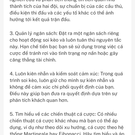
thành tích của hai đội, sự chuẩn bị của các cầu thủ,
điều kiện thi đấu và các yếu tố khác có thể ảnh
hưởng tới kết quả trận đấu.
3. Quản lý ngân sách: Đặt ra một ngân sách riêng
cho hoạt động soi kèo và luôn tuân thủ nguyên tắc
này. Hạn chế tiền bạc bạn sẽ sử dụng trong việc cá
cược để tránh rơi vào tình trạng nợ nần hoặc gây
căng thẳng tài chính.
4. Luôn kiên nhẫn và kiểm soát cảm xúc: Trong quá
trình soi kèo, luôn giữ cho mình sự kiên nhẫn và
không để cảm xúc chi phối quyết định của bạn.
Điều này giúp bạn đưa ra quyết định dựa trên sự
phân tích khách quan hơn.
5. Tìm hiểu về các chiến thuật cá cược: Có nhiều
chiến thuật cá cược khác nhau mà bạn có thể áp
dụng, ví dụ như theo dõi xu hướng, cá cược theo hệ
thống Martingale hay Fibonacci. Hãy tìm hiểu và áp