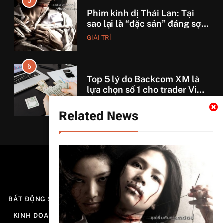
5
Phim kinh dị Thái Lan: Tại
sao lại là “đặc sản” đáng sợ
nhất thế giới?
GIẢI TRÍ
6
Top 5 lý do Backcom XM là
lựa chọn số 1 cho trader Việt
hiện nay
TÀI CHÍNH
Related News
7
7 Bước “thần thánh” giúp
bạn tự nhập hàng Trung
Quốc không qua trung gian.
CÔNG NGHỆ
8
BẤT ĐỘNG SẢN
CÔNG NGHỆ
DU LỊCH
GIÁO DỤC
Quy trình vận chuyển hàng
KINH DOANH
PHÁP LUẬT
THỜI TRANG
XE CỘ
từ Alibaba về Việt Nam: Nên