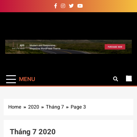
Skip
to
content
Auto Pro
Giúp web site bạn mạnh mẽ
hơn
MENU
Home
2020
Tháng 7
Page 3
Tháng 7 2020