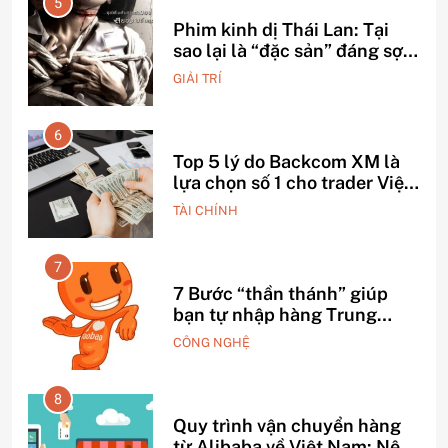
5
Phim kinh dị Thái Lan: Tại
ỗ
sao lại là “đặc sản” đáng sợ
nhất thế giới?
GIẢI TRÍ
6
Top 5 lý do Backcom XM là
o –
lựa chọn số 1 cho trader Việt
hiện nay
TÀI CHÍNH
7
h
7 Bước “thần thánh” giúp
bạn tự nhập hàng Trung
Quốc không qua trung gian.
CÔNG NGHỆ
8
Quy trình vận chuyển hàng
iấu
từ Alibaba về Việt Nam: Nên