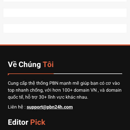
lựa chọn số 1 cho trader Việt
hiện nay
TÀI CHÍNH
7
7 Bước “thần thánh” giúp
bạn tự nhập hàng Trung
Quốc không qua trung gian.
CÔNG NGHỆ
Về Chúng
Tôi
8
Quy trình vận chuyển hàng
từ Alibaba về Việt Nam: Nên
Cung cấp thệ thống PBN mạnh mẽ giúp bạn có cơ vào
chọn đường biển hay đường
DỊCH VỤ
top nhanh chống, với hơn 100+ domain VN , và domain
hàng không?
quốc tế, hỗ trợ 30+ lĩnh vực khác nhau.
1
Liên hệ :
support@pbn24h.com
3 sai lầm chí mạng khiến
người mới order 1688 bị lỗ
Editor
Pick
vốn, ôm sô
DỊCH VỤ