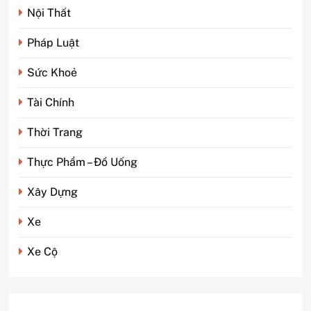
Nội Thất
Pháp Luật
Sức Khoẻ
Tài Chính
Thời Trang
Thực Phẩm – Đồ Uống
Xây Dựng
5
Phim kinh dị Thái Lan: Tại
Xe
sao lại là “đặc sản” đáng sợ
nhất thế giới?
GIẢI TRÍ
Xe Cộ
6
Top 5 lý do Backcom XM là