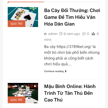
Ba Cây Đổi Thưởng: Chơi
Game Để Tìm Hiểu Văn
Hóa Dân Gian
GIẢI TRÍ
admin
6 năm ago
0
9
mins
Ba cây https://3789bet.org/ là
một trò chơi bài phổ biến nhưng
không phải ai cũng biết cách
chơi hiệu quả….
Continue reading
Mậu Binh Online: Hành
Trình Từ Tân Thủ Đến
Cao Thủ
GIẢI TRÍ