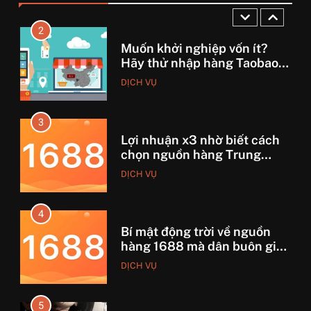
2
Muốn khởi nghiệp vốn ít?
Hãy thử nhập hàng Taobao –
Từ hai bàn tay trắng đến
DỊCH VỤ
tháng lời 20 triệu
3
Lợi nhuận x3 nhờ biết cách
chọn nguồn hàng Trung
Quốc chuẩn
DỊCH VỤ
4
Bí mật động trời về nguồn
hàng 1688 mà dân buôn giấu
nhẹm!
DỊCH VỤ
5