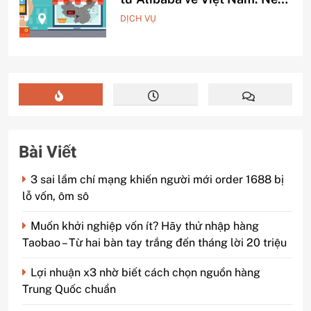
chọn đường biển hay đường
DỊCH VỤ
hàng không?
Bài Viết
3 sai lầm chí mạng khiến người mới order 1688 bị
lỗ vốn, ôm sô
Muốn khởi nghiệp vốn ít? Hãy thử nhập hàng
Taobao – Từ hai bàn tay trắng đến tháng lời 20 triệu
Lợi nhuận x3 nhờ biết cách chọn nguồn hàng
Trung Quốc chuẩn