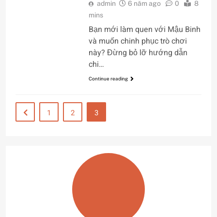
admin
6 năm ago
0
8
mins
Bạn mới làm quen với Mậu Binh
và muốn chinh phục trò chơi
này? Đừng bỏ lỡ hướng dẫn
chi…
Continue reading
1
2
3