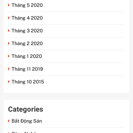
Tháng 5 2020
Tháng 4 2020
Tháng 3 2020
Tháng 2 2020
Tháng 1 2020
Tháng 11 2019
Tháng 10 2015
Categories
Bất Động Sản