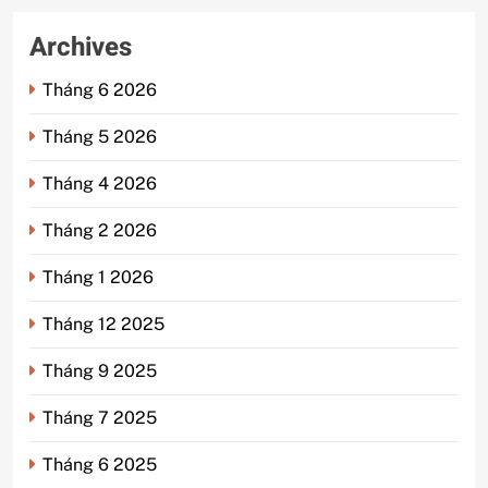
Archives
Tháng 6 2026
Tháng 5 2026
Tháng 4 2026
Tháng 2 2026
Tháng 1 2026
Tháng 12 2025
Tháng 9 2025
Tháng 7 2025
Tháng 6 2025