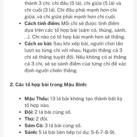
thành 3 chi: chi đầu (5 lá), chi giữa (5 lá) và
chi cuối (3 lá). Chi đầu phải mạnh hơn chi
giữa, và chi giữa phải mạnh hơn chi cuối.
Cách tính điểm:
Mỗi chi sẽ được tính điểm
dựa trên các tổ hợp bài (sám cô, thùng, sảnh,
…). Chi nào có tổ hợp bài mạnh hơn sẽ thắng.
Cách so bài:
Sau khi xếp bài, người chơi lần
lượt so từng chi với nhau. Người thắng cả 3
chi sẽ thắng tuyệt đối. Nếu không có ai thắng
cả 3 chi, sẽ so sánh điểm của từng chi để xác
định người chiến thắng.
2. Các tổ hợp bài trong Mậu Binh:
Mậu Thầu:
13 lá bài không tạo thành bất kỳ
tổ hợp nào.
Đôi:
2 lá bài cùng số.
Thú:
2 đôi.
Sám Cô:
3 lá bài cùng số.
Sảnh:
5 lá bài liên tiếp (ví dụ: 5-6-7-8-9).