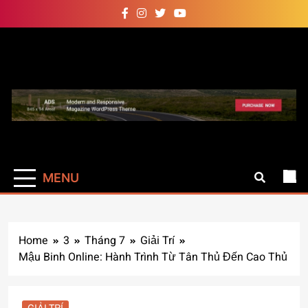
Skip
to
content
Auto Pro
Giúp web site bạn mạnh mẽ
hơn
MENU
Home
3
Tháng 7
Giải Trí
Mậu Binh Online: Hành Trình Từ Tân Thủ Đến Cao Thủ
GIẢI TRÍ