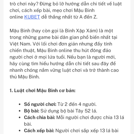
trò chơi này? Đừng bỏ lỡ hướng dẫn chi tiết về luật
chơi, cách xếp bài, mẹo chơi Mậu Binh
online
KUBET
dễ thắng nhất từ A đến Z.
Mậu Binh (hay còn gọi là Binh Xập Xám) là một
trong những game bài dân gian phổ biến nhất tại
Việt Nam. Với lối chơi đơn giản nhưng đầy tính
chiến thuật, Mậu Binh online thu hút đông đảo
người chơi ở mọi lứa tuổi. Nếu bạn là người mới,
hãy cùng tìm hiểu hướng dẫn chi tiết sau đây để
nhanh chóng nắm vững luật chơi và trở thành cao
thủ Mậu Binh.
1. Luật chơi Mậu Binh cơ bản:
Số người chơi:
Từ 2 đến 4 người.
Bộ bài:
Sử dụng bộ bài Tây 52 lá.
Cách chia bài:
Mỗi người chơi được chia 13 lá
bài.
Cách xếp bài:
Người chơi sắp xếp 13 lá bài