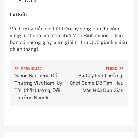
IWIN
Lời kết:
Với hướng dẫn chi tiết trên, hy vọng bạn đã nắm
vững luật chơi và mẹo chơi Mậu Binh online. Chúc
bạn có những giây phút giải trí thú vị và giành nhiều
chiến thắng!
Điều
Previous:
Next:
Game Bài Liêng Đổi
Ba Cây Đổi Thưởng:
hướng
Thưởng Việt Nam: Uy
Chơi Game Để Tìm Hiểu
bài
Tín, Chất Lượng, Đổi
Văn Hóa Dân Gian
Thưởng Nhanh
viết