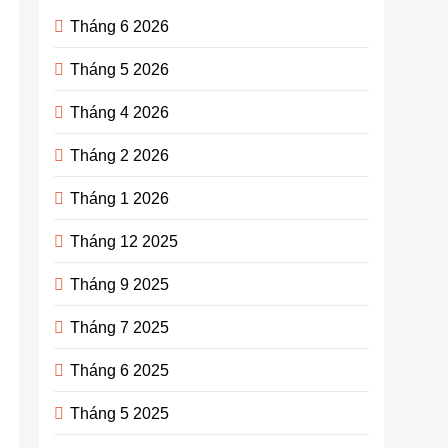
Tháng 6 2026
Tháng 5 2026
Tháng 4 2026
Tháng 2 2026
Tháng 1 2026
Tháng 12 2025
Tháng 9 2025
Tháng 7 2025
Tháng 6 2025
Tháng 5 2025