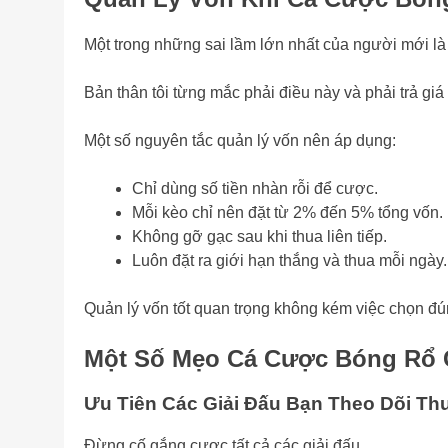
Một trong những sai lầm lớn nhất của người mới là
Bản thân tôi từng mắc phải điều này và phải trả g
Một số nguyên tắc quản lý vốn nên áp dụng:
Chỉ dùng số tiền nhàn rỗi để cược.
Mỗi kèo chỉ nên đặt từ 2% đến 5% tổng vốn.
Không gỡ gạc sau khi thua liên tiếp.
Luôn đặt ra giới hạn thắng và thua mỗi ngày.
Quản lý vốn tốt quan trọng không kém việc chọn đú
Một Số Mẹo Cá Cược Bóng Rổ 
Ưu Tiên Các Giải Đấu Bạn Theo Dõi T
Đừng cố gắng cược tất cả các giải đấu.