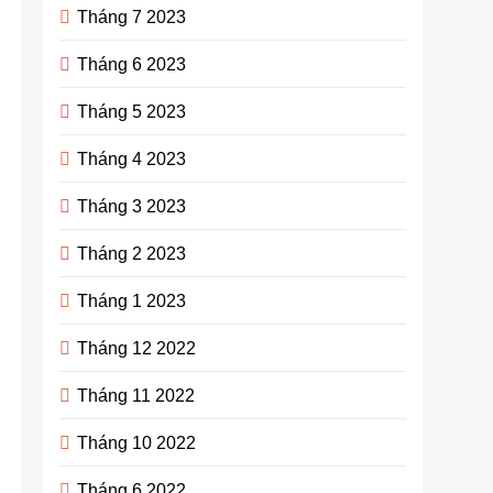
Tháng 7 2023
Tháng 6 2023
Tháng 5 2023
Tháng 4 2023
Tháng 3 2023
Tháng 2 2023
Tháng 1 2023
Tháng 12 2022
Tháng 11 2022
Tháng 10 2022
Tháng 6 2022