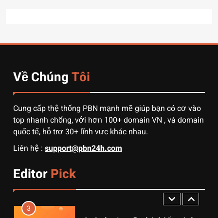
8
Quy trình vận chuyển hàng
từ Alibaba về Việt Nam: Nên
chọn đường biển hay đường
DỊCH VỤ
hàng không?
Về Chúng
Tôi
1
3 sai lầm chí mạng khiến
người mới order 1688 bị lỗ
Cung cấp thệ thống PBN mạnh mẽ giúp bạn có cơ vào
vốn, ôm sô
DỊCH VỤ
top nhanh chống, với hơn 100+ domain VN , và domain
quốc tế, hỗ trợ 30+ lĩnh vực khác nhau.
2
Liên hệ :
support@pbn24h.com
Muốn khởi nghiệp vốn ít?
Hãy thử nhập hàng Taobao –
Editor
Pick
Từ hai bàn tay trắng đến
DỊCH VỤ
tháng lời 20 triệu
3