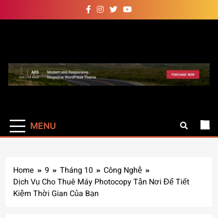
Skip
to
content
Auto Pro
Giúp web site bạn mạnh mẽ
hơn
MENU
Home
9
Tháng 10
Công Nghệ
Dịch Vụ Cho Thuê Máy Photocopy Tận Nơi Để Tiết
Kiệm Thời Gian Của Bạn