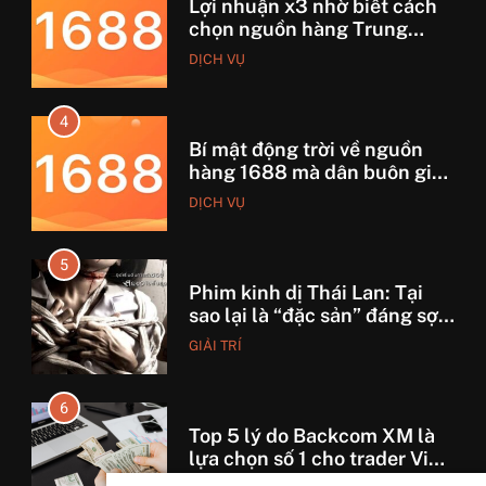
Lợi nhuận x3 nhờ biết cách
chọn nguồn hàng Trung
Quốc chuẩn
DỊCH VỤ
4
Bí mật động trời về nguồn
hàng 1688 mà dân buôn giấu
nhẹm!
DỊCH VỤ
5
Phim kinh dị Thái Lan: Tại
sao lại là “đặc sản” đáng sợ
nhất thế giới?
GIẢI TRÍ
6
Top 5 lý do Backcom XM là
lựa chọn số 1 cho trader Việt
hiện nay