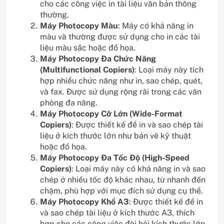
cho các công việc in tài liệu văn bản thông
thường.
Máy Photocopy Màu
: Máy có khả năng in
màu và thường được sử dụng cho in các tài
liệu màu sắc hoặc đồ họa.
Máy Photocopy Đa Chức Năng
(Multifunctional Copiers)
: Loại máy này tích
hợp nhiều chức năng như in, sao chép, quét,
và fax. Được sử dụng rộng rãi trong các văn
phòng đa năng.
Máy Photocopy Cỡ Lớn (Wide-Format
Copiers)
: Được thiết kế để in và sao chép tài
liệu ở kích thước lớn như bản vẽ kỹ thuật
hoặc đồ họa.
Máy Photocopy Đa Tốc Độ (High-Speed
Copiers)
: Loại máy này có khả năng in và sao
chép ở nhiều tốc độ khác nhau, từ nhanh đến
chậm, phù hợp với mục đích sử dụng cụ thể.
Máy Photocopy Khổ A3
: Được thiết kế để in
và sao chép tài liệu ở kích thước A3, thích
hợp cho các công việc đòi hỏi kích thước lớn.