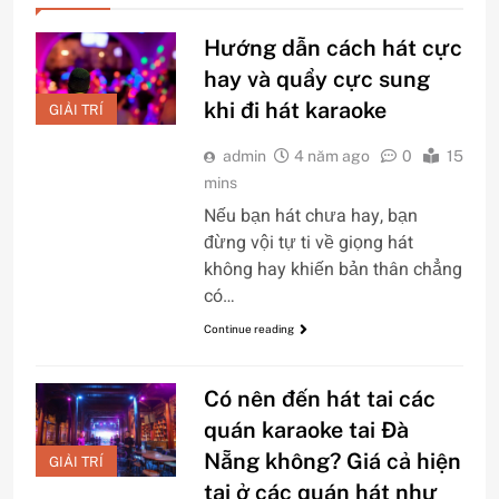
Hướng dẫn cách hát cực
hay và quẩy cực sung
khi đi hát karaoke
GIẢI TRÍ
admin
4 năm ago
0
15
mins
Nếu bạn hát chưa hay, bạn
đừng vội tự ti về giọng hát
không hay khiến bản thân chẳng
có…
Continue reading
Có nên đến hát tai các
quán karaoke tai Đà
Nẵng không? Giá cả hiện
GIẢI TRÍ
tại ở các quán hát như