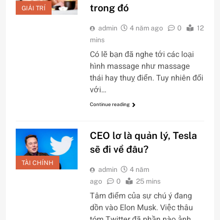
trong đó
GIẢI TRÍ
admin
4 năm ago
0
12
mins
Có lẽ bạn đã nghe tới các loại
hình massage như massage
thái hay thuỵ điển. Tuy nhiên đối
với…
Continue reading
CEO lơ là quản lý, Tesla
sẽ đi về đâu?
TÀI CHÍNH
admin
4 năm
ago
0
25 mins
Tâm điểm của sự chú ý đang
dồn vào Elon Musk. Việc thâu
tóm Twitter đã phần nào ảnh