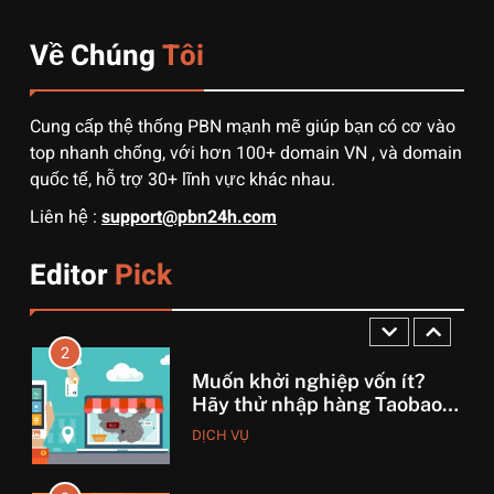
hàng không?
Về Chúng
Tôi
1
3 sai lầm chí mạng khiến
người mới order 1688 bị lỗ
Cung cấp thệ thống PBN mạnh mẽ giúp bạn có cơ vào
vốn, ôm sô
DỊCH VỤ
top nhanh chống, với hơn 100+ domain VN , và domain
quốc tế, hỗ trợ 30+ lĩnh vực khác nhau.
2
Liên hệ :
support@pbn24h.com
Muốn khởi nghiệp vốn ít?
Hãy thử nhập hàng Taobao –
Editor
Pick
Từ hai bàn tay trắng đến
DỊCH VỤ
tháng lời 20 triệu
3
Lợi nhuận x3 nhờ biết cách
chọn nguồn hàng Trung
Quốc chuẩn
DỊCH VỤ