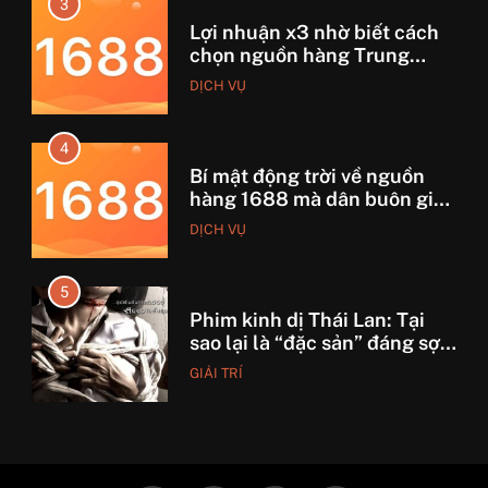
4
Bí mật động trời về nguồn
hàng 1688 mà dân buôn giấu
nhẹm!
DỊCH VỤ
5
Phim kinh dị Thái Lan: Tại
sao lại là “đặc sản” đáng sợ
nhất thế giới?
GIẢI TRÍ
6
Top 5 lý do Backcom XM là
lựa chọn số 1 cho trader Việt
hiện nay
TÀI CHÍNH
7
7 Bước “thần thánh” giúp
bạn tự nhập hàng Trung