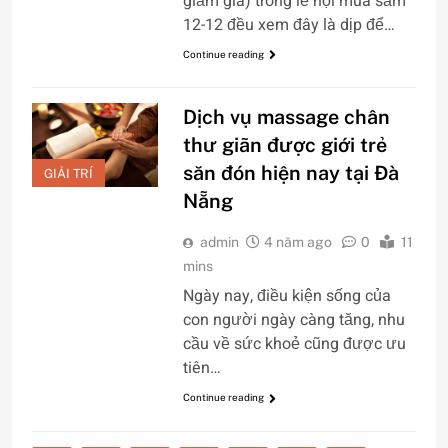
giảm giá) trong lễ hội mua sắm
12-12 đều xem đây là dịp để…
Continue reading
Dịch vụ massage chân
thư giãn được giới trẻ
săn đón hiện nay tại Đà
GIẢI TRÍ
Nẵng
admin
4 năm ago
0
11
mins
Ngày nay, điều kiện sống của
con người ngày càng tăng, nhu
cầu về sức khoẻ cũng được ưu
tiên…
Continue reading