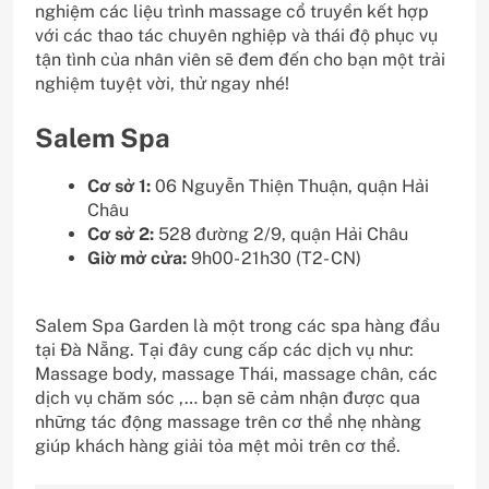
nghiệm các liệu trình massage cổ truyền kết hợp
với các thao tác chuyên nghiệp và thái độ phục vụ
tận tình của nhân viên sẽ đem đến cho bạn một trải
nghiệm tuyệt vời, thử ngay nhé!
Salem Spa
Cơ sở 1:
06 Nguyễn Thiện Thuận, quận Hải
Châu
Cơ sở 2:
528 đường 2/9, quận Hải Châu
Giờ mở cửa:
9h00- 21h30 (T2- CN)
Salem Spa Garden là một trong các spa hàng đầu
tại Đà Nẵng. Tại đây cung cấp các dịch vụ như:
Massage body, massage Thái, massage chân, các
dịch vụ chăm sóc ,… bạn sẽ cảm nhận được qua
những tác động massage trên cơ thể nhẹ nhàng
giúp khách hàng giải tỏa mệt mỏi trên cơ thể.