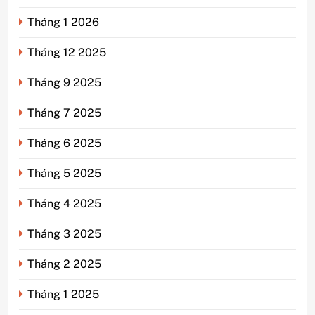
Tháng 1 2026
Tháng 12 2025
Tháng 9 2025
Tháng 7 2025
Tháng 6 2025
Tháng 5 2025
Tháng 4 2025
Tháng 3 2025
Tháng 2 2025
Tháng 1 2025