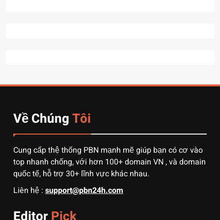
7 Bước “thần thánh” giúp
bạn tự nhập hàng Trung
Quốc không qua trung gian.
CÔNG NGHỆ
8
Quy trình vận chuyển hàng
từ Alibaba về Việt Nam: Nên
chọn đường biển hay đường
DỊCH VỤ
hàng không?
Về Chúng
Tôi
1
3 sai lầm chí mạng khiến
người mới order 1688 bị lỗ
Cung cấp thệ thống PBN mạnh mẽ giúp bạn có cơ vào
vốn, ôm sô
DỊCH VỤ
top nhanh chống, với hơn 100+ domain VN , và domain
quốc tế, hỗ trợ 30+ lĩnh vực khác nhau.
2
Liên hệ :
support@pbn24h.com
Muốn khởi nghiệp vốn ít?
Hãy thử nhập hàng Taobao –
Editor
Pick
Từ hai bàn tay trắng đến