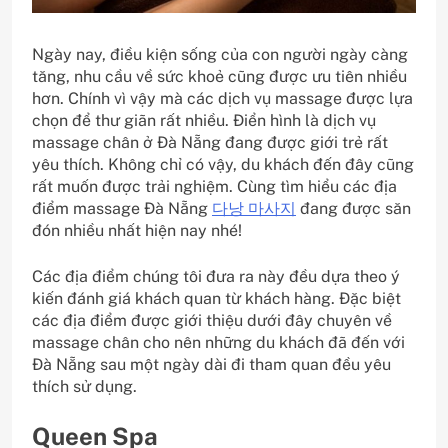
Ngày nay, điều kiện sống của con người ngày càng
tăng, nhu cầu về sức khoẻ cũng được ưu tiên nhiều
hơn. Chính vì vậy mà các dịch vụ massage được lựa
chọn để thư giãn rất nhiều. Điển hình là dịch vụ
massage chân ở Đà Nẵng đang được giới trẻ rất
yêu thích. Không chỉ có vậy, du khách đến đây cũng
rất muốn được trải nghiệm. Cùng tìm hiểu các địa
điểm massage Đà Nẵng
다낭 마사지
đang được săn
đón nhiều nhất hiện nay nhé!
Các địa điểm chúng tôi đưa ra này đều dựa theo ý
kiến đánh giá khách quan từ khách hàng. Đặc biệt
các địa điểm được giới thiệu dưới đây chuyên về
massage chân cho nên những du khách đã đến với
Đà Nẵng sau một ngày dài đi tham quan đều yêu
thích sử dụng.
Queen Spa