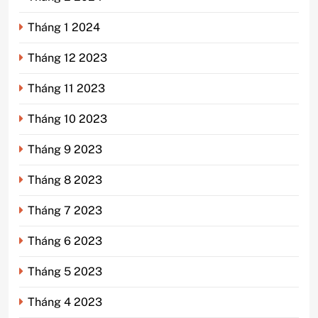
Tháng 1 2024
Tháng 12 2023
Tháng 11 2023
Tháng 10 2023
Tháng 9 2023
Tháng 8 2023
Tháng 7 2023
Tháng 6 2023
Tháng 5 2023
Tháng 4 2023