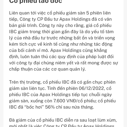
Cổ phiếu lao dốc
Liên quan tới việc cổ phiếu giảm sàn 5 phiên liên
tiếp, Công ty CP Đầu tư Apax Holdings đã có văn
bản giải trình. Công ty này cho rằng, giá cổ phiếu
IBC giảm trong thời gian gần đây là do yếu tố tâm
lý của nhà đầu tư trước những bất ổn và triển vọng
kém tích cực về kinh tế cũng như những tác động
của bối cảnh vĩ mô. Apax Holdings cũng khẳng
định, luôn tuân thủ các quy định của pháp luật đối
với công ty đại chúng niêm yết và rất mong được sự
chấp thuận của các cơ quan quản lý.
Trên thị trường, cổ phiếu IBC đã có gần chục phiên
giảm sàn liên tục. Tính đến phiên 06/12/2022, cổ
phiếu IBC của Apax Holdings tiếp tục chuỗi ngày
giảm sàn, xuống còn 7.600 VNĐ/cổ phiếu; cổ phiếu
IBC đã “bốc hơi” 56% chỉ sau nửa tháng.
Đà giảm của cổ phiếu IBC diễn ra sau loạt lùm xùm,
mới nhất là việc Công ty CP Đầu tư Apax Holdings