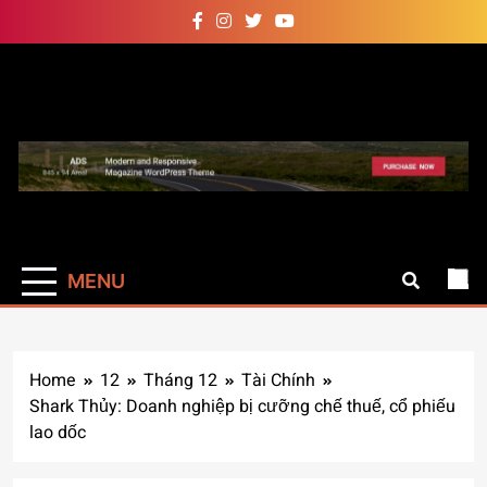
Skip
to
content
Auto Pro
Giúp web site bạn mạnh mẽ
hơn
MENU
Home
12
Tháng 12
Tài Chính
Shark Thủy: Doanh nghiệp bị cưỡng chế thuế, cổ phiếu
lao dốc