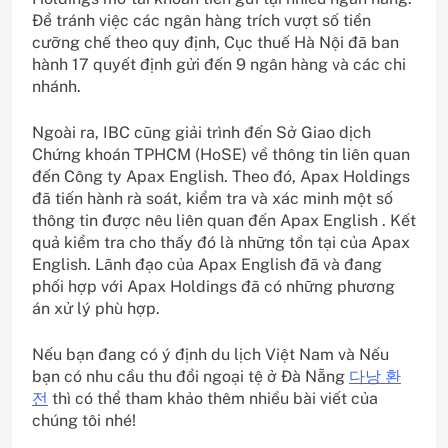
Để tránh việc các ngân hàng trích vượt số tiền
cưỡng chế theo quy định, Cục thuế Hà Nội đã ban
hành 17 quyết định gửi đến 9 ngân hàng và các chi
nhánh.
Ngoài ra, IBC cũng giải trình đến Sở Giao dịch
Chứng khoán TPHCM (HoSE) về thông tin liên quan
đến Công ty Apax English. Theo đó, Apax Holdings
đã tiến hành rà soát, kiểm tra và xác minh một số
thông tin được nêu liên quan đến Apax English . Kết
quả kiểm tra cho thấy đó là những tồn tại của Apax
English. Lãnh đạo của Apax English đã và đang
phối hợp với Apax Holdings đã có những phương
án xử lý phù hợp.
Nếu bạn đang có ý định du lịch Việt Nam và Nếu
bạn có nhu cầu thu đổi ngoại tệ ở Đà Nẵng
다낭 환
전
thì có thể tham khảo thêm nhiều bài viết của
chúng tôi nhé!