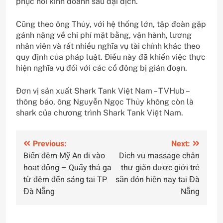
phục hồi kinh doanh sau đại dịch.
Cũng theo ông Thủy, với hệ thống lớn, tập đoàn gặp
gánh nặng về chi phí mặt bằng, vận hành, lương
nhân viên và rất nhiều nghĩa vụ tài chính khác theo
quy định của pháp luật. Điều này đã khiến việc thực
hiện nghĩa vụ đối với các cổ đông bị gián đoạn.
Đơn vị sản xuất Shark Tank Việt Nam – TVHub –
thông báo, ông Nguyễn Ngọc Thủy không còn là
shark của chương trình Shark Tank Việt Nam.
Điều
Previous:
Next:
Biển đêm Mỹ An đi vào
Dịch vụ massage chân
hướng
hoạt động – Quẩy thả ga
thư giãn được giới trẻ
bài
từ đêm đến sáng tại TP
săn đón hiện nay tại Đà
Đà Nẵng
Nẵng
viết