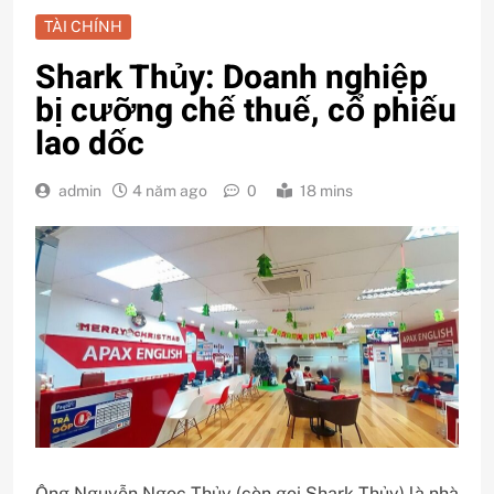
TÀI CHÍNH
Shark Thủy: Doanh nghiệp
bị cưỡng chế thuế, cổ phiếu
lao dốc
admin
4 năm ago
0
18 mins
Ông Nguyễn Ngọc Thủy (còn gọi Shark Thủy) là nhà