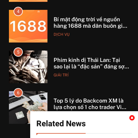
4
Bí mật động trời về nguồn
hàng 1688 mà dân buôn giấu
nhẹm!
DỊCH VỤ
5
Phim kinh dị Thái Lan: Tại
sao lại là “đặc sản” đáng sợ
nhất thế giới?
GIẢI TRÍ
6
Top 5 lý do Backcom XM là
lựa chọn số 1 cho trader Việt
hiện nay
TÀI CHÍNH
Related News
7