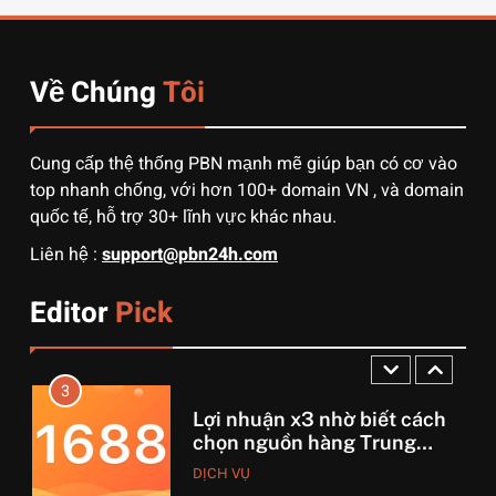
từ Alibaba về Việt Nam: Nên
chọn đường biển hay đường
DỊCH VỤ
hàng không?
Về Chúng
Tôi
1
3 sai lầm chí mạng khiến
người mới order 1688 bị lỗ
Cung cấp thệ thống PBN mạnh mẽ giúp bạn có cơ vào
vốn, ôm sô
DỊCH VỤ
top nhanh chống, với hơn 100+ domain VN , và domain
quốc tế, hỗ trợ 30+ lĩnh vực khác nhau.
2
Liên hệ :
support@pbn24h.com
Muốn khởi nghiệp vốn ít?
Hãy thử nhập hàng Taobao –
Editor
Pick
Từ hai bàn tay trắng đến
DỊCH VỤ
tháng lời 20 triệu
3
Lợi nhuận x3 nhờ biết cách
chọn nguồn hàng Trung
Quốc chuẩn
DỊCH VỤ