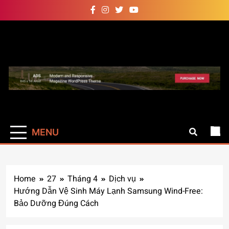
Skip
to
content
Auto Pro
Giúp web site bạn mạnh mẽ
hơn
MENU
Home
27
Tháng 4
Dịch vụ
Hướng Dẫn Vệ Sinh Máy Lạnh Samsung Wind-Free:
Bảo Dưỡng Đúng Cách