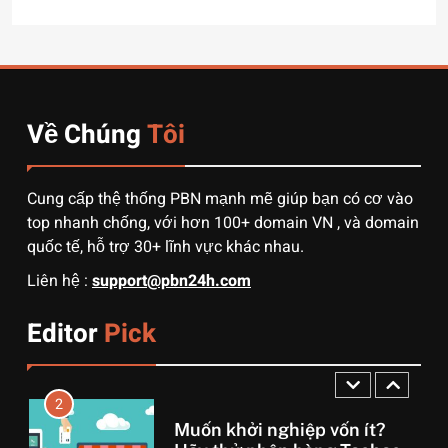
8
Quy trình vận chuyển hàng
từ Alibaba về Việt Nam: Nên
chọn đường biển hay đường
DỊCH VỤ
hàng không?
Về Chúng
Tôi
1
3 sai lầm chí mạng khiến
người mới order 1688 bị lỗ
Cung cấp thệ thống PBN mạnh mẽ giúp bạn có cơ vào
vốn, ôm sô
top nhanh chống, với hơn 100+ domain VN , và domain
DỊCH VỤ
quốc tế, hỗ trợ 30+ lĩnh vực khác nhau.
Liên hệ :
support@pbn24h.com
2
Muốn khởi nghiệp vốn ít?
Editor
Pick
Hãy thử nhập hàng Taobao –
Từ hai bàn tay trắng đến
DỊCH VỤ
tháng lời 20 triệu
3
Lợi nhuận x3 nhờ biết cách