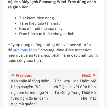
Vệ sinh Máy lạnh Samsung Wind-Free đúng cách
sẽ giúp bạn:
Tiết kiệm điện năng
Tăng hiệu quả làm mát
Kéo dài tuổi thọ của máy
Đảm bảo sức khỏe cho gia đình
Hãy áp dụng những hướng dẫn và mẹo vặt trên
để
sửa máy lạnh
Samsung Wind-Free một cách
hiệu quả và an toàn, góp phần nâng cao chất lượng
cuộc sống của bạn.
Điều
Previous:
Next:
Kèo chẵn lẻ tổng điểm
Tích Hợp Tính Thẩm Mỹ
hướng
bóng chuyền: Trải
và Tiện Ích với Cửa Kính
bài
nghiệm từ một người
Tự Động Trong Thiết Kế
từng nghĩ đó là “canh
Nội Thất
viết
bạc mù quáng”