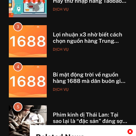
chọn nguồn hàng Trung
Quốc chuẩn
DỊCH VỤ
4
Bí mật động trời về nguồn
hàng 1688 mà dân buôn giấu
nhẹm!
DỊCH VỤ
5
Phim kinh dị Thái Lan: Tại
sao lại là “đặc sản” đáng sợ
nhất thế giới?
GIẢI TRÍ
6
Top 5 lý do Backcom XM là
lựa chọn số 1 cho trader Việt
hiện nay
TÀI CHÍNH