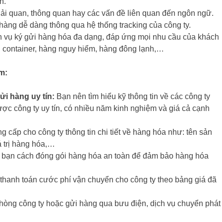
n.
hải quan, thông quan hay các vấn đề liên quan đến ngôn ngữ.
hàng dễ dàng thông qua hệ thống tracking của công ty.
h vụ ký gửi hàng hóa đa dạng, đáp ứng mọi nhu cầu của khách
 container, hàng nguy hiểm, hàng đông lạnh,…
m:
ửi hàng uy tín:
Bạn nên tìm hiểu kỹ thông tin về các công ty
ợc công ty uy tín, có nhiều năm kinh nghiệm và giá cả cạnh
 cấp cho công ty thông tin chi tiết về hàng hóa như: tên sản
á trị hàng hóa,…
bạn cách đóng gói hàng hóa an toàn để đảm bảo hàng hóa
thanh toán cước phí vận chuyển cho công ty theo bảng giá đã
òng công ty hoặc gửi hàng qua bưu điện, dịch vụ chuyển phát