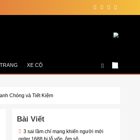
 TRANG
XE CỘ
anh Chóng và Tiết Kiệm
Bài Viết
3 sai lầm chí mạng khiến người mới
order 1688 bị lỗ vốn, ôm sô