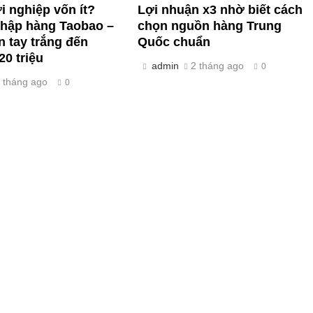
 nghiệp vốn ít?
Lợi nhuận x3 nhờ biết cách
nhập hàng Taobao –
chọn nguồn hàng Trung
n tay trắng đến
Quốc chuẩn
20 triệu
admin
2 tháng ago
0
 tháng ago
0