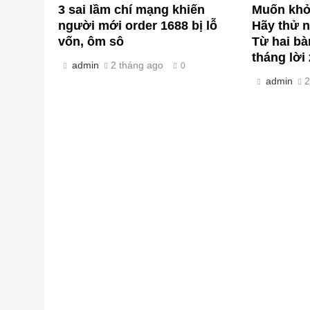
3 sai lầm chí mạng khiến
Muốn khởi
người mới order 1688 bị lỗ
Hãy thử 
vốn, ôm sô
Từ hai bà
tháng lời 
admin
2 tháng ago
0
admin
2