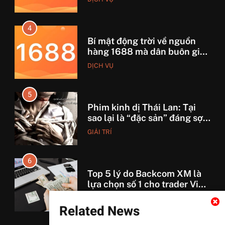
4
Bí mật động trời về nguồn
hàng 1688 mà dân buôn giấu
nhẹm!
DỊCH VỤ
5
Phim kinh dị Thái Lan: Tại
sao lại là “đặc sản” đáng sợ
nhất thế giới?
GIẢI TRÍ
6
Top 5 lý do Backcom XM là
lựa chọn số 1 cho trader Việt
hiện nay
TÀI CHÍNH
Related News