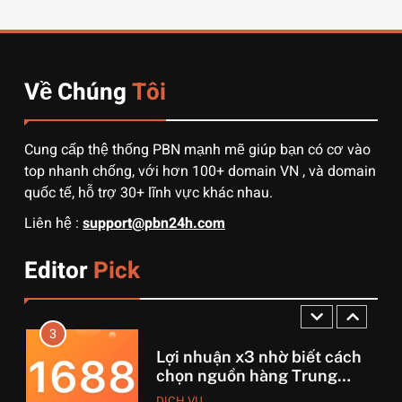
Quy trình vận chuyển hàng
từ Alibaba về Việt Nam: Nên
chọn đường biển hay đường
DỊCH VỤ
hàng không?
Về Chúng
Tôi
1
3 sai lầm chí mạng khiến
người mới order 1688 bị lỗ
Cung cấp thệ thống PBN mạnh mẽ giúp bạn có cơ vào
vốn, ôm sô
DỊCH VỤ
top nhanh chống, với hơn 100+ domain VN , và domain
quốc tế, hỗ trợ 30+ lĩnh vực khác nhau.
2
Liên hệ :
support@pbn24h.com
Muốn khởi nghiệp vốn ít?
Hãy thử nhập hàng Taobao –
Editor
Pick
Từ hai bàn tay trắng đến
DỊCH VỤ
tháng lời 20 triệu
3
Lợi nhuận x3 nhờ biết cách
chọn nguồn hàng Trung
Quốc chuẩn
DỊCH VỤ