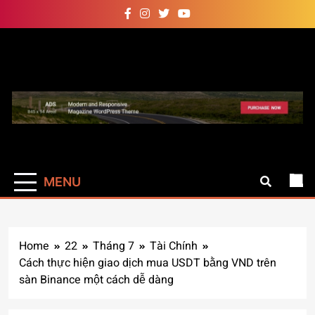
Skip
to
content
Auto Pro
Giúp web site bạn mạnh mẽ
hơn
MENU
Home
22
Tháng 7
Tài Chính
Cách thực hiện giao dịch mua USDT bằng VND trên
sàn Binance một cách dễ dàng