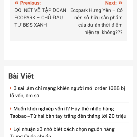
Điều
Previous:
Next:
ĐÔI NÉT VỀ TẬP ĐOÀN
Ecopark Hưng Yên – Có
hướng
ECOPARK – CHỦ ĐẦU
nên sở hữu sản phẩm
bài
TƯ BĐS XANH
của dự án thời điểm
hiện tại không???
viết
Bài Viết
3 sai lầm chí mạng khiến người mới order 1688 bị
lỗ vốn, ôm sô
Muốn khởi nghiệp vốn ít? Hãy thử nhập hàng
Taobao – Từ hai bàn tay trắng đến tháng lời 20 triệu
Lợi nhuận x3 nhờ biết cách chọn nguồn hàng
Trung Quốc chuẩn