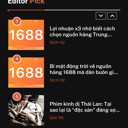
Editor
Pick
DỊCH VỤ
tháng lời 20 triệu
3
Lợi nhuận x3 nhờ biết cách
chọn nguồn hàng Trung
Quốc chuẩn
DỊCH VỤ
4
Bí mật động trời về nguồn
hàng 1688 mà dân buôn giấu
nhẹm!
DỊCH VỤ
5
Phim kinh dị Thái Lan: Tại
sao lại là “đặc sản” đáng sợ
nhất thế giới?
GIẢI TRÍ