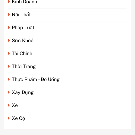
Kinh Doanh
Nội Thất
Pháp Luật
Sức Khoẻ
5
Tài Chính
Phim kinh dị Thái Lan: Tại
sao lại là “đặc sản” đáng sợ
Thời Trang
nhất thế giới?
GIẢI TRÍ
Thực Phẩm – Đồ Uống
6
Xây Dựng
Top 5 lý do Backcom XM là
lựa chọn số 1 cho trader Việt
Xe
hiện nay
TÀI CHÍNH
Xe Cộ
7