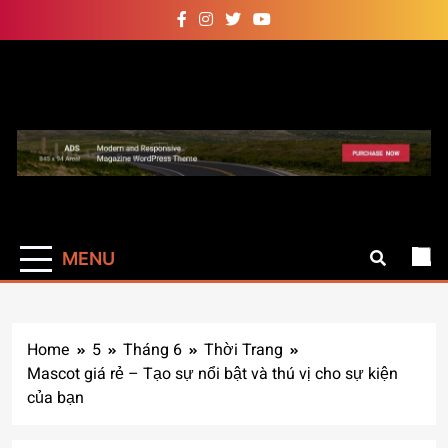
Skip
to
content
Auto Pro
Giúp web site bạn mạnh mẽ
hơn
MENU
Home
5
Tháng 6
Thời Trang
Mascot giá rẻ – Tạo sự nổi bật và thú vị cho sự kiện
của bạn