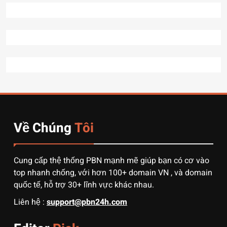
7 Bước “thần thánh” giúp
bạn tự nhập hàng Trung
Quốc không qua trung gian.
CÔNG NGHỆ
8
Quy trình vận chuyển hàng
từ Alibaba về Việt Nam: Nên
chọn đường biển hay đường
DỊCH VỤ
hàng không?
Về Chúng
Tôi
1
3 sai lầm chí mạng khiến
người mới order 1688 bị lỗ
vốn, ôm sô
Cung cấp thệ thống PBN mạnh mẽ giúp bạn có cơ vào
DỊCH VỤ
top nhanh chống, với hơn 100+ domain VN , và domain
quốc tế, hỗ trợ 30+ lĩnh vực khác nhau.
2
Liên hệ :
support@pbn24h.com
Muốn khởi nghiệp vốn ít?
Hãy thử nhập hàng Taobao –
Từ hai bàn tay trắng đến