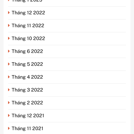
Tháng 12 2022
Tháng 11 2022
Tháng 10 2022
Tháng 6 2022
Tháng 5 2022
Tháng 4 2022
Tháng 3 2022
Tháng 2 2022
Tháng 12 2021
Tháng 11 2021