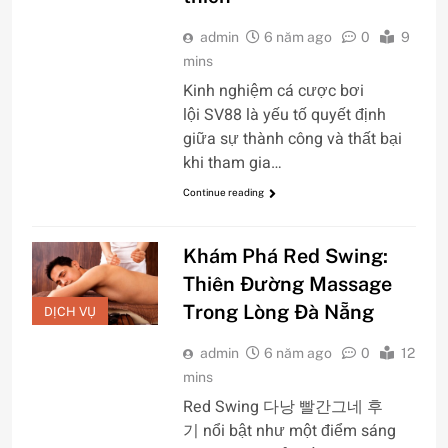
admin
6 năm ago
0
9
mins
Kinh nghiệm cá cược bơi
lội SV88 là yếu tố quyết định
giữa sự thành công và thất bại
khi tham gia…
Continue reading
Khám Phá Red Swing:
Thiên Đường Massage
Trong Lòng Đà Nẵng
DỊCH VỤ
admin
6 năm ago
0
12
mins
Red Swing 다낭 빨간그네 후
기 nổi bật như một điểm sáng