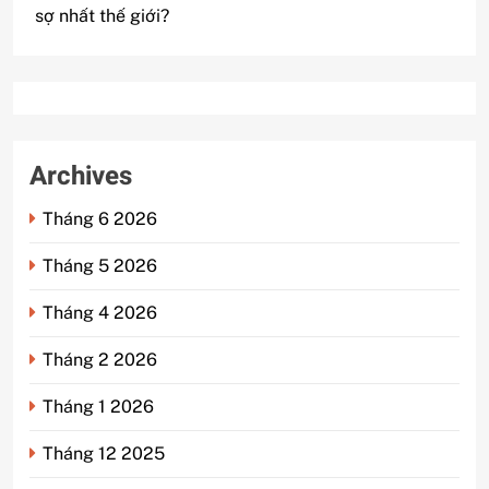
sợ nhất thế giới?
Archives
Tháng 6 2026
Tháng 5 2026
Tháng 4 2026
Tháng 2 2026
Tháng 1 2026
Tháng 12 2025