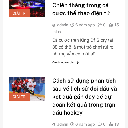
Chiến thắng trong cá
cược thể thao điện tử
GIẢI TRÍ
admin
6 năm ago
0
15
mins
Cá cược trên King Of Glory tại Hi
88 có thể là một trò chơi rủi ro,
nhưng vẫn có một số…
Continue reading
Cách sử dụng phân tích
sâu về lịch sử đối đầu và
kết quả gần đây để dự
GIẢI TRÍ
đoán kết quả trong trận
đấu hockey
admin
6 năm ago
0
13