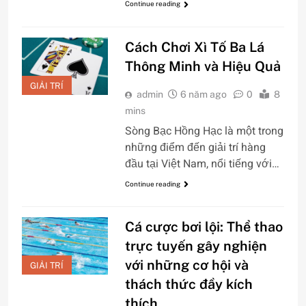
Continue reading
Cách Chơi Xì Tố Ba Lá
Thông Minh và Hiệu Quả
GIẢI TRÍ
admin
6 năm ago
0
8
mins
Sòng Bạc Hồng Hạc là một trong
những điểm đến giải trí hàng
đầu tại Việt Nam, nổi tiếng với…
Continue reading
Cá cược bơi lội: Thể thao
trực tuyến gây nghiện
với những cơ hội và
GIẢI TRÍ
thách thức đầy kích
thích