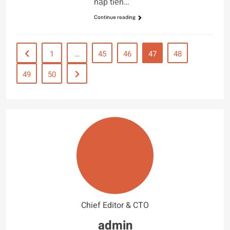
nạp tiền…
Continue reading
1
…
45
46
47
48
49
50
Chief Editor & CTO
admin