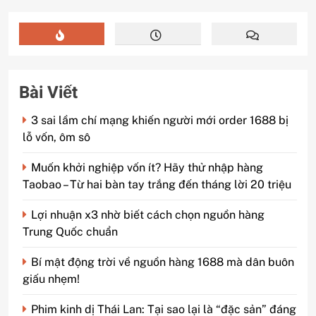
Bài Viết
3 sai lầm chí mạng khiến người mới order 1688 bị
lỗ vốn, ôm sô
Muốn khởi nghiệp vốn ít? Hãy thử nhập hàng
Taobao – Từ hai bàn tay trắng đến tháng lời 20 triệu
Lợi nhuận x3 nhờ biết cách chọn nguồn hàng
Trung Quốc chuẩn
Bí mật động trời về nguồn hàng 1688 mà dân buôn
giấu nhẹm!
Phim kinh dị Thái Lan: Tại sao lại là “đặc sản” đáng