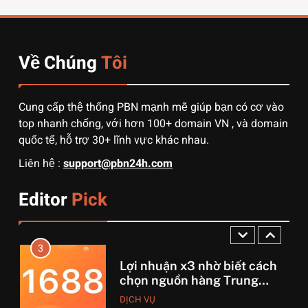
từ Alibaba về Việt Nam: Nên
chọn đường biển hay đường
DỊCH VỤ
hàng không?
Về Chúng
Tôi
1
3 sai lầm chí mạng khiến
người mới order 1688 bị lỗ
Cung cấp thệ thống PBN mạnh mẽ giúp bạn có cơ vào
vốn, ôm sô
DỊCH VỤ
top nhanh chống, với hơn 100+ domain VN , và domain
quốc tế, hỗ trợ 30+ lĩnh vực khác nhau.
2
Liên hệ :
support@pbn24h.com
Muốn khởi nghiệp vốn ít?
Hãy thử nhập hàng Taobao –
Editor
Pick
Từ hai bàn tay trắng đến
DỊCH VỤ
tháng lời 20 triệu
3
Lợi nhuận x3 nhờ biết cách
chọn nguồn hàng Trung
Quốc chuẩn
DỊCH VỤ