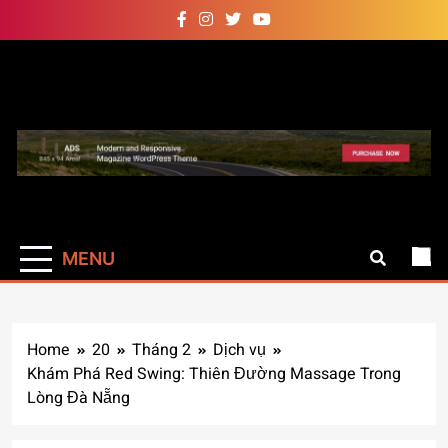
Skip
to
content
Auto Pro
Giúp web site bạn mạnh mẽ
hơn
MENU
Home
20
Tháng 2
Dịch vụ
Khám Phá Red Swing: Thiên Đường Massage Trong
Lòng Đà Nẵng