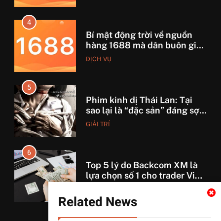
4
Bí mật động trời về nguồn
hàng 1688 mà dân buôn giấu
nhẹm!
DỊCH VỤ
5
Phim kinh dị Thái Lan: Tại
sao lại là “đặc sản” đáng sợ
nhất thế giới?
GIẢI TRÍ
6
Top 5 lý do Backcom XM là
lựa chọn số 1 cho trader Việt
hiện nay
TÀI CHÍNH
Related News
7