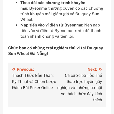
Theo dõi các chương trình khuyến
mãi:
Byeonma thường xuyên có các chương
trình khuyến mãi giảm giá vé Đu quay Sun
Wheel.
Nạp tiền vào ví điện tử Byeonma:
Nên nạp
tiền vào ví điện tử Byeonma trước để thanh
toán nhanh chóng và tiện lợi.
Chúc bạn có những trải nghiệm thú vị tại Đu quay
Sun Wheel Đà Nẵng!
Điều
Previous:
Next:
Thách Thức Bản Thân:
Cá cược bơi lội: Thể
hướng
Kỹ Thuật và Chiến Lược
thao trực tuyến gây
bài
Đánh Bài Poker Online
nghiện với những cơ hội
và thách thức đầy kích
viết
thích