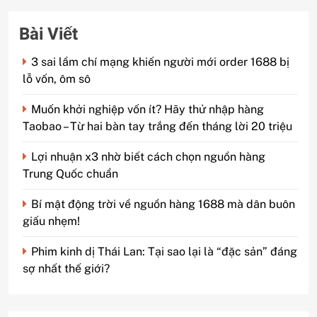
Bài Viết
3 sai lầm chí mạng khiến người mới order 1688 bị
lỗ vốn, ôm sô
Muốn khởi nghiệp vốn ít? Hãy thử nhập hàng
Taobao – Từ hai bàn tay trắng đến tháng lời 20 triệu
Lợi nhuận x3 nhờ biết cách chọn nguồn hàng
Trung Quốc chuẩn
Bí mật động trời về nguồn hàng 1688 mà dân buôn
giấu nhẹm!
Phim kinh dị Thái Lan: Tại sao lại là “đặc sản” đáng
sợ nhất thế giới?