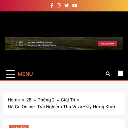
Skip
to
content
Auto Pro
Giúp web site bạn mạnh mẽ
hơn
MENU
Home
28
Tháng 2
Giải Trí
Đá Gà Online: Trải Nghiệm Thú Vị và Đầy Hứng Khởi
GIẢI TRÍ