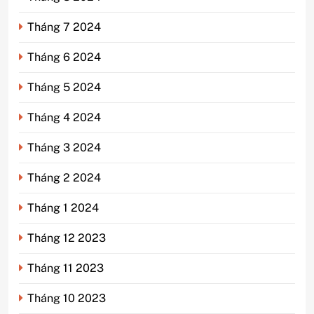
Tháng 7 2024
Tháng 6 2024
Tháng 5 2024
Tháng 4 2024
Tháng 3 2024
Tháng 2 2024
Tháng 1 2024
Tháng 12 2023
Tháng 11 2023
Tháng 10 2023