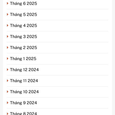
Tháng 6 2025
Tháng 5 2025
Tháng 4 2025
Tháng 3 2025
Tháng 2 2025
Tháng 1 2025
Tháng 12 2024
Tháng 11 2024
Tháng 10 2024
Tháng 9 2024
Tháng 8 2024