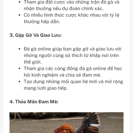
Tham gia đặt cược vào những trận đá gà và
nhận thưởng nếu dự đoán chính xác.
Có nhiều hình thức cược khác nhau với tỷ lệ
thưởng hấp dẫn.
3. Gặp Gỡ Và Giao Lưu:
Đá gà online giúp bạn gặp gỡ và giao lưu với
những người cùng sở thích từ khắp nơi trên
thế giới.
Tham gia các cộng đồng đá gà online để học
hỏi kinh nghiệm và chia sẻ đam mê.
Tạo dựng những mối quan hệ mới và mở rộng
mạng lưới giao tiếp.
4. Thỏa Mãn Đam Mê: