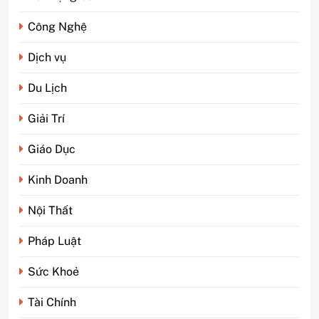
Công Nghệ
Dịch vụ
Du Lịch
Giải Trí
Giáo Dục
Kinh Doanh
Nội Thất
Pháp Luật
Sức Khoẻ
Tài Chính
5