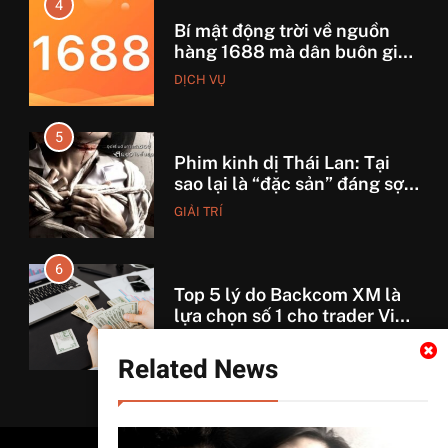
4
Bí mật động trời về nguồn
hàng 1688 mà dân buôn giấu
nhẹm!
DỊCH VỤ
5
Phim kinh dị Thái Lan: Tại
sao lại là “đặc sản” đáng sợ
nhất thế giới?
GIẢI TRÍ
6
Top 5 lý do Backcom XM là
lựa chọn số 1 cho trader Việt
hiện nay
TÀI CHÍNH
Related News
7
7 Bước “thần thánh” giúp
bạn tự nhập hàng Trung