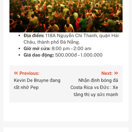
Địa điểm:
118A Nguyễn Chí Thanh, quận Hải
Châu, thành phố Đà Nẵng.
Giờ mở cửa:
8:00 pm – 2:00 am
Giá dao động:
500.000đ – 1.000.000
Điều
Previous:
Next:
Kevin De Bruyne đang
Nhận định bóng đá
hướng
rất nhớ Pep
Costa Rica vs Đức : Xe
bài
tăng thị uy sức mạnh
viết