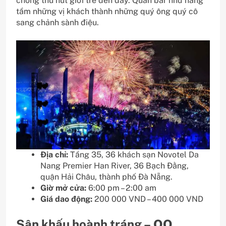
chóng thu hút giới trẻ đến đây. Quán bar như nâng
tầm những vị khách thành những quý ông quý cô
sang chảnh sành điệu.
Địa chỉ:
Tầng 35, 36 khách sạn Novotel Da
Nang Premier Han River, 36 Bạch Đằng,
quận Hải Châu, thành phố Đà Nẵng.
Giờ mở cửa:
6:00 pm – 2:00 am
Giá dao động:
200 000 VND – 400 000 VND
Sân khấu hoành tráng –
OQ