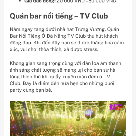
Giá dao động:
20 000 VND – 50 000 VND
Quán bar nổi tiếng –
TV Club
Nằm ngay tầng dưới nhà hát Trưng Vương, Quán
Bar Nổi Tiếng Ở Đà Nẵng TV Club thu hút khách
đông đảo. Khi đến đây bạn sẽ được thăng hoa cảm
xúc, vui chơi thỏa thích, xả được stress.
Không gian sang trọng cùng với dàn loa âm thanh
ánh sáng chất lượng sẽ mang lại cho bạn sự hài
lòng thích thú khi quẩy xuyên màn đêm ở TV
Club. Đây là điểm đến hứa hẹn cho những buổi
party cùng bạn bè.