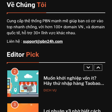
Về Chúng
Tôi
1
3 sai lầm chí mạng khiến
người mới order 1688 bị lỗ
Cung cấp thệ thống PBN mạnh mẽ giúp bạn có cơ vào
vốn, ôm sô
DỊCH VỤ
top nhanh chống, với hơn 100+ domain VN , và domain
quốc tế, hỗ trợ 30+ lĩnh vực khác nhau.
2
Liên hệ :
support@pbn24h.com
Muốn khởi nghiệp vốn ít?
Hãy thử nhập hàng Taobao –
Editor
Pick
Từ hai bàn tay trắng đến
DỊCH VỤ
tháng lời 20 triệu
3
Lợi nhuận x3 nhờ biết cách
chọn nguồn hàng Trung
Quốc chuẩn
DỊCH VỤ
4
Bí mật động trời về nguồn