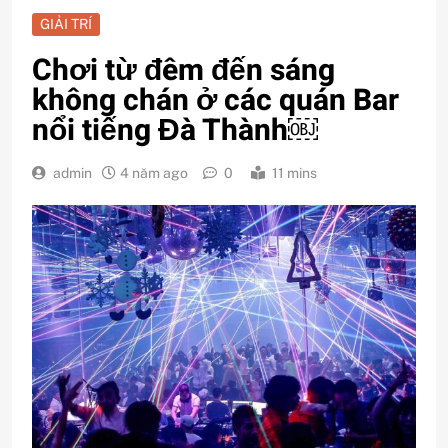
GIẢI TRÍ
Chơi từ đêm đến sáng
không chán ở các quán Bar
nổi tiếng Đà Thành￼
admin
4 năm ago
0
11 mins