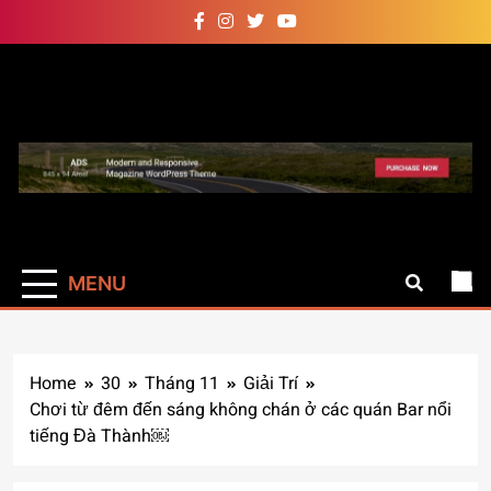
Skip
to
content
Auto Pro
Giúp web site bạn mạnh mẽ
hơn
MENU
Home
30
Tháng 11
Giải Trí
Chơi từ đêm đến sáng không chán ở các quán Bar nổi
tiếng Đà Thành￼