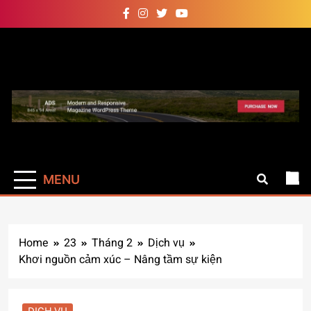
Skip
to
content
Auto Pro
Giúp web site bạn mạnh mẽ
hơn
MENU
Home
23
Tháng 2
Dịch vụ
Khơi nguồn cảm xúc – Nâng tầm sự kiện
DỊCH VỤ