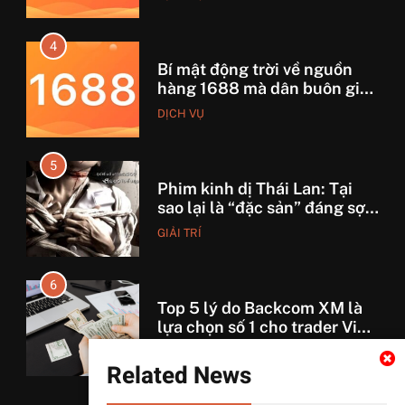
4
Bí mật động trời về nguồn
hàng 1688 mà dân buôn giấu
nhẹm!
DỊCH VỤ
5
Phim kinh dị Thái Lan: Tại
sao lại là “đặc sản” đáng sợ
nhất thế giới?
GIẢI TRÍ
6
Top 5 lý do Backcom XM là
lựa chọn số 1 cho trader Việt
hiện nay
TÀI CHÍNH
Related News
7