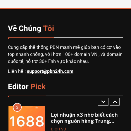
từ Alibaba về Việt Nam: Nên
chọn đường biển hay đường
DỊCH VỤ
hàng không?
Về Chúng
Tôi
1
3 sai lầm chí mạng khiến
người mới order 1688 bị lỗ
Cung cấp thệ thống PBN mạnh mẽ giúp bạn có cơ vào
vốn, ôm sô
DỊCH VỤ
top nhanh chống, với hơn 100+ domain VN , và domain
quốc tế, hỗ trợ 30+ lĩnh vực khác nhau.
2
Liên hệ :
support@pbn24h.com
Muốn khởi nghiệp vốn ít?
Hãy thử nhập hàng Taobao –
Editor
Pick
Từ hai bàn tay trắng đến
DỊCH VỤ
tháng lời 20 triệu
3
Lợi nhuận x3 nhờ biết cách
chọn nguồn hàng Trung
Quốc chuẩn
DỊCH VỤ