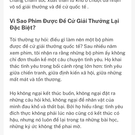
chàng chăm sóc xuất thân từ khu ổ chuột đã nhận
vô số giải thưởng và đề cử quốc tế .
Vì Sao Phim Được Đề Cử Giải Thưởng Lại
Đặc Biệt?
Tôi thường tự hỏi: điều gì làm nên một bộ phim
được đề cử giải thưởng quốc tế? Sau nhiều năm
xem phim, tôi nhận ra rằng những bộ phim ấy không
chỉ đơn thuần kể một câu chuyện tình yêu. Họ khai
thác tình yêu trong bối cảnh rộng lớn hơn: tình yêu
giữa chiến tranh, giữa định kiến xã hội, giữa những
mất mát và tổn thương.
Họ không ngại kết thúc buồn, không ngại đặt ra
những câu hỏi khó, không ngại để nhân vật của
mình đau khổ và thất bại. Bởi họ hiểu rằng: tình yêu
đích thực không phải lúc nào cũng có kết thúc có
hậu, nhưng nó luôn để lại trong ta những bài học,
những ký ức không thể phai mờ.