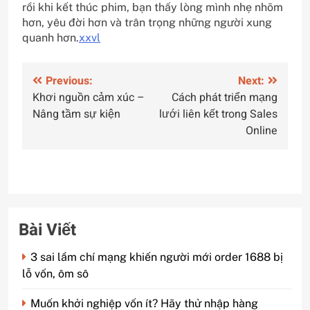
rồi khi kết thúc phim, bạn thấy lòng mình nhẹ nhõm
hơn, yêu đời hơn và trân trọng những người xung
quanh hơn.
xxvl
Điều
Previous:
Next:
Khơi nguồn cảm xúc –
Cách phát triển mạng
hướng
Nâng tầm sự kiện
lưới liên kết trong Sales
bài
Online
viết
Bài Viết
3 sai lầm chí mạng khiến người mới order 1688 bị
lỗ vốn, ôm sô
Muốn khởi nghiệp vốn ít? Hãy thử nhập hàng