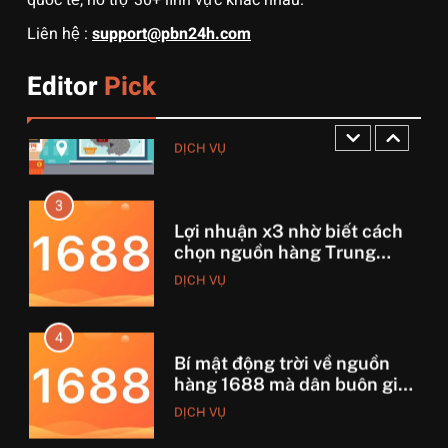
2
Liên hệ :
support@pbn24h.com
Muốn khởi nghiệp vốn ít?
Hãy thử nhập hàng Taobao –
Editor
Pick
Từ hai bàn tay trắng đến
DỊCH VỤ
tháng lời 20 triệu
3
Lợi nhuận x3 nhờ biết cách
chọn nguồn hàng Trung
Quốc chuẩn
DỊCH VỤ
4
Bí mật động trời về nguồn
hàng 1688 mà dân buôn giấu
nhẹm!
DỊCH VỤ
5
Phim kinh dị Thái Lan: Tại