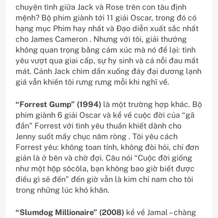
chuyện tình giữa Jack và Rose trên con tàu định
mệnh? Bộ phim giành tới 11 giải Oscar, trong đó có
hạng mục Phim hay nhất và Đạo diễn xuất sắc nhất
cho James Cameron . Nhưng với tôi, giải thưởng
không quan trọng bằng cảm xúc mà nó để lại: tình
yêu vượt qua giai cấp, sự hy sinh và cả nỗi đau mất
mát. Cảnh Jack chìm dần xuống đáy đại dương lạnh
giá vẫn khiến tôi rưng rưng mỗi khi nghĩ về.
“Forrest Gump” (1994)
là một trường hợp khác. Bộ
phim giành 6 giải Oscar và kể về cuộc đời của “gã
đần” Forrest với tình yêu thuần khiết dành cho
Jenny suốt mấy chục năm ròng . Tôi yêu cách
Forrest yêu: không toan tính, không đòi hỏi, chỉ đơn
giản là ở bên và chờ đợi. Câu nói “Cuộc đời giống
như một hộp sôcôla, bạn không bao giờ biết được
điều gì sẽ đến” đến giờ vẫn là kim chỉ nam cho tôi
trong những lúc khó khăn.
“Slumdog Millionaire” (2008)
kể về Jamal – chàng