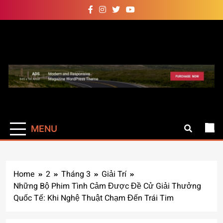
Skip
to
content
Auto Pro
Giúp web site bạn mạnh mẽ
hơn
MENU
Home
2
Tháng 3
Giải Trí
Những Bộ Phim Tình Cảm Được Đề Cử Giải Thưởng
Quốc Tế: Khi Nghệ Thuật Chạm Đến Trái Tim