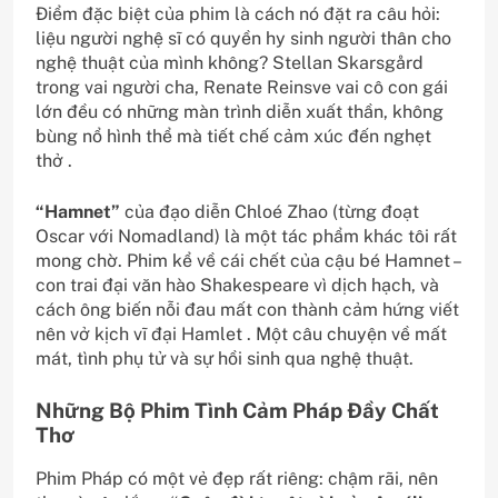
Điểm đặc biệt của phim là cách nó đặt ra câu hỏi:
liệu người nghệ sĩ có quyền hy sinh người thân cho
nghệ thuật của mình không? Stellan Skarsgård
trong vai người cha, Renate Reinsve vai cô con gái
lớn đều có những màn trình diễn xuất thần, không
bùng nổ hình thể mà tiết chế cảm xúc đến nghẹt
thở .
“Hamnet”
của đạo diễn Chloé Zhao (từng đoạt
Oscar với Nomadland) là một tác phẩm khác tôi rất
mong chờ. Phim kể về cái chết của cậu bé Hamnet –
con trai đại văn hào Shakespeare vì dịch hạch, và
cách ông biến nỗi đau mất con thành cảm hứng viết
nên vở kịch vĩ đại Hamlet . Một câu chuyện về mất
mát, tình phụ tử và sự hồi sinh qua nghệ thuật.
Những Bộ Phim Tình Cảm Pháp Đầy Chất
Thơ
Phim Pháp có một vẻ đẹp rất riêng: chậm rãi, nên