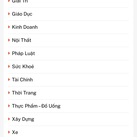
Giải Trí
Giáo Dục
Kinh Doanh
Nội Thất
Pháp Luật
Sức Khoẻ
Tài Chính
5
Phim kinh dị Thái Lan: Tại
Thời Trang
sao lại là “đặc sản” đáng sợ
nhất thế giới?
GIẢI TRÍ
Thực Phẩm – Đồ Uống
Xây Dựng
6
Top 5 lý do Backcom XM là
Xe
lựa chọn số 1 cho trader Việt