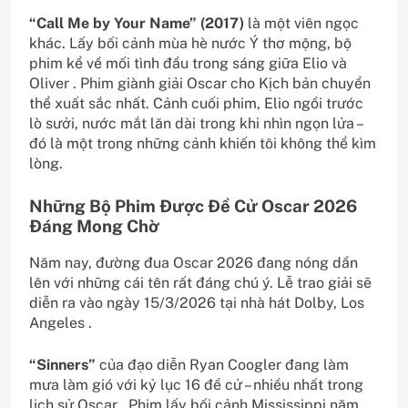
“Call Me by Your Name” (2017)
là một viên ngọc
khác. Lấy bối cảnh mùa hè nước Ý thơ mộng, bộ
phim kể về mối tình đầu trong sáng giữa Elio và
Oliver . Phim giành giải Oscar cho Kịch bản chuyển
thể xuất sắc nhất. Cảnh cuối phim, Elio ngồi trước
lò sưởi, nước mắt lăn dài trong khi nhìn ngọn lửa –
đó là một trong những cảnh khiến tôi không thể kìm
lòng.
Những Bộ Phim Được Đề Cử Oscar 2026
Đáng Mong Chờ
Năm nay, đường đua Oscar 2026 đang nóng dần
lên với những cái tên rất đáng chú ý. Lễ trao giải sẽ
diễn ra vào ngày 15/3/2026 tại nhà hát Dolby, Los
Angeles .
“Sinners”
của đạo diễn Ryan Coogler đang làm
mưa làm gió với kỷ lục 16 đề cử – nhiều nhất trong
lịch sử Oscar . Phim lấy bối cảnh Mississippi năm