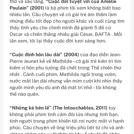
thơ và sâu lắng.
“Cuộc đời tuyệt vời của Amélie
Poulain” (2001)
là bộ phim tôi xem không biết bao
nhiêu lần. Câu chuyện về cô gái trẻ âm thầm làm
những điều tốt đẹp cho người khác và cuối cùng tìm
thấy tình yêu cho chính mình đã giành 5 đề cử
Oscar và chiến thắng nhiều giải César, BAFTA . Mỗi
lần xem, tôi lại thấy cuộc đời tươi sáng hơn.
“Cuộc đính hôn lâu dài” (2004)
của đạo diễn Jean-
Pierre Jeunet kể về Mathilde – cô gái trẻ kiên trì tìm
kiếm vị hôn phu tưởng đã chết trong Thế chiến thứ
nhất . Cảnh cuối phim, Mathilde ngồi trong vườn,
nước mắt lăn dài nhưng vẫn mỉm cười khi nhìn thấy
người mình yêu dù anh đã mất trí nhớ – tôi không
thể nào quên.
“Những kẻ bên lề” (The Intouchables, 2011)
tuy
không phải phim tình cảm đôi lứa nhưng tình bạn,
tình người trong phim khiến tôi rơi nước mất vì hạnh
phúc. Câu chuyện về ông triệu phú liệt tứ chi và anh