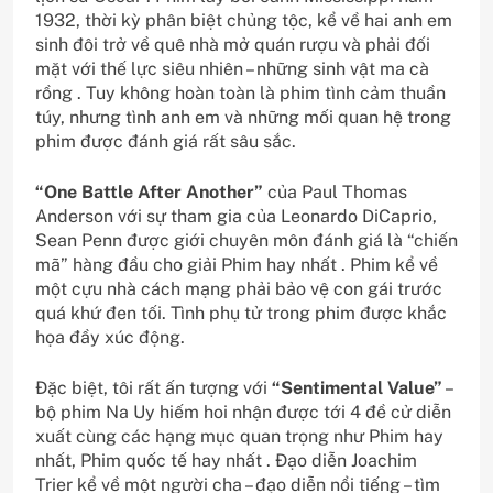
1932, thời kỳ phân biệt chủng tộc, kể về hai anh em
sinh đôi trở về quê nhà mở quán rượu và phải đối
mặt với thế lực siêu nhiên – những sinh vật ma cà
rồng . Tuy không hoàn toàn là phim tình cảm thuần
túy, nhưng tình anh em và những mối quan hệ trong
phim được đánh giá rất sâu sắc.
“One Battle After Another”
của Paul Thomas
Anderson với sự tham gia của Leonardo DiCaprio,
Sean Penn được giới chuyên môn đánh giá là “chiến
mã” hàng đầu cho giải Phim hay nhất . Phim kể về
một cựu nhà cách mạng phải bảo vệ con gái trước
quá khứ đen tối. Tình phụ tử trong phim được khắc
họa đầy xúc động.
Đặc biệt, tôi rất ấn tượng với
“Sentimental Value”
–
bộ phim Na Uy hiếm hoi nhận được tới 4 đề cử diễn
xuất cùng các hạng mục quan trọng như Phim hay
nhất, Phim quốc tế hay nhất . Đạo diễn Joachim
Trier kể về một người cha – đạo diễn nổi tiếng – tìm