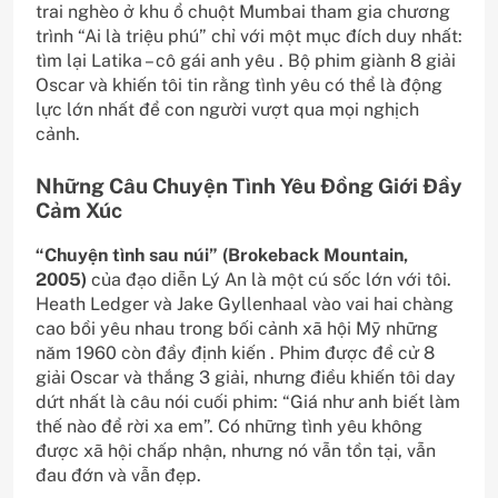
trai nghèo ở khu ổ chuột Mumbai tham gia chương
trình “Ai là triệu phú” chỉ với một mục đích duy nhất:
tìm lại Latika – cô gái anh yêu . Bộ phim giành 8 giải
Oscar và khiến tôi tin rằng tình yêu có thể là động
lực lớn nhất để con người vượt qua mọi nghịch
cảnh.
Những Câu Chuyện Tình Yêu Đồng Giới Đầy
Cảm Xúc
“Chuyện tình sau núi” (Brokeback Mountain,
2005)
của đạo diễn Lý An là một cú sốc lớn với tôi.
Heath Ledger và Jake Gyllenhaal vào vai hai chàng
cao bồi yêu nhau trong bối cảnh xã hội Mỹ những
năm 1960 còn đầy định kiến . Phim được đề cử 8
giải Oscar và thắng 3 giải, nhưng điều khiến tôi day
dứt nhất là câu nói cuối phim: “Giá như anh biết làm
thế nào để rời xa em”. Có những tình yêu không
được xã hội chấp nhận, nhưng nó vẫn tồn tại, vẫn
đau đớn và vẫn đẹp.