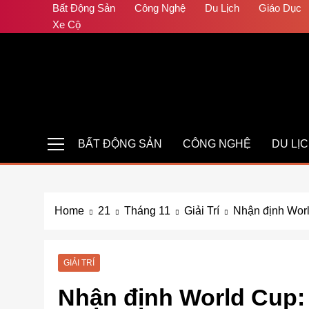
Skip
Bất Động Sản
Công Nghệ
Du Lịch
Giáo Dục
to
Xe Cộ
content
Auto Pro
Giúp web site bạn mạnh mẽ hơn
BẤT ĐỘNG SẢN
CÔNG NGHỆ
DU LỊ
Home
21
Tháng 11
Giải Trí
Nhận định Worl
GIẢI TRÍ
Nhận định World Cup: 