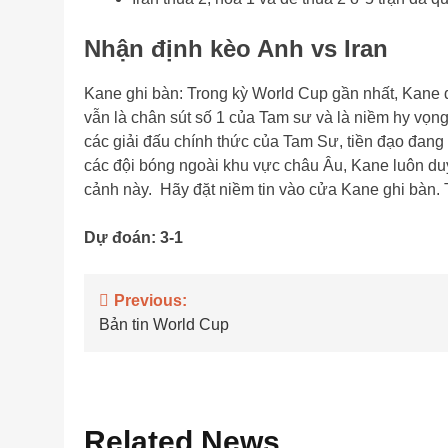
Nhận định kèo Anh vs Iran
Kane ghi bàn: Trong kỳ World Cup gần nhất, Kane đã
vẫn là chân sút số 1 của Tam sư và là niềm hy vọng
các giải đấu chính thức của Tam Sư, tiền đạo đang
các đội bóng ngoài khu vực châu Âu, Kane luôn duy t
cảnh này. Hãy đặt niềm tin vào cửa Kane ghi bàn. T
Dự đoán: 3-1
Điều
Previous:
Bản tin World Cup
hướng
bài
viết
Related News