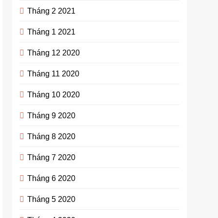
Tháng 2 2021
Tháng 1 2021
Tháng 12 2020
Tháng 11 2020
Tháng 10 2020
Tháng 9 2020
Tháng 8 2020
Tháng 7 2020
Tháng 6 2020
Tháng 5 2020