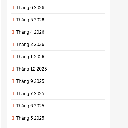
Tháng 6 2026
Tháng 5 2026
Tháng 4 2026
Tháng 2 2026
Tháng 1 2026
Tháng 12 2025
Tháng 9 2025
Tháng 7 2025
Tháng 6 2025
Tháng 5 2025