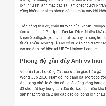
lớn, như khi anh mắc các sai lầm chết người ở tr
cũng không phải có phong độ cao mùa này khi khô
Trên hàng tiền vệ, chấn thương của Kalvin Phillips
tâm ưa thích là Phillips – Declan Rice. Nhiều khả 
khiến Southgate yên tâm nhất lúc này là hàng tiền
từ đầu mùa. Nhưng liệu họ có bù đắp cho được các 
tạo mà Anh thể hiện tại UEFA Nations League.
Phong độ gần đây Anh vs Iran
Về phía Iran, họ cũng đã thua ở trận giao hữu gần 
World Cup 2018. Năm đó, họ đánh bại Morocco trong
Ấn tượng nhất là ở trận đấu cuối cùng vòng bảng gặ
đã chơi rất hay trong trận đấu đó, tạo rất nhiều k
gần nhất, trong cả 2 lần gặp các đội bóng lớn châu