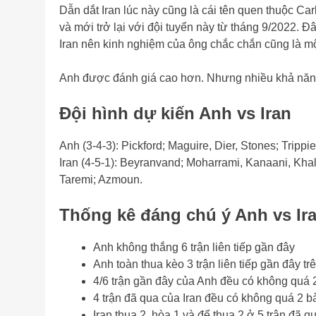
Dẫn dắt Iran lúc này cũng là cái tên quen thuộc Ca
và mới trở lại với đội tuyển này từ tháng 9/2022. 
Iran nên kinh nghiệm của ông chắc chắn cũng là mộ
Anh được đánh giá cao hơn. Nhưng nhiều khả năng 
Đội hình dự kiến Anh vs Iran
Anh (3-4-3): Pickford; Maguire, Dier, Stones; Tripp
Iran (4-5-1): Beyranvand; Moharrami, Kanaani, Khali
Taremi; Azmoun.
Thống kê đáng chú ý Anh vs Ir
Anh không thắng 6 trận liên tiếp gần đây
Anh toàn thua kèo 3 trận liên tiếp gần đây tr
4/6 trận gần đây của Anh đều có không quá 
4 trận đã qua của Iran đều có không quá 2 
Iran thua 2, hòa 1 và để thua 2 ở 5 trận đã 