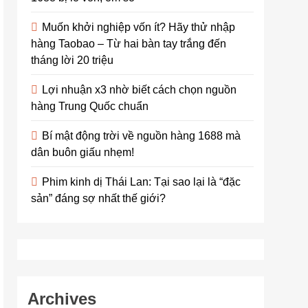
Muốn khởi nghiệp vốn ít? Hãy thử nhập
hàng Taobao – Từ hai bàn tay trắng đến
tháng lời 20 triệu
Lợi nhuận x3 nhờ biết cách chọn nguồn
hàng Trung Quốc chuẩn
Bí mật động trời về nguồn hàng 1688 mà
dân buôn giấu nhẹm!
Phim kinh dị Thái Lan: Tại sao lại là “đặc
sản” đáng sợ nhất thế giới?
Archives