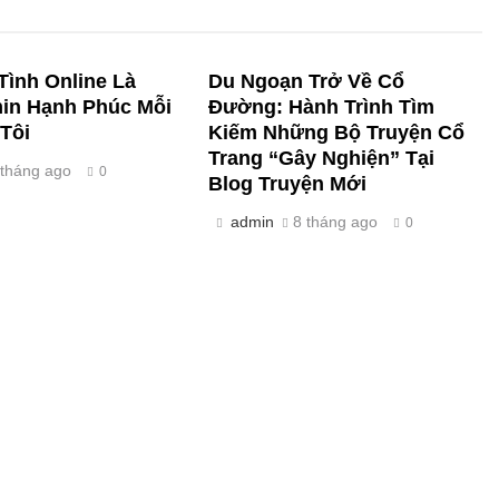
Tình Online Là
Du Ngoạn Trở Về Cổ
min Hạnh Phúc Mỗi
Đường: Hành Trình Tìm
Tôi
Kiếm Những Bộ Truyện Cổ
Trang “Gây Nghiện” Tại
 tháng ago
0
Blog Truyện Mới
admin
8 tháng ago
0