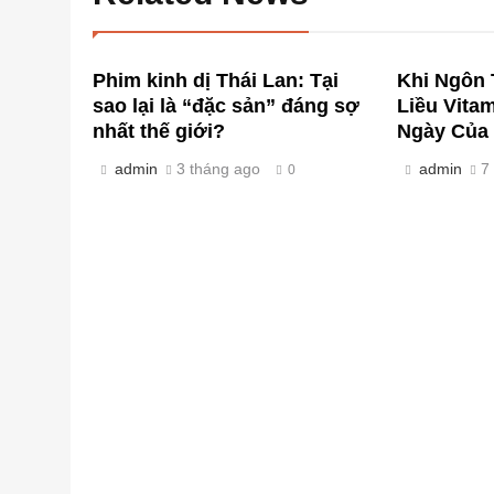
Phim kinh dị Thái Lan: Tại
Khi Ngôn 
sao lại là “đặc sản” đáng sợ
Liều Vita
nhất thế giới?
Ngày Của 
admin
3 tháng ago
admin
7
0