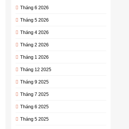
Tháng 6 2026
Tháng 5 2026
Tháng 4 2026
Tháng 2 2026
Tháng 1 2026
Tháng 12 2025
Tháng 9 2025
Tháng 7 2025
Tháng 6 2025
Tháng 5 2025