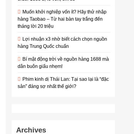
Muốn khởi nghiệp vốn ít? Hãy thử nhập
hàng Taobao – Từ hai bàn tay trắng đến
tháng lời 20 triệu
Lợi nhuận x3 nhờ biết cách chọn nguồn
hàng Trung Quốc chuẩn
Bí mật động trời về nguồn hàng 1688 mà
dân buôn giấu nhẹm!
Phim kinh dị Thái Lan: Tại sao lại là “đặc
sản” đáng sợ nhất thế giới?
Archives