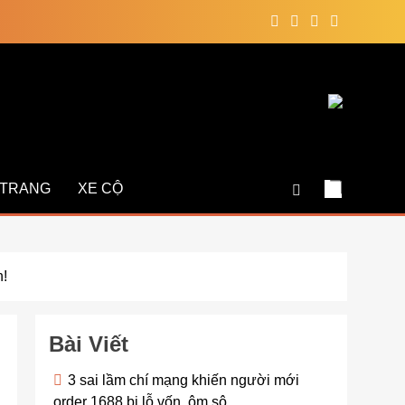
 TRANG
XE CỘ
n!
Bài Viết
3 sai lầm chí mạng khiến người mới
order 1688 bị lỗ vốn, ôm sô