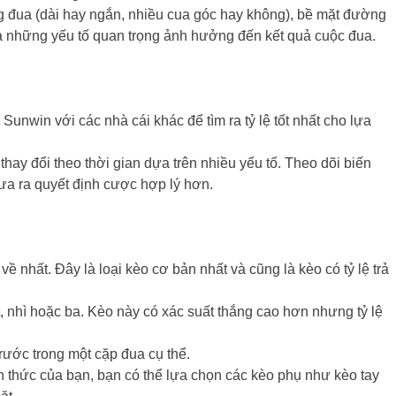
đua (dài hay ngắn, nhiều cua góc hay không), bề mặt đường
là những yếu tố quan trọng ảnh hưởng đến kết quả cuộc đua.
Sunwin với các nhà cái khác để tìm ra tỷ lệ tốt nhất cho lựa
thay đổi theo thời gian dựa trên nhiều yếu tố. Theo dõi biến
ưa ra quyết định cược hợp lý hơn.
ề nhất. Đây là loại kèo cơ bản nhất và cũng là kèo có tỷ lệ trả
 nhì hoặc ba. Kèo này có xác suất thắng cao hơn nhưng tỷ lệ
rước trong một cặp đua cụ thể.
n thức của bạn, bạn có thể lựa chọn các kèo phụ như kèo tay