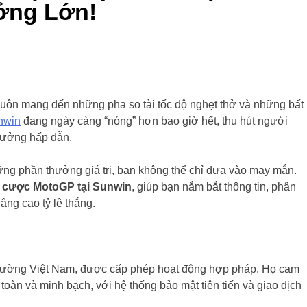
ởng Lớn!
 luôn mang đến những pha so tài tốc độ nghẹt thở và những bất
nwin
đang ngày càng “nóng” hơn bao giờ hết, thu hút người
thưởng hấp dẫn.
hững phần thưởng giá trị, bạn không thể chỉ dựa vào may mắn.
g cược MotoGP tại Sunwin
, giúp bạn nắm bắt thông tin, phân
âng cao tỷ lệ thắng.
ị trường Việt Nam, được cấp phép hoạt động hợp pháp. Họ cam
toàn và minh bạch, với hệ thống bảo mật tiên tiến và giao dịch