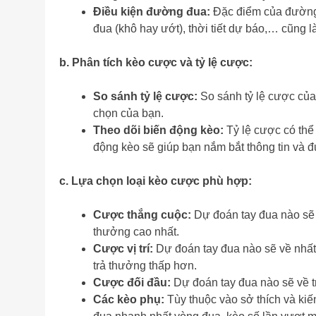
Điều kiện đường đua:
Đặc điểm của đường 
đua (khô hay ướt), thời tiết dự báo,… cũng 
b. Phân tích kèo cược và tỷ lệ cược:
So sánh tỷ lệ cược:
So sánh tỷ lệ cược của 
chọn của bạn.
Theo dõi biến động kèo:
Tỷ lệ cược có thể 
động kèo sẽ giúp bạn nắm bắt thông tin và đ
c. Lựa chọn loại kèo cược phù hợp:
Cược thắng cuộc:
Dự đoán tay đua nào sẽ v
thưởng cao nhất.
Cược vị trí:
Dự đoán tay đua nào sẽ về nhất,
trả thưởng thấp hơn.
Cược đối đầu:
Dự đoán tay đua nào sẽ về t
Các kèo phụ:
Tùy thuộc vào sở thích và kiế