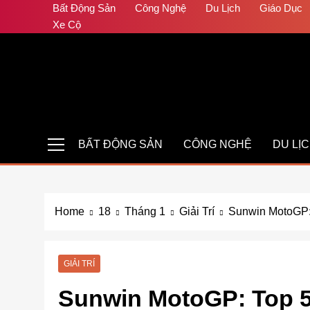
Skip
Bất Động Sản
Công Nghệ
Du Lịch
Giáo Dục
to
Xe Cộ
content
Auto Pro
Giúp web site bạn mạnh mẽ hơn
BẤT ĐỘNG SẢN
CÔNG NGHỆ
DU LỊ
Home
18
Tháng 1
Giải Trí
Sunwin MotoGP: 
GIẢI TRÍ
Sunwin MotoGP: Top 5