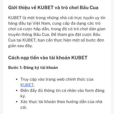
Giới thiệu về KUBET và trò chơi Bầu Cua
KUBET là một trong những nhà cái trực tuyến uy tín
hàng đầu tại Việt Nam, cung cấp đa dạng các trò
chơi cá cược hấp dẫn, trong đó có trò chơi dân gian
truyền thống Bầu Cua. Để tham gia đặt cược Bầu
Cua tại KUBET, bạn cần thực hiện một số bước đơn
giản sau đây.
Cách nạp tiền vào tài khoản KUBET
Bước 1: Đăng ký tài khoản
Truy cập vào trang web chính thức của
KUBET
.
Điền đầy đủ thông tin cá nhân vào form đăng
ký.
Xác thực tài khoản theo hướng dẫn của nhà
cái.