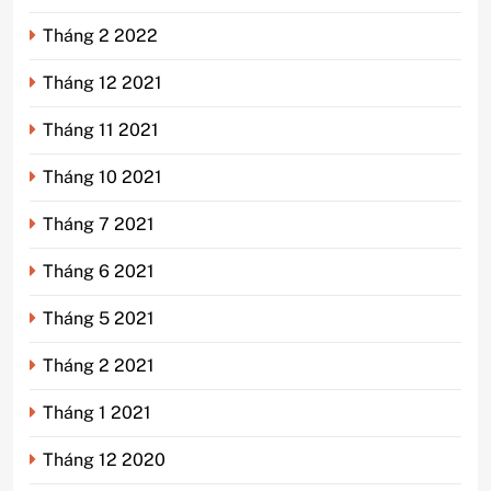
Tháng 2 2022
Tháng 12 2021
Tháng 11 2021
Tháng 10 2021
Tháng 7 2021
Tháng 6 2021
Tháng 5 2021
Tháng 2 2021
Tháng 1 2021
Tháng 12 2020