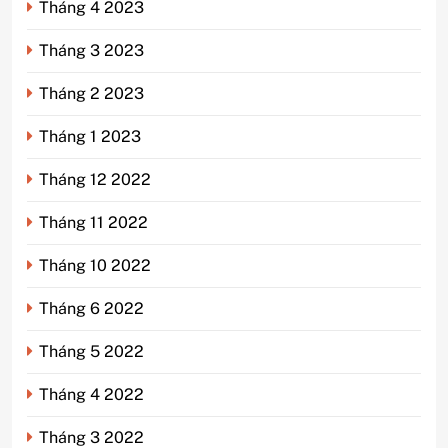
Tháng 4 2023
Tháng 3 2023
Tháng 2 2023
Tháng 1 2023
Tháng 12 2022
Tháng 11 2022
Tháng 10 2022
Tháng 6 2022
Tháng 5 2022
Tháng 4 2022
Tháng 3 2022