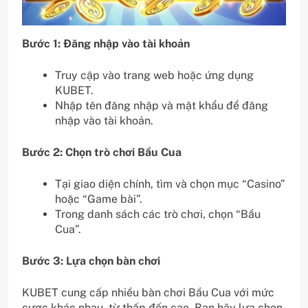
Bước 1: Đăng nhập vào tài khoản
Truy cập vào trang web hoặc ứng dụng
KUBET.
Nhập tên đăng nhập và mật khẩu để đăng
nhập vào tài khoản.
Bước 2: Chọn trò chơi Bầu Cua
Tại giao diện chính, tìm và chọn mục “Casino”
hoặc “Game bài”.
Trong danh sách các trò chơi, chọn “Bầu
Cua”.
Bước 3: Lựa chọn bàn chơi
KUBET cung cấp nhiều bàn chơi Bầu Cua với mức
cược khác nhau, từ thấp đến cao. Bạn hãy lựa chọn