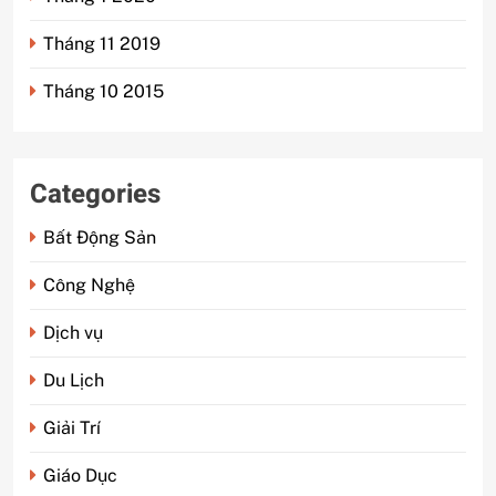
Tháng 11 2019
Tháng 10 2015
Categories
Bất Động Sản
Công Nghệ
Dịch vụ
Du Lịch
Giải Trí
Giáo Dục