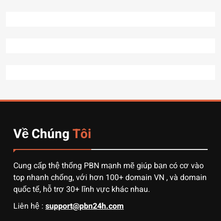
7
7 Bước “thần thánh” giúp
bạn tự nhập hàng Trung
Quốc không qua trung gian.
CÔNG NGHỆ
8
Quy trình vận chuyển hàng
từ Alibaba về Việt Nam: Nên
chọn đường biển hay đường
DỊCH VỤ
hàng không?
Về Chúng
Tôi
1
3 sai lầm chí mạng khiến
người mới order 1688 bị lỗ
Cung cấp thệ thống PBN mạnh mẽ giúp bạn có cơ vào
vốn, ôm sô
top nhanh chống, với hơn 100+ domain VN , và domain
DỊCH VỤ
quốc tế, hỗ trợ 30+ lĩnh vực khác nhau.
2
Liên hệ :
support@pbn24h.com
Muốn khởi nghiệp vốn ít?