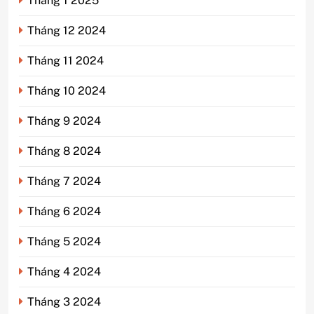
Tháng 1 2025
Tháng 12 2024
Tháng 11 2024
Tháng 10 2024
Tháng 9 2024
Tháng 8 2024
Tháng 7 2024
Tháng 6 2024
Tháng 5 2024
Tháng 4 2024
Tháng 3 2024