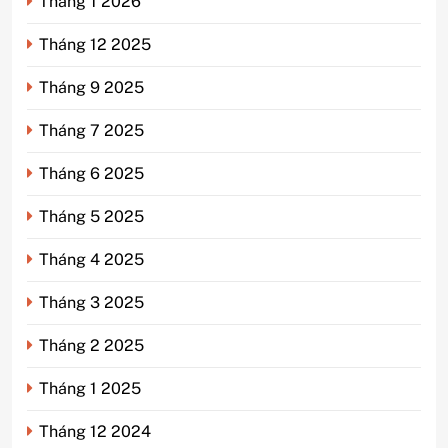
Tháng 1 2026
Tháng 12 2025
Tháng 9 2025
Tháng 7 2025
Tháng 6 2025
Tháng 5 2025
Tháng 4 2025
Tháng 3 2025
Tháng 2 2025
Tháng 1 2025
Tháng 12 2024