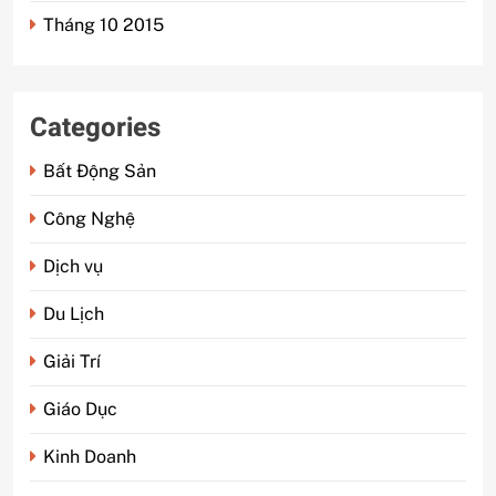
Tháng 10 2015
Categories
Bất Động Sản
Công Nghệ
Dịch vụ
Du Lịch
Giải Trí
Giáo Dục
Kinh Doanh