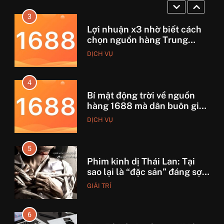
3
Lợi nhuận x3 nhờ biết cách
chọn nguồn hàng Trung
Quốc chuẩn
DỊCH VỤ
4
Bí mật động trời về nguồn
hàng 1688 mà dân buôn giấu
nhẹm!
DỊCH VỤ
5
Phim kinh dị Thái Lan: Tại
sao lại là “đặc sản” đáng sợ
nhất thế giới?
GIẢI TRÍ
6