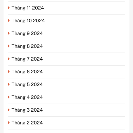
Tháng 11 2024
Tháng 10 2024
Tháng 9 2024
Tháng 8 2024
Tháng 7 2024
Tháng 6 2024
Tháng 5 2024
Tháng 4 2024
Tháng 3 2024
Tháng 2 2024