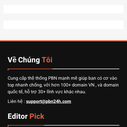
Quốc không qua trung gian.
CÔNG NGHỆ
8
Quy trình vận chuyển hàng
từ Alibaba về Việt Nam: Nên
chọn đường biển hay đường
DỊCH VỤ
hàng không?
Về Chúng
Tôi
1
3 sai lầm chí mạng khiến
người mới order 1688 bị lỗ
Cung cấp thệ thống PBN mạnh mẽ giúp bạn có cơ vào
vốn, ôm sô
DỊCH VỤ
top nhanh chống, với hơn 100+ domain VN , và domain
quốc tế, hỗ trợ 30+ lĩnh vực khác nhau.
2
Liên hệ :
support@pbn24h.com
Muốn khởi nghiệp vốn ít?
Hãy thử nhập hàng Taobao –
Editor
Pick
Từ hai bàn tay trắng đến
DỊCH VỤ
tháng lời 20 triệu