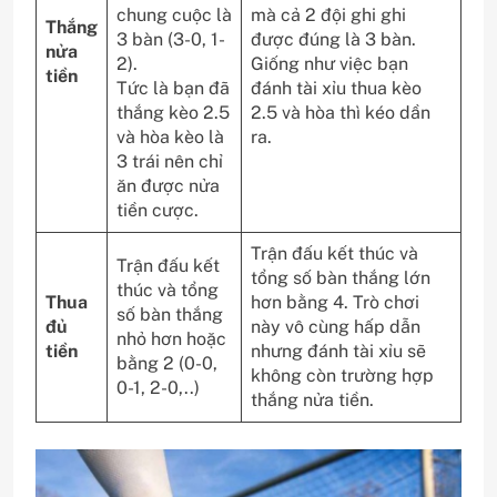
chung cuộc là
mà cả 2 đội ghi ghi
Thắng
3 bàn (3-0, 1-
được đúng là 3 bàn.
nửa
2).
Giống như việc bạn
tiền
Tức là bạn đã
đánh tài xỉu thua kèo
thắng kèo 2.5
2.5 và hòa thì kéo dần
và hòa kèo là
ra.
3 trái nên chỉ
ăn được nửa
tiền cược.
Trận đấu kết thúc và
Trận đấu kết
tổng số bàn thắng lớn
thúc và tổng
Thua
hơn bằng 4. Trò chơi
số bàn thắng
đủ
này vô cùng hấp dẫn
nhỏ hơn hoặc
tiền
nhưng đánh tài xỉu sẽ
bằng 2 (0-0,
không còn trường hợp
0-1, 2-0,..)
thắng nửa tiền.