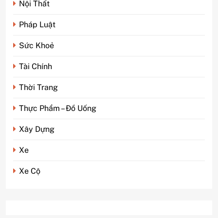
Nội Thất
Pháp Luật
Sức Khoẻ
Tài Chính
5
Phim kinh dị Thái Lan: Tại
Thời Trang
sao lại là “đặc sản” đáng sợ
nhất thế giới?
GIẢI TRÍ
Thực Phẩm – Đồ Uống
Xây Dựng
6
Top 5 lý do Backcom XM là
Xe
lựa chọn số 1 cho trader Việt
hiện nay
TÀI CHÍNH
Xe Cộ
7
7 Bước “thần thánh” giúp
bạn tự nhập hàng Trung