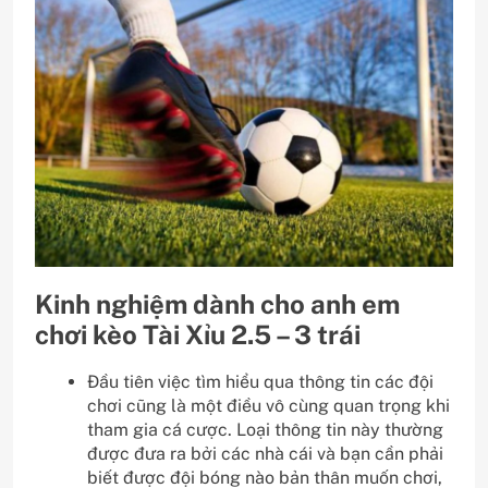
Kinh nghiệm dành cho anh em
chơi kèo Tài Xỉu 2.5 – 3 trái
Đầu tiên việc tìm hiểu qua thông tin các đội
chơi cũng là một điều vô cùng quan trọng khi
tham gia cá cược. Loại thông tin này thường
được đưa ra bởi các nhà cái và bạn cần phải
biết được đội bóng nào bản thân muốn chơi,