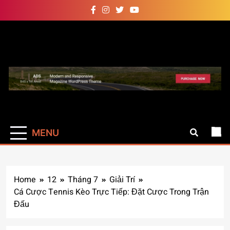
Skip
to
content
Auto Pro
Giúp web site bạn mạnh mẽ
hơn
MENU
Home
12
Tháng 7
Giải Trí
Cá Cược Tennis Kèo Trực Tiếp: Đặt Cược Trong Trận
Đấu