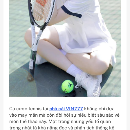
Cá cược tennis tại
nhà cái VIN777
không chỉ dựa
vào may mắn mà còn đòi hỏi sự hiểu biết sâu sắc về
môn thể thao này. Một trong những yếu tố quan
trọng nhất là khả năng đọc và phân tích thống kê