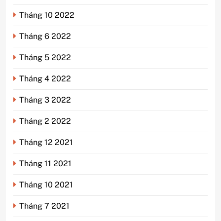
Tháng 10 2022
Tháng 6 2022
Tháng 5 2022
Tháng 4 2022
Tháng 3 2022
Tháng 2 2022
Tháng 12 2021
Tháng 11 2021
Tháng 10 2021
Tháng 7 2021