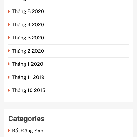
Tháng 5 2020
Tháng 4 2020
Tháng 3 2020
Tháng 2 2020
Tháng 1 2020
Tháng 11 2019
Tháng 10 2015
Categories
Bất Động Sản