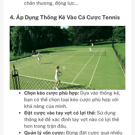
chấn thương, động lực…
4. Áp Dụng Thống Kê Vào Cá Cược Tennis
Chọn kèo cược phù hợp:
Dựa vào thống kê,
bạn có thể chọn loại kèo cược phù hợp với
khả năng của mình.
Đặt cược vào tay vợt có lợi thế:
Sử dụng
thống kê để xác định tay vợt nào có lợi thế
hơn trong trận đấu.
Quản lý vốn cược:
Đừng đặt cược quá nhiều