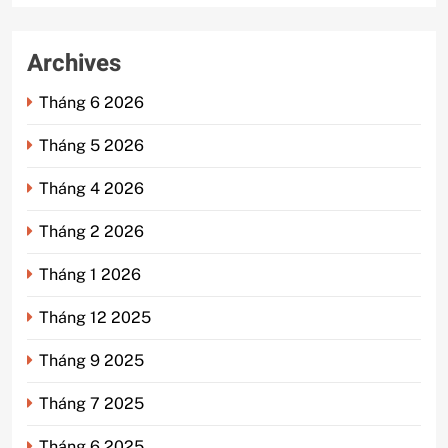
Archives
Tháng 6 2026
Tháng 5 2026
Tháng 4 2026
Tháng 2 2026
Tháng 1 2026
Tháng 12 2025
Tháng 9 2025
Tháng 7 2025
Tháng 6 2025