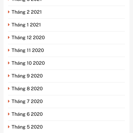
Tháng 2 2021
Tháng 1 2021
Tháng 12 2020
Tháng 11 2020
Tháng 10 2020
Tháng 9 2020
Tháng 8 2020
Tháng 7 2020
Tháng 6 2020
Tháng 5 2020