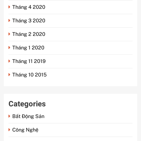
Tháng 4 2020
Tháng 3 2020
Tháng 2 2020
Tháng 1 2020
Tháng 11 2019
Tháng 10 2015
Categories
Bất Động Sản
Công Nghệ