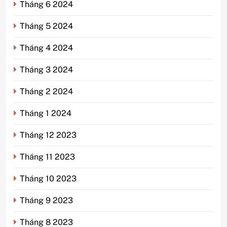
Tháng 6 2024
Tháng 5 2024
Tháng 4 2024
Tháng 3 2024
Tháng 2 2024
Tháng 1 2024
Tháng 12 2023
Tháng 11 2023
Tháng 10 2023
Tháng 9 2023
Tháng 8 2023