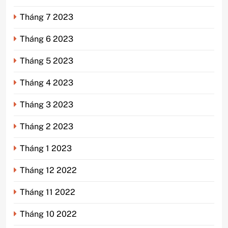
Tháng 7 2023
Tháng 6 2023
Tháng 5 2023
Tháng 4 2023
Tháng 3 2023
Tháng 2 2023
Tháng 1 2023
Tháng 12 2022
Tháng 11 2022
Tháng 10 2022