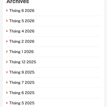
Archives
Tháng 6 2026
Tháng 5 2026
Tháng 4 2026
Tháng 2 2026
Tháng 1 2026
Tháng 12 2025
Tháng 9 2025
Tháng 7 2025
Tháng 6 2025
Tháng 5 2025