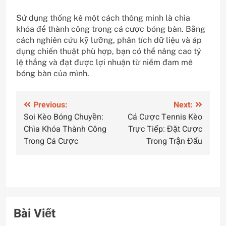
Sử dụng thống kê một cách thông minh là chìa
khóa để thành công trong cá cược bóng bàn. Bằng
cách nghiên cứu kỹ lưỡng, phân tích dữ liệu và áp
dụng chiến thuật phù hợp, bạn có thể nâng cao tỷ
lệ thắng và đạt được lợi nhuận từ niềm đam mê
bóng bàn của mình.
Điều
Previous:
Next:
Soi Kèo Bóng Chuyền:
Cá Cược Tennis Kèo
hướng
Chìa Khóa Thành Công
Trực Tiếp: Đặt Cược
bài
Trong Cá Cược
Trong Trận Đấu
viết
Bài Viết