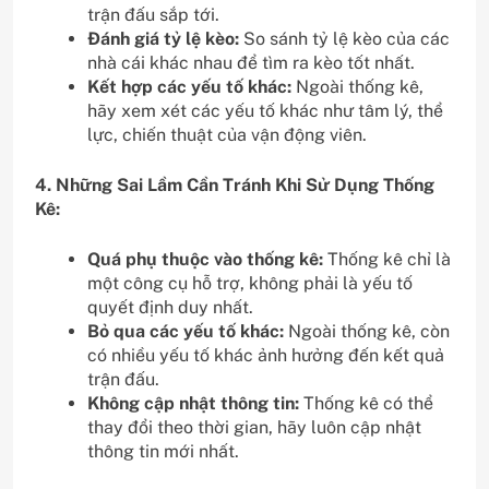
trận đấu sắp tới.
Đánh giá tỷ lệ kèo:
So sánh tỷ lệ kèo của các
nhà cái khác nhau để tìm ra kèo tốt nhất.
Kết hợp các yếu tố khác:
Ngoài thống kê,
hãy xem xét các yếu tố khác như tâm lý, thể
lực, chiến thuật của vận động viên.
4. Những Sai Lầm Cần Tránh Khi Sử Dụng Thống
Kê:
Quá phụ thuộc vào thống kê:
Thống kê chỉ là
một công cụ hỗ trợ, không phải là yếu tố
quyết định duy nhất.
Bỏ qua các yếu tố khác:
Ngoài thống kê, còn
có nhiều yếu tố khác ảnh hưởng đến kết quả
trận đấu.
Không cập nhật thông tin:
Thống kê có thể
thay đổi theo thời gian, hãy luôn cập nhật
thông tin mới nhất.