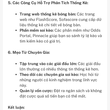
5. Các Công Cụ Hỗ Trợ Phân Tích Thống Kê:
Trang web thống kê bóng bàn:
Các trang
web như FlashScore, Sofascore cung cấp dữ
liệu thống kê chi tiết về bóng bàn.
Phần mềm soi kèo:
Các phần mềm như Odds
Portal, Pinnacle giúp bạn so sánh tỷ lệ kèo và
tìm kiếm kèo có giá trị.
6. Mẹo Từ Chuyên Gia:
Tập trung vào các giải đấu lớn:
Các giải đấu
lớn thường có nhiều thông tin thống kê hơn.
Theo dõi các chuyên gia soi kèo:
Học hỏi từ
những người có kinh nghiệm trong lĩnh vực
này.
Quản lý vốn cược:
Đặt ra ngân sách và không
đặt cược quá số tiền bạn có thể mất.
Kết luận: