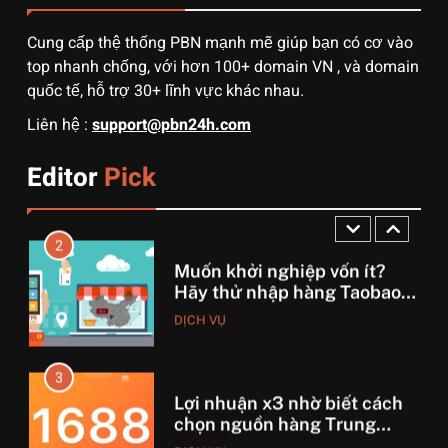
3 sai lầm chí mạng khiến
người mới order 1688 bị lỗ
Cung cấp thệ thống PBN mạnh mẽ giúp bạn có cơ vào
vốn, ôm sô
DỊCH VỤ
top nhanh chống, với hơn 100+ domain VN , và domain
quốc tế, hỗ trợ 30+ lĩnh vực khác nhau.
2
Liên hệ :
support@pbn24h.com
Muốn khởi nghiệp vốn ít?
Hãy thử nhập hàng Taobao –
Editor
Pick
Từ hai bàn tay trắng đến
DỊCH VỤ
tháng lời 20 triệu
3
Lợi nhuận x3 nhờ biết cách
chọn nguồn hàng Trung
Quốc chuẩn
DỊCH VỤ
4
Bí mật động trời về nguồn
hàng 1688 mà dân buôn giấu
nhẹm!