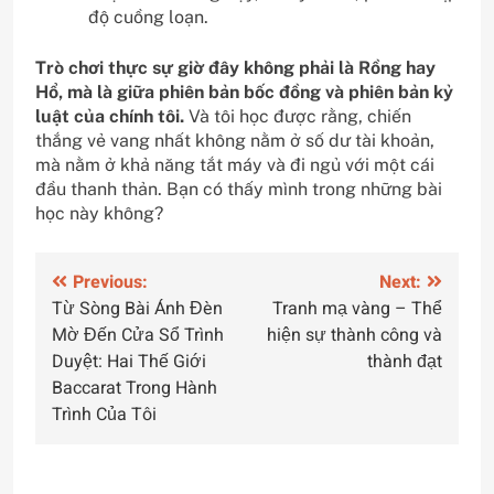
độ cuồng loạn.
Trò chơi thực sự giờ đây không phải là Rồng hay
Hổ, mà là giữa phiên bản bốc đồng và phiên bản kỷ
luật của chính tôi.
Và tôi học được rằng, chiến
thắng vẻ vang nhất không nằm ở số dư tài khoản,
mà nằm ở khả năng tắt máy và đi ngủ với một cái
đầu thanh thản. Bạn có thấy mình trong những bài
học này không?
Điều
Previous:
Next:
Từ Sòng Bài Ánh Đèn
Tranh mạ vàng – Thể
hướng
Mờ Đến Cửa Sổ Trình
hiện sự thành công và
bài
Duyệt: Hai Thế Giới
thành đạt
Baccarat Trong Hành
viết
Trình Của Tôi