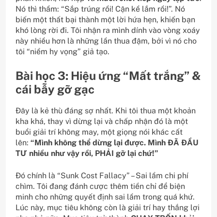
Nó thì thầm: “Sắp trúng rồi! Cận kề lắm rồi!”. Nó
biến một thất bại thành một lời hứa hẹn, khiến bạn
khó lòng rời đi. Tôi nhận ra mình dính vào vòng xoáy
này nhiều hơn là những lần thua đậm, bởi vì nó cho
tôi “niềm hy vọng” giả tạo.
Bài học 3: Hiệu ứng “Mất trắng” &
cái bẫy gỡ gạc
Đây là kẻ thù đáng sợ nhất. Khi tôi thua một khoản
kha khá, thay vì dừng lại và chấp nhận đó là một
buổi giải trí không may, một giọng nói khác cất
lên:
“Mình không thể dừng lại được. Mình ĐÃ ĐẦU
TƯ nhiều như vậy rồi, PHẢI gỡ lại chứ!”
Đó chính là “Sunk Cost Fallacy” – Sai lầm chi phí
chìm. Tôi đang đánh cược thêm tiền chỉ để biện
minh cho những quyết định sai lầm trong quá khứ.
Lúc này, mục tiêu không còn là giải trí hay thắng lợi