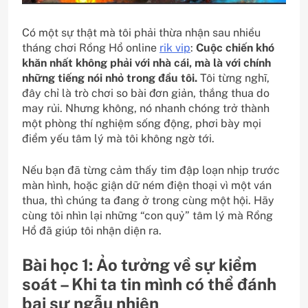
Có một sự thật mà tôi phải thừa nhận sau nhiều
tháng chơi Rồng Hổ online
rik vip
:
Cuộc chiến khó
khăn nhất không phải với nhà cái, mà là với chính
những tiếng nói nhỏ trong đầu tôi.
Tôi từng nghĩ,
đây chỉ là trò chơi so bài đơn giản, thắng thua do
may rủi. Nhưng không, nó nhanh chóng trở thành
một phòng thí nghiệm sống động, phơi bày mọi
điểm yếu tâm lý mà tôi không ngờ tới.
Nếu bạn đã từng cảm thấy tim đập loạn nhịp trước
màn hình, hoặc giận dữ ném điện thoại vì một ván
thua, thì chúng ta đang ở trong cùng một hội. Hãy
cùng tôi nhìn lại những “con quỷ” tâm lý mà Rồng
Hổ đã giúp tôi nhận diện ra.
Bài học 1: Ảo tưởng về sự kiểm
soát – Khi ta tin mình có thể đánh
bại sự ngẫu nhiên