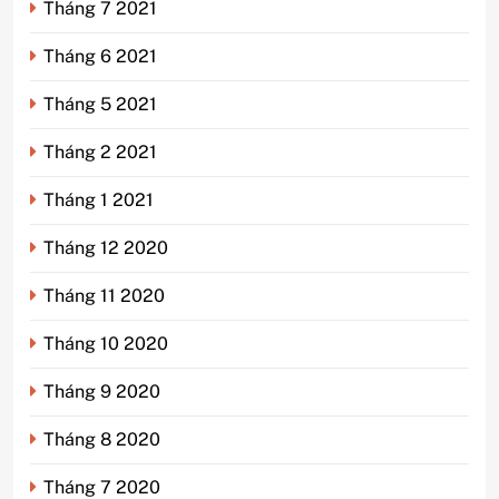
Tháng 7 2021
Tháng 6 2021
Tháng 5 2021
Tháng 2 2021
Tháng 1 2021
Tháng 12 2020
Tháng 11 2020
Tháng 10 2020
Tháng 9 2020
Tháng 8 2020
Tháng 7 2020