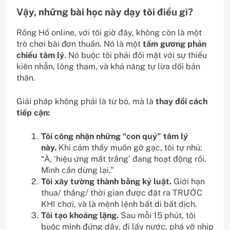
Vậy, những bài học này dạy tôi điều gì?
Rồng Hổ online, với tôi giờ đây, không còn là một
trò chơi bài đơn thuần. Nó là một
tấm gương phản
chiếu tâm lý
. Nó buộc tôi phải đối mặt với sự thiếu
kiên nhẫn, lòng tham, và khả năng tự lừa dối bản
thân.
Giải pháp không phải là từ bỏ, mà là
thay đổi cách
tiếp cận:
Tôi công nhận những “con quỷ” tâm lý
này.
Khi cảm thấy muốn gỡ gạc, tôi tự nhủ:
“À, ‘hiệu ứng mất trắng’ đang hoạt động rồi.
Mình cần dừng lại.”
Tôi xây tường thành bằng kỷ luật.
Giới hạn
thua/ thắng/ thời gian được đặt ra TRƯỚC
KHI chơi, và là mệnh lệnh bất di bất dịch.
Tôi tạo khoảng lặng.
Sau mỗi 15 phút, tôi
buộc mình đứng dậy, đi lấy nước, phá vỡ nhịp