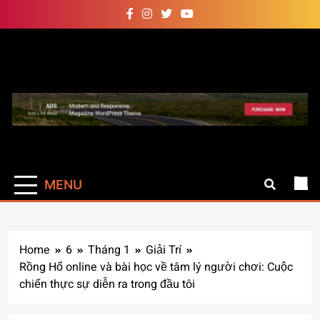
Skip
to
content
Auto Pro
Giúp web site bạn mạnh mẽ
hơn
MENU
Home
6
Tháng 1
Giải Trí
Rồng Hổ online và bài học về tâm lý người chơi: Cuộc
chiến thực sự diễn ra trong đầu tôi