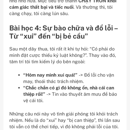
nho nhỏ nữa. Mục tiêu trở thành
CHẠY TRỐN khỏi
cảm giác thất bại và tiếc nuối
. Và thường thì, tôi
càng chạy, tôi càng lún sâu.
Bài học 4: Sự bào chữa và đổ lỗi –
Từ “xui” đến “bị bẻ cầu”
Sau một dây thua, tôi rất ít khi tự hỏi: “Có phải do
mình đặt cược thiếu kỷ luật không?”. Thay vào đó,
tâm trí tôi tìm kiếm lý do bên ngoài:
“Hôm nay mình xui quá!”
-> Đổ lỗi cho vận
may, thoái thác trách nhiệm.
“Chắc chắn có gì đó không ổn, nhà cái can
thiệp rồi!”
-> Tin vào thuyết âm mưu để bảo
vệ cái tôi.
Những câu nói này vô tình giải phóng tôi khỏi trách
nhiệm. Nếu là do “xui” hay “bị can thiệp”, thì lần sau
tôi vẫn có thể chơi tiếp, vì đó không phải lỗi của tôi.