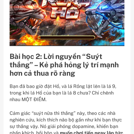
Bài học 2: Lời nguyền “Suýt
thắng” – Kẻ phá hỏng lý trí mạnh
hơn cả thua rõ ràng
Bạn đã bao giờ đặt Hổ, và lá Rồng lật lên là lá 9,
trong khi lá Hổ của bạn là lá 8 chưa? Chỉ chênh
nhau MỘT ĐIỂM.
Cảm giác “suýt nữa thì thắng” này, theo các nhà
nghiên cứu, kích thích não bộ gần như khi bạn thực
sự thắng vậy. Nó giải phóng dopamine, khiến bạn
phấn khích, hồi hộp và
muốn chơi tiếp ngay lập tức
.