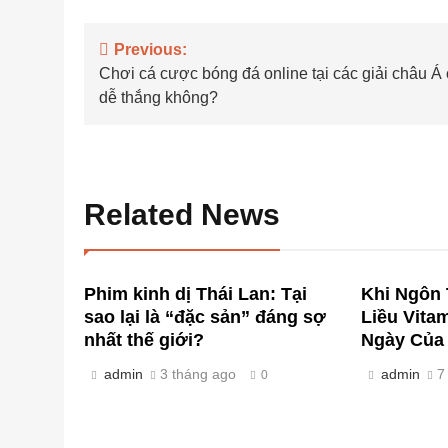
Điều
Previous:
Chơi cá cược bóng đá online tại các giải châu Á
hướng
dễ thắng không?
bài
viết
Related News
Phim kinh dị Thái Lan: Tại
Khi Ngôn 
sao lại là “đặc sản” đáng sợ
Liều Vita
nhất thế giới?
Ngày Của 
admin
3 tháng ago
admin
7
0