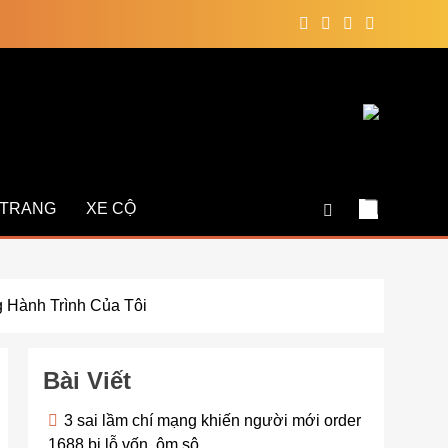
 TRANG
XE CỘ
 Hành Trình Của Tôi
Bài Viết
3 sai lầm chí mạng khiến người mới order
1688 bị lỗ vốn, ôm sô