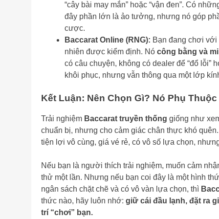
“cây bài may mắn” hoặc “vận đen”. Có những 
đây phần lớn là ảo tưởng, nhưng nó góp ph
cược.
Baccarat Online (RNG):
Bạn đang chơi với
nhiên được kiểm định. Nó
công bằng và mi
có câu chuyện, không có dealer để “đổ lỗi” 
khôi phục, nhưng vẫn thông qua một lớp kín
Kết Luận: Nên Chọn Gì? Nó Phụ Thuộc 
Trải nghiệm
Baccarat truyền thống
giống như xem 
chuẩn bị, nhưng cho cảm giác chân thực khó quên
tiện lợi vô cùng, giá vé rẻ, có vô số lựa chọn, nhưn
Nếu bạn là người thích trải nghiệm, muốn cảm nhận
thử một lần. Nhưng nếu bạn coi đây là một hình th
ngân sách chặt chẽ và có vô vàn lựa chọn, thì
Bacc
thức nào, hãy luôn nhớ:
giữ cái đầu lạnh, đặt ra g
trí “chơi” bạn.