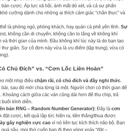
ả bàn cược. Áp lực xã hội, ánh mắt dò xét, và cả sự phấn
mị khó cưỡng dành cho những ai thích cảm giác “chân thực” và
hể là phòng ngủ, phòng khách, hay quán cà phê yên tĩnh.
Sự
t, không cần di chuyển, không cần lo lắng về không khí
 và thời gian của mình. Bầu không khí lúc này là do bạn tạo
để thư giãn. Sự cô đơn này vừa là ưu điểm (tập trung), vừa có
ồng).
Có Chủ Đích” vs. “Cơn Lốc Liên Hoàn”
heo một nhịp điệu
chậm rãi, có chủ đích và đầy nghi thức
.
 bài, sau đó mới chia từng lá một. Người chơi có thời gian để
. Khoảng cách giữa các ván cũng dài hơn để thu chip, trả
buổi trình diễn.
phiên bản RNG – Random Number Generator):
Đây là
cơn
ck đặt cược, kết quả lập tức hiện ra, tiền thắng/thua được
ày gây nghiện cực cao
vì nó liên tục kích thích não bộ. Bạn
h quá sâu, mọi thứ cuốn bạn đi theo vòng xoáy “đặt –