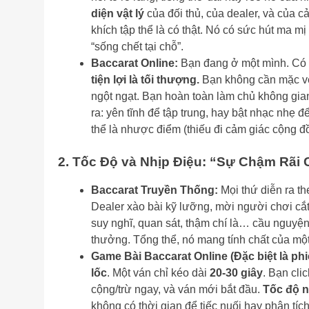
diện vật lý
của đối thủ, của dealer, và của c
khích tập thể là có thật. Nó có sức hút ma 
“sống chết tại chỗ”.
Baccarat Online:
Bạn đang ở một mình. Có t
tiện lợi là tối thượng.
Bạn không cần mặc ves
ngột ngạt. Bạn hoàn toàn làm chủ không gian
ra: yên tĩnh để tập trung, hay bật nhạc nhẹ 
thể là nhược điểm (thiếu đi cảm giác cộng đ
2. Tốc Độ và Nhịp Điệu: “Sự Chậm Rãi 
Baccarat Truyền Thống:
Mọi thứ diễn ra t
Dealer xào bài kỹ lưỡng, mời người chơi cắt
suy nghĩ, quan sát, thậm chí là… cầu nguyện
thưởng. Tổng thể, nó mang tính chất của một 
Game Bài Baccarat Online (Đặc biệt là 
lốc
. Một ván chỉ kéo dài
20-30 giây
. Bạn cli
cộng/trừ ngay, và ván mới bắt đầu.
Tốc độ n
không có thời gian để tiếc nuối hay phân tíc