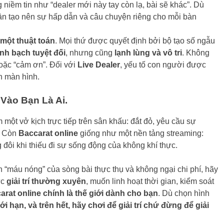
niềm tin như “dealer mới này tay còn lạ, bài sẽ khác”. Dù
ần tạo nên sự hấp dẫn và câu chuyện riêng cho mỗi bàn
một thuật toán
. Mọi thứ được quyết định bởi bộ tạo số ngẫu
nh bạch tuyệt đối
, nhưng cũng
lạnh lùng và vô tri
. Không
hoặc “cảm ơn”. Đối với
Live Dealer
, yếu tố con người được
h màn hình.
Vào Bạn Là Ai.
một vở kịch trực tiếp trên sân khấu: đắt đỏ, yêu cầu sự
. Còn
Baccarat online
giống như một nền tảng streaming:
g đôi khi thiếu đi sự sống động của không khí thực.
 “máu nóng” của sòng bài thực thụ và không ngại chi phí, hãy
ức
giải trí thường xuyên
, muốn linh hoạt thời gian, kiểm soát
arat online chính là thế giới dành cho bạn
. Dù chọn hình
iới hạn, và trên hết, hãy chơi để giải trí chứ đừng để giải