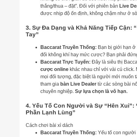
thắng/thua – đặt”. Đối với phiên bản
Live De
được nhịp độ ổn định, không chậm như ở sòn
3. Sự Đa Dạng và Khả Năng Tiếp Cận: “
Tay”
Baccarat Truyền Thống:
Bạn bị giới hạn ở
đổi không khí hay mức cược? Bạn phải đứng 
Baccarat Trực Tuyến:
Đây là siêu thị Bacc
cược online
khác nhau chỉ với vài cú click.
mọi đối tượng, đặc biệt là người mới muốn t
tham gia
bàn Live Dealer
từ các sòng bài nổ
chuyên nghiệp.
Sự lựa chọn là vô hạn.
4. Yếu Tố Con Người và Sự “Hên Xui”:
Phần Lạnh Lùng”
Cách chơi bài xì dách
Baccarat Truyền Thống:
Yếu tố con người r