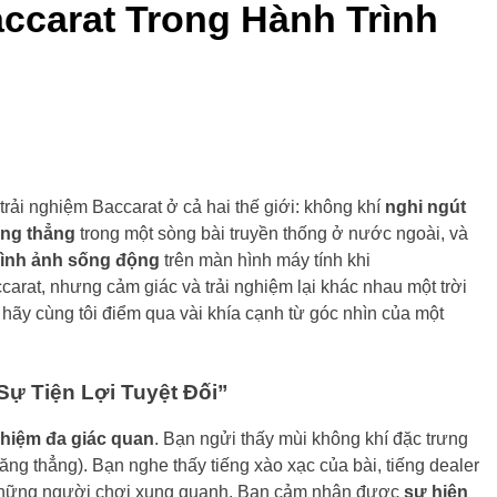
accarat Trong Hành Trình
rải nghiệm Baccarat ở cả hai thế giới: không khí
nghi ngút
ăng thẳng
trong một sòng bài truyền thống ở nước ngoài, và
 hình ảnh sống động
trên màn hình máy tính khi
ccarat, nhưng cảm giác và trải nghiệm lại khác nhau một trời
, hãy cùng tôi điểm qua vài khía cạnh từ góc nhìn của một
Sự Tiện Lợi Tuyệt Đối”
ghiệm đa giác quan
. Bạn ngửi thấy mùi không khí đặc trưng
ng thẳng). Bạn nghe thấy tiếng xào xạc của bài, tiếng dealer
ủa những người chơi xung quanh. Bạn cảm nhận được
sự hiện