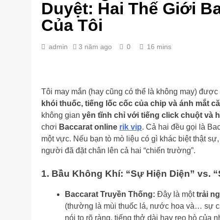
Duyệt: Hai Thế Giới B
Của Tôi
admin
3 năm ago
0
16 mins
Tôi may mắn (hay cũng có thể là không may) được t
khói thuốc, tiếng lốc cốc của chip và ánh mắt c
không gian
yên tĩnh chỉ với tiếng click chuột và
chơi
Baccarat online
rik vip
. Cả hai đều gọi là Ba
một vực. Nếu bạn tò mò liệu có gì khác biệt thật sự
người đã đặt chân lên cả hai “chiến trường”.
1. Bầu Không Khí: “Sự Hiện Diện” vs. “
Baccarat Truyền Thống:
Đây là một
trải n
(thường là mùi thuốc lá, nước hoa và… sự că
nói to rõ ràng, tiếng thở dài hay reo hò c