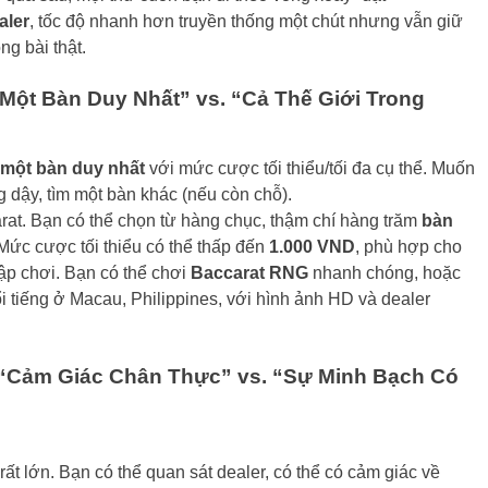
aler
, tốc độ nhanh hơn truyền thống một chút nhưng vẫn giữ
g bài thật.
Một Bàn Duy Nhất” vs. “Cả Thế Giới Trong
một bàn duy nhất
với mức cược tối thiểu/tối đa cụ thể. Muốn
dậy, tìm một bàn khác (nếu còn chỗ).
arat. Bạn có thể chọn từ hàng chục, thậm chí hàng trăm
bàn
 Mức cược tối thiểu có thể thấp đến
1.000 VND
, phù hợp cho
ập chơi. Bạn có thể chơi
Baccarat RNG
nhanh chóng, hoặc
i tiếng ở Macau, Philippines, với hình ảnh HD và dealer
 “Cảm Giác Chân Thực” vs. “Sự Minh Bạch Có
ất lớn. Bạn có thể quan sát dealer, có thể có cảm giác về