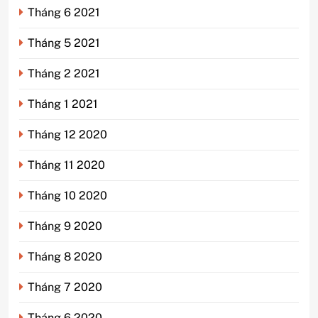
Tháng 6 2021
Tháng 5 2021
Tháng 2 2021
Tháng 1 2021
Tháng 12 2020
Tháng 11 2020
Tháng 10 2020
Tháng 9 2020
Tháng 8 2020
Tháng 7 2020
Tháng 6 2020