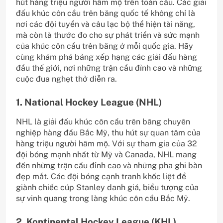
hút hàng triệu người hâm mộ trên toàn cầu. Các giải
đấu khúc côn cầu trên băng quốc tế không chỉ là
nơi các đội tuyển và câu lạc bộ thể hiện tài năng,
mà còn là thước đo cho sự phát triển và sức mạnh
của khúc côn cầu trên băng ở mỗi quốc gia. Hãy
cùng khám phá bảng xếp hạng các giải đấu hàng
đầu thế giới, nơi những trận cầu đỉnh cao và những
cuộc đua nghẹt thở diễn ra.
1. National Hockey League (NHL)
NHL là giải đấu khúc côn cầu trên băng chuyên
nghiệp hàng đầu Bắc Mỹ, thu hút sự quan tâm của
hàng triệu người hâm mộ. Với sự tham gia của 32
đội bóng mạnh nhất từ Mỹ và Canada, NHL mang
đến những trận cầu đỉnh cao và những pha ghi bàn
đẹp mắt. Các đội bóng cạnh tranh khốc liệt để
giành chiếc cúp Stanley danh giá, biểu tượng của
sự vinh quang trong làng khúc côn cầu Bắc Mỹ.
2. Kontinental Hockey League (KHL)