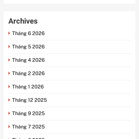
Archives
Tháng 6 2026
Tháng 5 2026
Tháng 4 2026
Tháng 2 2026
Tháng 1 2026
Tháng 12 2025
Tháng 9 2025
Tháng 7 2025