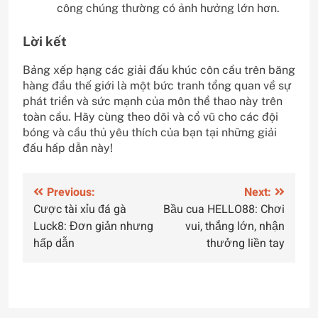
công chúng thường có ảnh hưởng lớn hơn.
Lời kết
Bảng xếp hạng các giải đấu khúc côn cầu trên băng
hàng đầu thế giới là một bức tranh tổng quan về sự
phát triển và sức mạnh của môn thể thao này trên
toàn cầu. Hãy cùng theo dõi và cổ vũ cho các đội
bóng và cầu thủ yêu thích của bạn tại những giải
đấu hấp dẫn này!
Điều
Previous:
Next:
Cược tài xỉu đá gà
Bầu cua HELLO88: Chơi
hướng
Luck8: Đơn giản nhưng
vui, thắng lớn, nhận
bài
hấp dẫn
thưởng liền tay
viết