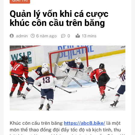
Quản lý vốn khi cá cược
khúc côn cầu trên băng
admin
6 năm ago
0
13 mins
Khúc côn cầu trên băng
https://abc8.bike/
là một
môn thể thao đồng đội đầy tốc độ và kịch tính, thu