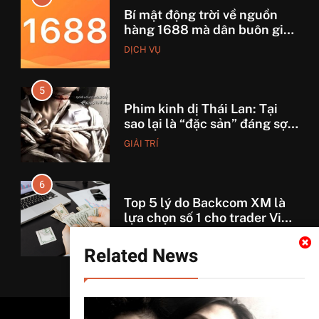
Bí mật động trời về nguồn
hàng 1688 mà dân buôn giấu
nhẹm!
DỊCH VỤ
5
Phim kinh dị Thái Lan: Tại
sao lại là “đặc sản” đáng sợ
nhất thế giới?
GIẢI TRÍ
6
Top 5 lý do Backcom XM là
lựa chọn số 1 cho trader Việt
hiện nay
TÀI CHÍNH
Related News
7
7 Bước “thần thánh” giúp
bạn tự nhập hàng Trung