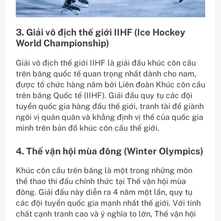
3. Giải vô địch thế giới IIHF (Ice Hockey
World Championship)
Giải vô địch thế giới IIHF là giải đấu khúc côn cầu
trên băng quốc tế quan trọng nhất dành cho nam,
được tổ chức hàng năm bởi Liên đoàn Khúc côn cầu
trên băng Quốc tế (IIHF). Giải đấu quy tụ các đội
tuyển quốc gia hàng đầu thế giới, tranh tài để giành
ngôi vị quán quân và khẳng định vị thế của quốc gia
mình trên bản đồ khúc côn cầu thế giới.
4. Thế vận hội mùa đông (Winter Olympics)
Khúc côn cầu trên băng là một trong những môn
thể thao thi đấu chính thức tại Thế vận hội mùa
đông. Giải đấu này diễn ra 4 năm một lần, quy tụ
các đội tuyển quốc gia mạnh nhất thế giới. Với tính
chất cạnh tranh cao và ý nghĩa to lớn, Thế vận hội