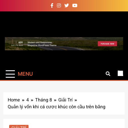
Skip
to
content
Auto Pro
Giúp web site bạn mạnh mẽ
hơn
MENU
Home
4
Tháng 8
Giải Trí
Quản lý vốn khi cá cược khúc côn cầu trên băng
GIẢI TRÍ