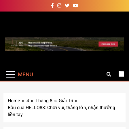
Skip
to
content
Auto Pro
Giúp web site bạn mạnh mẽ
hơn
MENU
Home
4
Tháng 8
Giải Trí
Bầu cua HELLO88: Chơi vui, thắng lớn, nhận thưởng
liền tay