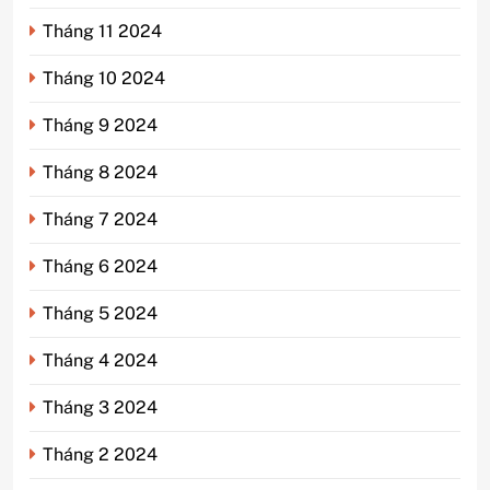
Tháng 11 2024
Tháng 10 2024
Tháng 9 2024
Tháng 8 2024
Tháng 7 2024
Tháng 6 2024
Tháng 5 2024
Tháng 4 2024
Tháng 3 2024
Tháng 2 2024