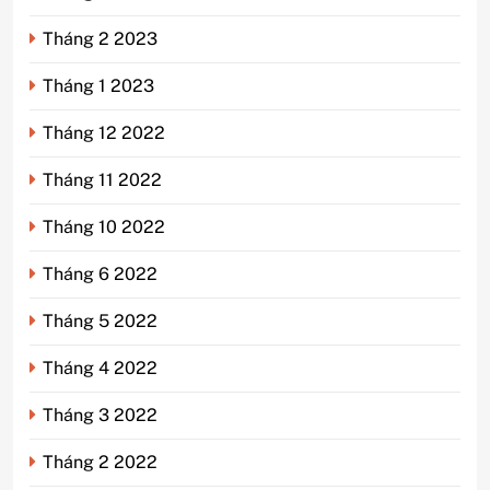
Tháng 2 2023
Tháng 1 2023
Tháng 12 2022
Tháng 11 2022
Tháng 10 2022
Tháng 6 2022
Tháng 5 2022
Tháng 4 2022
Tháng 3 2022
Tháng 2 2022