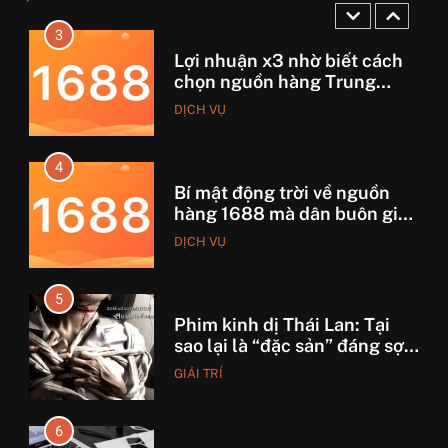
3
Lợi nhuận x3 nhờ biết cách
chọn nguồn hàng Trung
Quốc chuẩn
DỊCH VỤ
4
Bí mật động trời về nguồn
hàng 1688 mà dân buôn giấu
nhẹm!
DỊCH VỤ
5
Phim kinh dị Thái Lan: Tại
sao lại là “đặc sản” đáng sợ
nhất thế giới?
GIẢI TRÍ
6