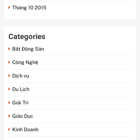
Tháng 10 2015
Categories
Bất Động Sản
Công Nghệ
Dịch vụ
Du Lịch
Giải Trí
Giáo Dục
Kinh Doanh