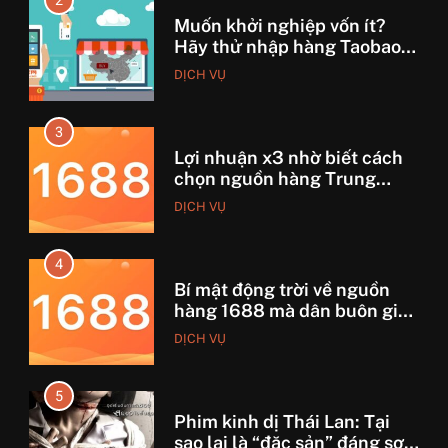
2
Muốn khởi nghiệp vốn ít?
Hãy thử nhập hàng Taobao –
Từ hai bàn tay trắng đến
DỊCH VỤ
tháng lời 20 triệu
3
Lợi nhuận x3 nhờ biết cách
chọn nguồn hàng Trung
Quốc chuẩn
DỊCH VỤ
4
Bí mật động trời về nguồn
hàng 1688 mà dân buôn giấu
nhẹm!
DỊCH VỤ
5
Phim kinh dị Thái Lan: Tại
sao lại là “đặc sản” đáng sợ