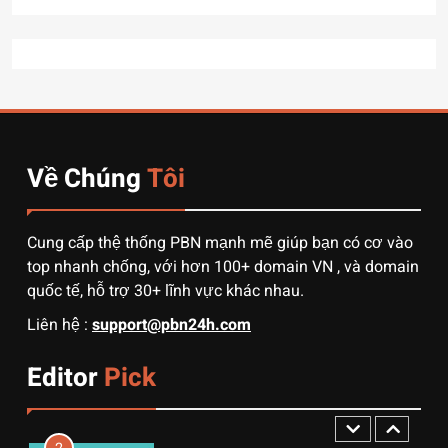
7
7 Bước “thần thánh” giúp
bạn tự nhập hàng Trung
Quốc không qua trung gian.
CÔNG NGHỆ
Về Chúng
Tôi
8
Quy trình vận chuyển hàng
từ Alibaba về Việt Nam: Nên
Cung cấp thệ thống PBN mạnh mẽ giúp bạn có cơ vào
chọn đường biển hay đường
DỊCH VỤ
top nhanh chống, với hơn 100+ domain VN , và domain
hàng không?
quốc tế, hỗ trợ 30+ lĩnh vực khác nhau.
1
Liên hệ :
support@pbn24h.com
3 sai lầm chí mạng khiến
người mới order 1688 bị lỗ
Editor
Pick
vốn, ôm sô
DỊCH VỤ