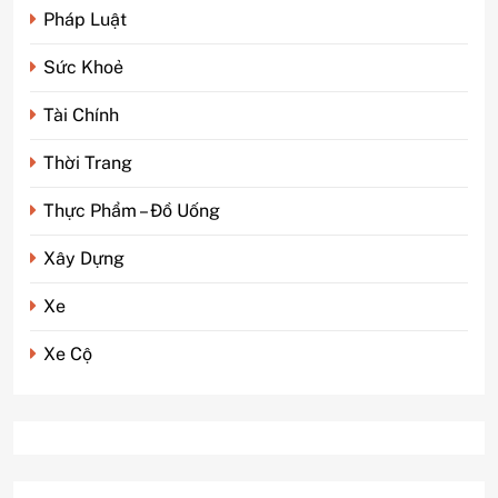
Pháp Luật
Sức Khoẻ
Tài Chính
Thời Trang
Thực Phẩm – Đồ Uống
Xây Dựng
5
Phim kinh dị Thái Lan: Tại
Xe
sao lại là “đặc sản” đáng sợ
nhất thế giới?
GIẢI TRÍ
Xe Cộ
6
Top 5 lý do Backcom XM là
lựa chọn số 1 cho trader Việt
hiện nay
TÀI CHÍNH