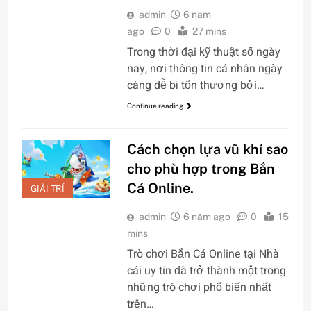
admin
6 năm
ago
0
27 mins
Trong thời đại kỹ thuật số ngày
nay, nơi thông tin cá nhân ngày
càng dễ bị tổn thương bởi…
Continue reading
Cách chọn lựa vũ khí sao
cho phù hợp trong Bắn
Cá Online.
GIẢI TRÍ
admin
6 năm ago
0
15
mins
Trò chơi Bắn Cá Online tại Nhà
cái uy tin đã trở thành một trong
những trò chơi phổ biến nhất
trên…