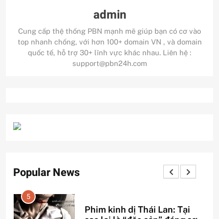
admin
Cung cấp thệ thống PBN mạnh mẽ giúp bạn có cơ vào
top nhanh chống, với hơn 100+ domain VN , và domain
quốc tế, hỗ trợ 30+ lĩnh vực khác nhau. Liên hệ :
support@pbn24h.com
Popular News
1
3 sai lầm chí mạng khiến