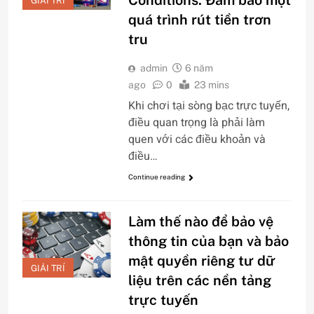
GIẢI TRÍ
quá trình rút tiền trơn
tru
admin
6 năm
ago
0
23 mins
Khi chơi tại sòng bạc trực tuyến,
điều quan trọng là phải làm
quen với các điều khoản và
điều…
Continue reading
Làm thế nào để bảo vệ
thông tin của bạn và bảo
mật quyền riêng tư dữ
GIẢI TRÍ
liệu trên các nền tảng
trực tuyến