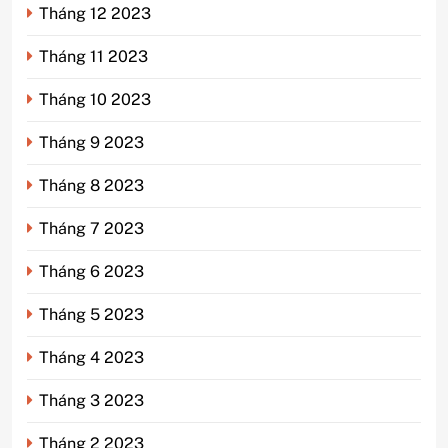
Tháng 12 2023
Tháng 11 2023
Tháng 10 2023
Tháng 9 2023
Tháng 8 2023
Tháng 7 2023
Tháng 6 2023
Tháng 5 2023
Tháng 4 2023
Tháng 3 2023
Tháng 2 2023