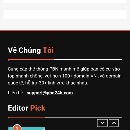
8
Quy trình vận chuyển hàng
từ Alibaba về Việt Nam: Nên
chọn đường biển hay đường
DỊCH VỤ
hàng không?
Về Chúng
Tôi
1
3 sai lầm chí mạng khiến
người mới order 1688 bị lỗ
Cung cấp thệ thống PBN mạnh mẽ giúp bạn có cơ vào
vốn, ôm sô
DỊCH VỤ
top nhanh chống, với hơn 100+ domain VN , và domain
quốc tế, hỗ trợ 30+ lĩnh vực khác nhau.
2
Liên hệ :
support@pbn24h.com
Muốn khởi nghiệp vốn ít?
Hãy thử nhập hàng Taobao –
Editor
Pick
Từ hai bàn tay trắng đến
DỊCH VỤ
tháng lời 20 triệu
3