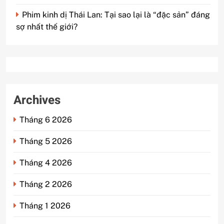
Phim kinh dị Thái Lan: Tại sao lại là “đặc sản” đáng
sợ nhất thế giới?
Archives
Tháng 6 2026
Tháng 5 2026
Tháng 4 2026
Tháng 2 2026
Tháng 1 2026