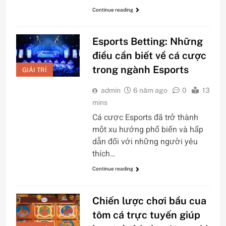
Continue reading
Esports Betting: Những
điều cần biết về cá cược
trong ngành Esports
GIẢI TRÍ
admin
6 năm ago
0
13
mins
Cá cược Esports đã trở thành
một xu hướng phổ biến và hấp
dẫn đối với những người yêu
thích…
Continue reading
Chiến lược chơi bầu cua
tôm cá trực tuyến giúp