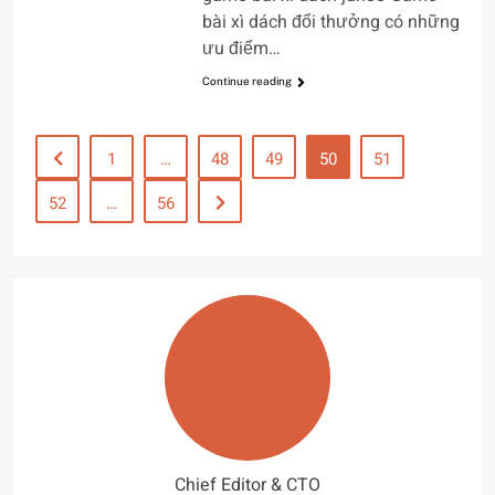
bài xì dách đổi thưởng có những
ưu điểm…
Continue reading
1
…
48
49
50
51
52
…
56
Chief Editor & CTO