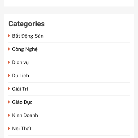
Categories
Bất Động Sản
Công Nghệ
Dịch vụ
Du Lịch
Giải Trí
Giáo Dục
Kinh Doanh
Nội Thất