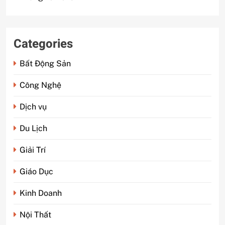
Categories
Bất Động Sản
Công Nghệ
Dịch vụ
Du Lịch
Giải Trí
Giáo Dục
Kinh Doanh
Nội Thất