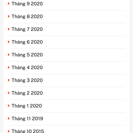
Tháng 9 2020
Tháng 8 2020
Tháng 7 2020
Tháng 6 2020
Tháng 5 2020
Tháng 4 2020
Tháng 3 2020
Tháng 2 2020
Tháng 1 2020
Tháng 11 2019
Tháng 10 2015