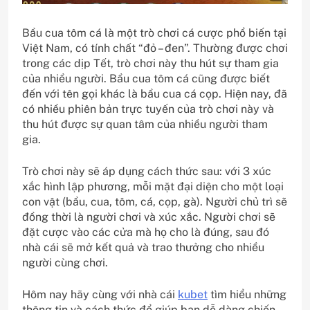
Bầu cua tôm cá là một trò chơi cá cược phổ biến tại
Việt Nam, có tính chất “đỏ – đen”. Thường được chơi
trong các dịp Tết, trò chơi này thu hút sự tham gia
của nhiều người. Bầu cua tôm cá cũng được biết
đến với tên gọi khác là bầu cua cá cọp. Hiện nay, đã
có nhiều phiên bản trực tuyến của trò chơi này và
thu hút được sự quan tâm của nhiều người tham
gia.
Trò chơi này sẽ áp dụng cách thức sau: với 3 xúc
xắc hình lập phương, mỗi mặt đại diện cho một loại
con vật (bầu, cua, tôm, cá, cọp, gà). Người chủ trì sẽ
đồng thời là người chơi và xúc xắc. Người chơi sẽ
đặt cược vào các cửa mà họ cho là đúng, sau đó
nhà cái sẽ mở kết quả và trao thưởng cho nhiều
người cùng chơi.
Hôm nay hãy cùng với nhà cái
kubet
tìm hiểu những
thông tin và cách thức để giúp bạn dễ dàng chiến