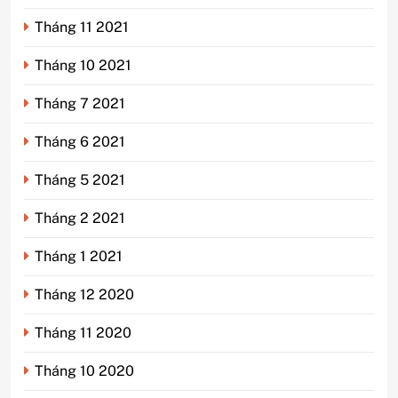
Tháng 11 2021
Tháng 10 2021
Tháng 7 2021
Tháng 6 2021
Tháng 5 2021
Tháng 2 2021
Tháng 1 2021
Tháng 12 2020
Tháng 11 2020
Tháng 10 2020