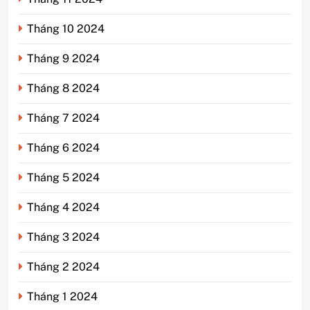
Tháng 10 2024
Tháng 9 2024
Tháng 8 2024
Tháng 7 2024
Tháng 6 2024
Tháng 5 2024
Tháng 4 2024
Tháng 3 2024
Tháng 2 2024
Tháng 1 2024