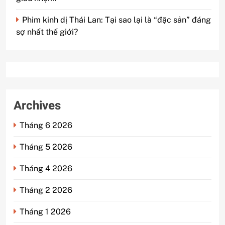
Phim kinh dị Thái Lan: Tại sao lại là “đặc sản” đáng
sợ nhất thế giới?
Archives
Tháng 6 2026
Tháng 5 2026
Tháng 4 2026
Tháng 2 2026
Tháng 1 2026