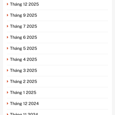
Tháng 12 2025
Tháng 9 2025
Tháng 7 2025
Tháng 6 2025
Tháng 5 2025
Tháng 4 2025
Tháng 3 2025
Tháng 2 2025
Tháng 1 2025
Tháng 12 2024
Tháng 11 2024