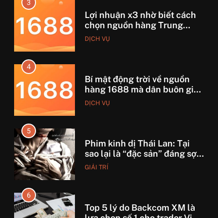
3
Lợi nhuận x3 nhờ biết cách
chọn nguồn hàng Trung
Quốc chuẩn
DỊCH VỤ
4
Bí mật động trời về nguồn
hàng 1688 mà dân buôn giấu
nhẹm!
DỊCH VỤ
5
Phim kinh dị Thái Lan: Tại
sao lại là “đặc sản” đáng sợ
nhất thế giới?
GIẢI TRÍ
6
Top 5 lý do Backcom XM là
lựa chọn số 1 cho trader Việt