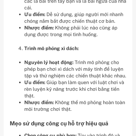
các lá bài trên tay bạn và lá bài ngửa của nhà
cái.
Ưu điểm:
Dễ sử dụng, giúp người mới nhanh
chóng nắm bắt được chiến thuật cơ bản.
Nhược điểm:
Không phải lúc nào cũng áp
dụng được trong mọi tình huống.
Trình mô phỏng xì dách:
Nguyên lý hoạt động:
Trình mô phỏng cho
phép bạn chơi xì dách với máy tính để luyện
tập và thử nghiệm các chiến thuật khác nhau.
Ưu điểm:
Giúp bạn làm quen với luật chơi và
rèn luyện kỹ năng trước khi chơi bằng tiền
thật.
Nhược điểm:
Không thể mô phỏng hoàn toàn
môi trường chơi thật.
Mẹo sử dụng công cụ hỗ trợ hiệu quả
Chọn công cụ phù hợp:
Tùy vào trình độ và