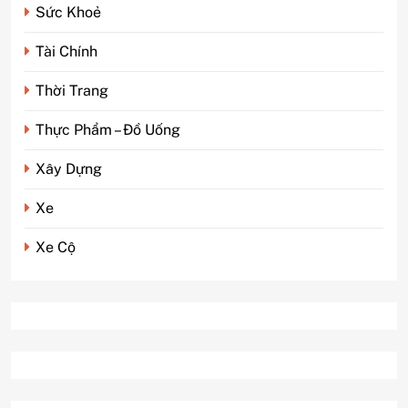
Sức Khoẻ
Tài Chính
5
Phim kinh dị Thái Lan: Tại
Thời Trang
sao lại là “đặc sản” đáng sợ
nhất thế giới?
GIẢI TRÍ
Thực Phẩm – Đồ Uống
Xây Dựng
6
Top 5 lý do Backcom XM là
Xe
lựa chọn số 1 cho trader Việt
hiện nay
TÀI CHÍNH
Xe Cộ
7
7 Bước “thần thánh” giúp
bạn tự nhập hàng Trung
Quốc không qua trung gian.
CÔNG NGHỆ