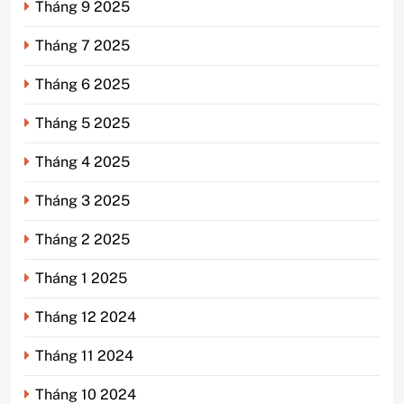
Tháng 9 2025
Tháng 7 2025
Tháng 6 2025
Tháng 5 2025
Tháng 4 2025
Tháng 3 2025
Tháng 2 2025
Tháng 1 2025
Tháng 12 2024
Tháng 11 2024
Tháng 10 2024