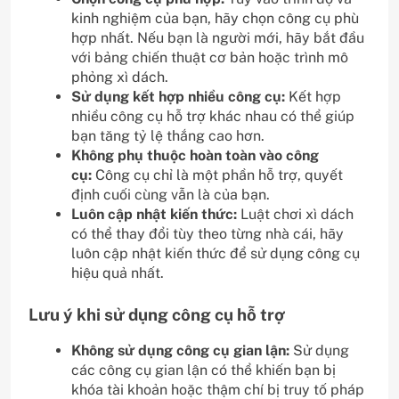
kinh nghiệm của bạn, hãy chọn công cụ phù
hợp nhất. Nếu bạn là người mới, hãy bắt đầu
với bảng chiến thuật cơ bản hoặc trình mô
phỏng xì dách.
Sử dụng kết hợp nhiều công cụ:
Kết hợp
nhiều công cụ hỗ trợ khác nhau có thể giúp
bạn tăng tỷ lệ thắng cao hơn.
Không phụ thuộc hoàn toàn vào công
cụ:
Công cụ chỉ là một phần hỗ trợ, quyết
định cuối cùng vẫn là của bạn.
Luôn cập nhật kiến thức:
Luật chơi xì dách
có thể thay đổi tùy theo từng nhà cái, hãy
luôn cập nhật kiến thức để sử dụng công cụ
hiệu quả nhất.
Lưu ý khi sử dụng công cụ hỗ trợ
Không sử dụng công cụ gian lận:
Sử dụng
các công cụ gian lận có thể khiến bạn bị
khóa tài khoản hoặc thậm chí bị truy tố pháp