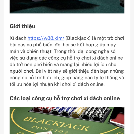
Giới thiệu
Xì dách
https://w88.kim/
(Blackjack) là một trò chơi
bài casino phổ biến, đòi hỏi sự kết hợp giữa may
mắn và chiến thuật. Trong thời đại công nghệ số,
việc sử dụng các công cụ hỗ trợ chơi xì dách online
đã trở nên phổ biến và mang lại nhiều lợi ích cho
người chơi. Bài viết này sẽ giới thiệu đến bạn những
công cụ hỗ trợ hữu ích, giúp nâng cao tỷ lệ thắng và
tối ưu hóa lợi nhuận khi chơi xì dách online.
Các loại công cụ hỗ trợ chơi xì dách online