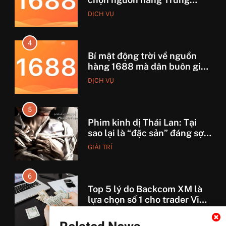
Quốc chuẩn
DỊCH VỤ
4
Bí mật động trời về nguồn
hàng 1688 mà dân buôn giấu
nhẹm!
DỊCH VỤ
5
Phim kinh dị Thái Lan: Tại
sao lại là “đặc sản” đáng sợ
nhất thế giới?
GIẢI TRÍ
6
Top 5 lý do Backcom XM là
lựa chọn số 1 cho trader Việt
hiện nay
TÀI CHÍNH