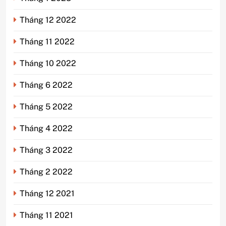
Tháng 12 2022
Tháng 11 2022
Tháng 10 2022
Tháng 6 2022
Tháng 5 2022
Tháng 4 2022
Tháng 3 2022
Tháng 2 2022
Tháng 12 2021
Tháng 11 2021