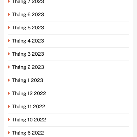
Tháng 7 2023
Tháng 6 2023
Tháng 5 2023
Tháng 4 2023
Tháng 3 2023
Tháng 2 2023
Tháng 1 2023
Tháng 12 2022
Tháng 11 2022
Tháng 10 2022
Tháng 6 2022