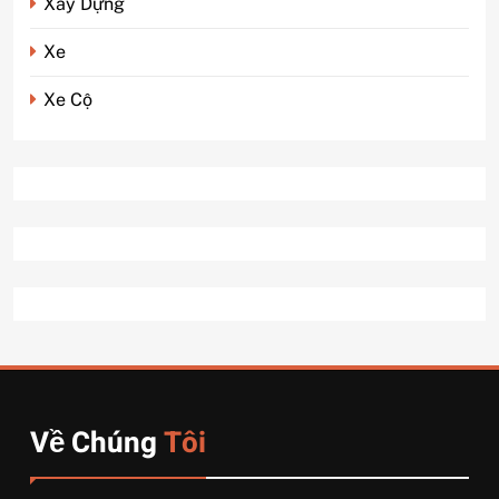
Xây Dựng
6
Top 5 lý do Backcom XM là
Xe
lựa chọn số 1 cho trader Việt
hiện nay
TÀI CHÍNH
Xe Cộ
7
7 Bước “thần thánh” giúp
bạn tự nhập hàng Trung
Quốc không qua trung gian.
CÔNG NGHỆ
8
Quy trình vận chuyển hàng
từ Alibaba về Việt Nam: Nên
chọn đường biển hay đường
DỊCH VỤ
hàng không?
Về Chúng
Tôi
1
3 sai lầm chí mạng khiến