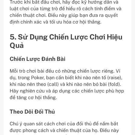
Trước khi bắt đầu chơi, hãy đọc kỹ hướng dẫn và
luật chơi của từng trò để hiểu rõ cách tính điểm và
chiến thuật chơi. Điều này giúp bạn đưa ra quyết
định chính xác và tối ưu hóa cơ hội thắng.
5. Sử Dụng Chiến Lược Chơi Hiệu
Quả
Chiến Lược Đánh Bài
Mỗi trò chơi bài đều có những chiến lược riêng. Ví
dụ, trong Poker, bạn cần biết khi nào nên tố (raise),
khi nào nên theo (call) và khi nào nên bỏ bài (fold).
Hãy nghiên cứu và áp dụng các chiến lược phù hợp
để tăng cơ hội thắng.
Theo Dõi Đối Thủ
Chú ý quan sát cách chơi của đối thủ để nắm bắt
được phong cách và chiến thuật của họ. Điều này