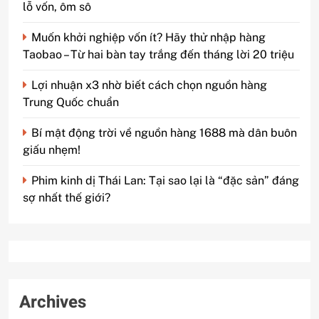
lỗ vốn, ôm sô
Muốn khởi nghiệp vốn ít? Hãy thử nhập hàng
Taobao – Từ hai bàn tay trắng đến tháng lời 20 triệu
Lợi nhuận x3 nhờ biết cách chọn nguồn hàng
Trung Quốc chuẩn
Bí mật động trời về nguồn hàng 1688 mà dân buôn
giấu nhẹm!
Phim kinh dị Thái Lan: Tại sao lại là “đặc sản” đáng
sợ nhất thế giới?
Archives