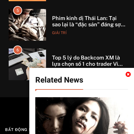
5
Phim kinh dị Thái Lan: Tại
sao lại là “đặc sản” đáng sợ
nhất thế giới?
GIẢI TRÍ
6
Top 5 lý do Backcom XM là
lựa chọn số 1 cho trader Việt
hiện nay
TÀI CHÍNH
Related News
7
7 Bước “thần thánh” giúp
bạn tự nhập hàng Trung
Quốc không qua trung gian.
CÔNG NGHỆ
8
BẤT ĐỘNG SẢN
CÔNG NGHỆ
DU LỊCH
GIÁO DỤC