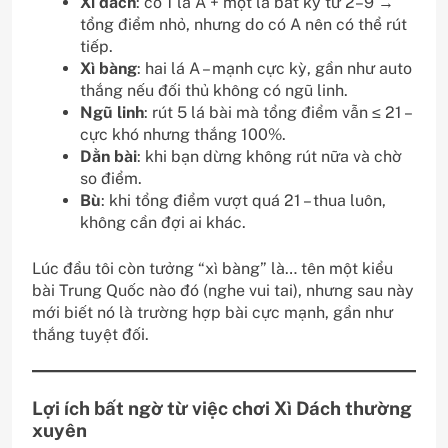
Xì dách
: có 1 lá A + một lá bất kỳ từ 2–9 →
tổng điểm nhỏ, nhưng do có A nên có thể rút
tiếp.
Xì bàng
: hai lá A – mạnh cực kỳ, gần như auto
thắng nếu đối thủ không có ngũ linh.
Ngũ linh
: rút 5 lá bài mà tổng điểm vẫn ≤ 21 –
cực khó nhưng thắng 100%.
Dằn bài
: khi bạn dừng không rút nữa và chờ
so điểm.
Bù
: khi tổng điểm vượt quá 21 – thua luôn,
không cần đợi ai khác.
Lúc đầu tôi còn tưởng “xì bàng” là… tên một kiểu
bài Trung Quốc nào đó (nghe vui tai), nhưng sau này
mới biết nó là trường hợp bài cực mạnh, gần như
thắng tuyệt đối.
Lợi ích bất ngờ từ việc chơi Xì Dách thường
xuyên