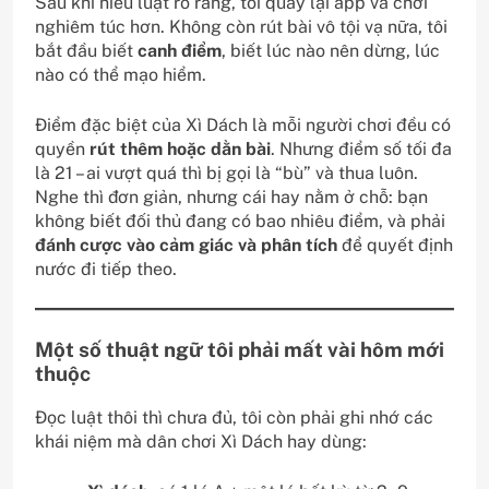
Sau khi hiểu luật rõ ràng, tôi quay lại app và chơi
nghiêm túc hơn. Không còn rút bài vô tội vạ nữa, tôi
bắt đầu biết
canh điểm
, biết lúc nào nên dừng, lúc
nào có thể mạo hiểm.
Điểm đặc biệt của Xì Dách là mỗi người chơi đều có
quyền
rút thêm hoặc dằn bài
. Nhưng điểm số tối đa
là 21 – ai vượt quá thì bị gọi là “bù” và thua luôn.
Nghe thì đơn giản, nhưng cái hay nằm ở chỗ: bạn
không biết đối thủ đang có bao nhiêu điểm, và phải
đánh cược vào cảm giác và phân tích
để quyết định
nước đi tiếp theo.
Một số thuật ngữ tôi phải mất vài hôm mới
thuộc
Đọc luật thôi thì chưa đủ, tôi còn phải ghi nhớ các
khái niệm mà dân chơi Xì Dách hay dùng: