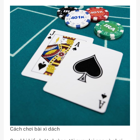
Cách chơi bài xì dách