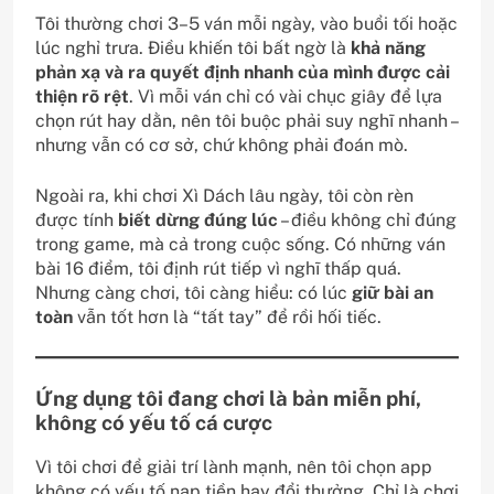
Tôi thường chơi 3–5 ván mỗi ngày, vào buổi tối hoặc
lúc nghỉ trưa. Điều khiến tôi bất ngờ là
khả năng
phản xạ và ra quyết định nhanh của mình được cải
thiện rõ rệt
. Vì mỗi ván chỉ có vài chục giây để lựa
chọn rút hay dằn, nên tôi buộc phải suy nghĩ nhanh –
nhưng vẫn có cơ sở, chứ không phải đoán mò.
Ngoài ra, khi chơi Xì Dách lâu ngày, tôi còn rèn
được tính
biết dừng đúng lúc
– điều không chỉ đúng
trong game, mà cả trong cuộc sống. Có những ván
bài 16 điểm, tôi định rút tiếp vì nghĩ thấp quá.
Nhưng càng chơi, tôi càng hiểu: có lúc
giữ bài an
toàn
vẫn tốt hơn là “tất tay” để rồi hối tiếc.
Ứng dụng tôi đang chơi là bản miễn phí,
không có yếu tố cá cược
Vì tôi chơi để giải trí lành mạnh, nên tôi chọn app
không có yếu tố nạp tiền hay đổi thưởng. Chỉ là chơi