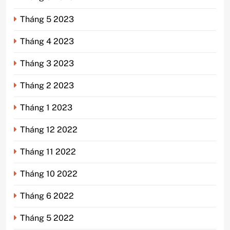
Tháng 5 2023
Tháng 4 2023
Tháng 3 2023
Tháng 2 2023
Tháng 1 2023
Tháng 12 2022
Tháng 11 2022
Tháng 10 2022
Tháng 6 2022
Tháng 5 2022