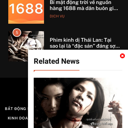
Phim kinh dị Thái Lan: Tại
sao lại là “đặc sản” đáng sợ
nhất thế giới?
GIẢI TRÍ
6
Top 5 lý do Backcom XM là
lựa chọn số 1 cho trader Việt
hiện nay
TÀI CHÍNH
Related News
7
7 Bước “thần thánh” giúp
bạn tự nhập hàng Trung
Quốc không qua trung gian.
CÔNG NGHỆ
8
BẤT ĐỘNG SẢN
CÔNG NGHỆ
DU LỊCH
GIÁO DỤC
Quy trình vận chuyển hàng
KINH DOANH
PHÁP LUẬT
THỜI TRANG
XE CỘ
từ Alibaba về Việt Nam: Nên
chọn đường biển hay đường