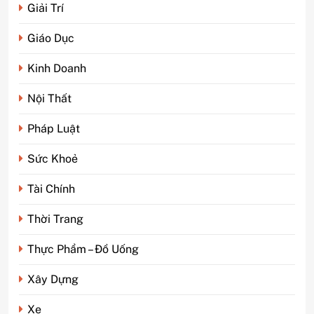
Giải Trí
Giáo Dục
Kinh Doanh
Nội Thất
Pháp Luật
Sức Khoẻ
Tài Chính
5
Phim kinh dị Thái Lan: Tại
Thời Trang
sao lại là “đặc sản” đáng sợ
nhất thế giới?
GIẢI TRÍ
Thực Phẩm – Đồ Uống
Xây Dựng
6
Top 5 lý do Backcom XM là
Xe